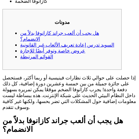
كازانوفا الضخمة
مدونات
هل يجب أن ألعب جراند كازانوفا بدلاً من
الانضمام؟
السويد تدرس إعادة تعريف الألعاب غير القانونية
عروض خاصة وتوفر أيضًا للإجازة
القوائم المرتبطة
إذا حصلت على حوالي ثلاث نظارات فينيسية أو ربما أكثر، فستحصل
على جائزة جميلة من بين خمسة وعشرين دورة إضافية، كل ذلك
دفعة واحدة! يجرب كازانوفا الضخم موقعًا يمكن تمريره بسهولة
داخل النظام البيئي الحديث على شبكة الإنترنت. هذه ببساطة ليست
معلومات إضافية حول المشكلات التي تضر بحسها، ولكنها غير كافية
وسوف تتقدم.
هل يجب أن ألعب جراند كازانوفا بدلاً من
الانضمام؟