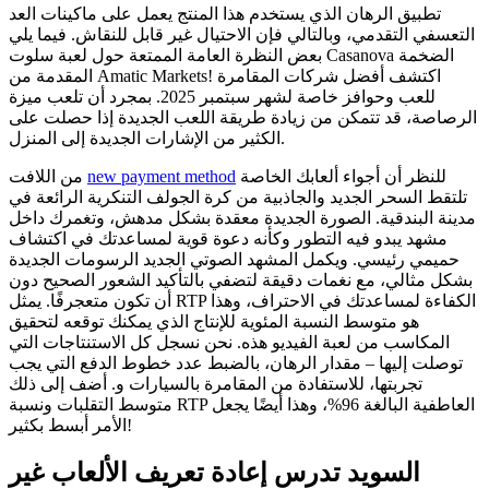
تطبيق الرهان الذي يستخدم هذا المنتج يعمل على ماكينات العد
التعسفي التقدمي، وبالتالي فإن الاحتيال غير قابل للنقاش.
فيما يلي
بعض النظرة العامة الممتعة حول لعبة سلوت Casanova الضخمة
المقدمة من Amatic Markets! اكتشف أفضل شركات المقامرة
للعب وحوافز خاصة لشهر سبتمبر 2025. بمجرد أن تلعب ميزة
الرصاصة، قد تتمكن من زيادة طريقة اللعب الجديدة إذا حصلت على
الكثير من الإشارات الجديدة إلى المنزل.
للنظر أن أجواء ألعابك الخاصة
new payment method
من اللافت
تلتقط السحر الجديد والجاذبية من كرة الجولف التنكرية الرائعة في
مدينة البندقية. الصورة الجديدة معقدة بشكل مدهش، وتغمرك داخل
مشهد يبدو فيه التطور وكأنه دعوة قوية لمساعدتك في اكتشاف
حميمي رئيسي. ويكمل المشهد الصوتي الجديد الرسومات الجديدة
بشكل مثالي، مع نغمات دقيقة لتضفي بالتأكيد الشعور الصحيح دون
أن تكون متعجرفًا. يمثل RTP الكفاءة لمساعدتك في الاحتراف، وهذا
هو متوسط ​​النسبة المئوية للإنتاج الذي يمكنك توقعه لتحقيق
المكاسب من لعبة الفيديو هذه. نحن نسجل كل الاستنتاجات التي
توصلت إليها – مقدار الرهان، بالضبط عدد خطوط الدفع التي يجب
تجربتها، للاستفادة من المقامرة بالسيارات و. أضف إلى ذلك
متوسط ​​التقلبات ونسبة RTP العاطفية البالغة 96%، وهذا أيضًا يجعل
الأمر أبسط بكثير!
السويد تدرس إعادة تعريف الألعاب غير