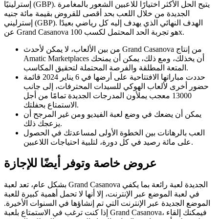
إسترلينيًا (GBP). يتيح الحل الأكثر اختيارًا للاعبين الشعور بالمغامرة
الجديدة من خلال اللعب بحد أقصى للقروض بقيمة مائة جنيه
إسترليني (GBP). الهدف النهائي الذي يهدف إليه كل رياضي بعيدًا
عن Grand Casanova هو تجربة الحد المحتمل لكسب 100x.
من بين الألعاب، لا يمكن لأحدث Grand Casanova من إنتاج
Amatic Marketplaces أن يخذلك، ومع ذلك، يمكن أن يمنحك
المتعة المطلقة والفرصة المحتملة لتحقيق المكاسب.
حددت مباراتها الافتتاحية على أرضها في 6 يناير 2024 قائمة
حضور أخرى لألعاب الهوكي للسيدات المحترفات، إلى جانب
13000 معجب يملأون المدرجات الجديدة تمامًا من أجل
الاستمتاع بحفلتك.
يمكن أن يضعك في وضع لعبة الفيديو ومن غير المرجح أن
يزعجك ذلك.
العب بالرهانات بين الخطوة الأولى لمساعدتك في الحصول
على مائة رصيد في كل دورة، لتلبية احتياجات اللاعبين.
عروض خاصة وتوفر أيضًا للإجازة
بشكل عام، تعد لعبة Grand Casanova الجديدة لعبة رائعة بما يكفي
في لعبة الموضع عبر الإنترنت، إلا أنها لا تحمل أهمية كبيرة للعبة
الموضع الجديدة عبر الإنترنت التي تم إنشاؤها في السنوات الأخيرة.
إذا كنت ترغب في الاستمتاع بلعبة Grand Casanova، فيمكنك إلقاء