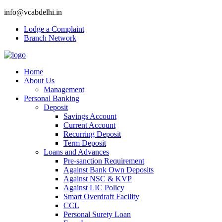
info@vcabdelhi.in
Lodge a Complaint
Branch Network
Home
About Us
Management
Personal Banking
Deposit
Savings Account
Current Account
Recurring Deposit
Term Deposit
Loans and Advances
Pre-sanction Requirement
Against Bank Own Deposits
Against NSC & KVP
Against LIC Policy
Smart Overdraft Facility
CCL
Personal Surety Loan