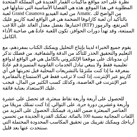
نظرة على أحد مواقع ماكينات القمار العديدة في المملكة المتحدة
المطلوبة في هذا الموقع. هذه هي القضايا الأساسية التي نتناولها في
لعبة Grand Casanova من لعبة الفيديو Amatic. من الواضح لك
بالتأكيد أن لعبة كازانوفا الضخمة هي في الواقع لعبة كازينو عليك
اختبارها. بفضل معدل العائد على اللاعب (RTP) المرتفع، والرموز
الممتعة، وقد تهدأ دورات الحوافز، تكون اللعبة عادةً هي صاحبة الأداء
الكامل.
يقوم جميع الخبراء لدينا بإنتاج التحليل ويمكنك الكتاب بمفردهم، مع
التعليم والتحقيق الحذر للتأكد من الدقة والشفافية. من فضلك تذكر
أن مدوناتك على موقعنا الإلكتروني بالكامل هي في الواقع لدوافع
تعليمية فقط ولا ينبغي تبادل الخدمات القانونية المتميزة.قم عادةً
بمعرفة ما إذا كنت ملتزمًا بالتشريعات المحلية قبل تجربتها في أي
كازينو عبر الإنترنت. إذا كنت لا ترغب فقط في الاستمتاع بالمقامرة
عبر الإنترنت في العاصمة، وكذلك كسب الكثير من المال، فيجب
عليك الاستعداد بعناية فائقة.
للحصول على أربعة وأربعة نقاط مبعثرة، قد تحصل على عشرة
وأربعة وعشرين دورة حرة، على التوالي. إذا كنت تمتلك مزيجًا من
العناصر المبعثرة ضمن القدرة، فيمكنك الحصول على المزيد من
اللفات المجانية بنسبة 100 بالمائة. تمكنك القدرة الجديدة من تحسين
أرباحك ويمكنك تقريبك من تحقيق المكاسب المحدودة المحتملة التي
سنتحدث عنها بعد قليل.