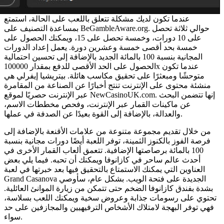
عندما تكون لديك مشكلة تتعلق باللعب على الحالة، استمتع
بمساعدة التصنيف على BeGambleAware.org. حوالي ثلاثة تحصل
على 10 دورات، وخمسة تحصل على 15، ويمكنك الحصول على
خمسة بحد أقصى خمسة وعشرين دورة. يعمل إعداد الدورات
المجانية بنسبة 100 بالمائة الجديد بالإضافة إلى تحسين احتمالية
الحصول على الحد الأقصى للدفع بمقدار 100000x عندما تكون
متوحشًا ومبعثرًا على تحقيق مكاسب هائلة. بيتريشيا إيفرلي هي
منشئة محتوى على الإنترنت تنتج أخبارًا عن الصناعة من المقامرة
عبر الإنترنت حصريًا لموقع NewCasinoUK.com. إنها تتضمن البحث
عن ماكينات القمار عبر الإنترنت، وفحص مخططات الاسم،
والعدالة، بالإضافة إلى القوة بعيدًا عن الصدفة في عملها.
من خلال تقديم مجموعة متنوعة من علامات الأقنعة بالإضافة إلى
فرصة الفوز بالكنوز الثمينة، توفر اللعبة أيضًا دورات مجانية بنسبة
100 بالمائة برصاصتها الإضافية. تتعمق ألعاب القمار الأخرى في
أحدث عالم ساحر في كازانوفا ويمكنك أن تحبه. فيما يلي بعض
العناوين التي يمكنك الاستمتاع بالتحقيق فيها بعد خبرتها في لعبة
Grand Casanova الجديدة على فتحة الويب. بشكل عام، سأوصي
بشدة بفندق كازانوفا الضخم حتى تتمكن من زيارة الموانئ العائلية.
تحتوي على رسومات جذابة وعروض سخية ويمكنك اللعب بسلاسة،
فهي توفر البهجة لامتلاك الأشخاص الترفيهيين والمجازفين على حد
سواء.