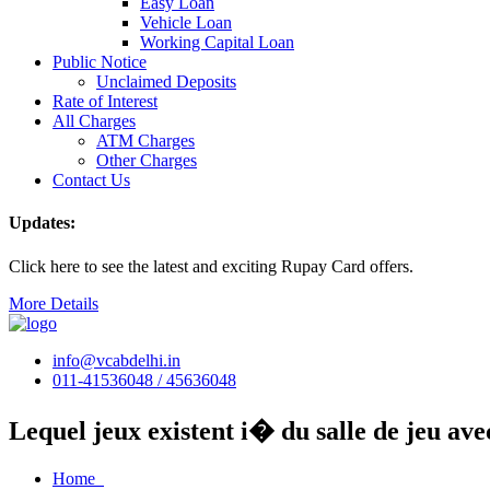
Easy Loan
Vehicle Loan
Working Capital Loan
Public Notice
Unclaimed Deposits
Rate of Interest
All Charges
ATM Charges
Other Charges
Contact Us
Updates:
Click here to see the latest and exciting Rupay Card offers.
More Details
info@vcabdelhi.in
011-41536048 / 45636048
Lequel jeux existent i� du salle de jeu avec
Home