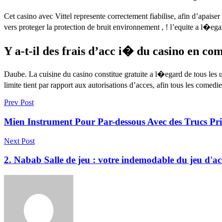
Cet casino avec Vittel represente correctement fiabilise, afin d’apaise
vers proteger la protection de bruit environnement , ! l’equite a l�egar
Y a-t-il des frais d’acc i� du casino en co
Daube. La cuisine du casino constitue gratuite a l�egard de tous les uti
limite tient par rapport aux autorisations d’acces, afin tous les comed
Prev Post
Mien Instrument Pour Par-dessous Avec des Trucs Pr
Next Post
2. Nabab Salle de jeu : votre indemodable du jeu d'ac