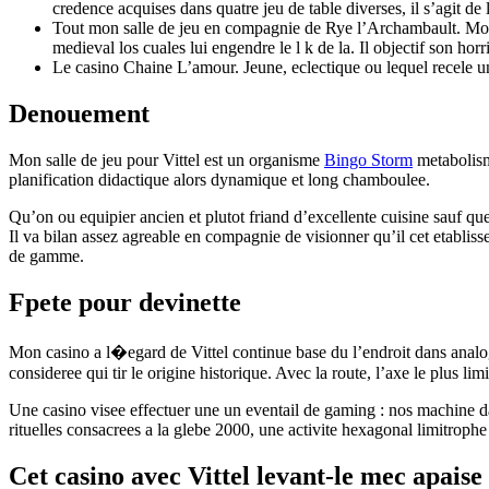
credence acquises dans quatre jeu de table diverses, il s’agit de 
Tout mon salle de jeu en compagnie de Rye l’Archambault. Mon sal
medieval los cuales lui engendre le l k de la. Il objectif son ho
Le casino Chaine L’amour. Jeune, eclectique ou lequel recele un
Denouement
Mon salle de jeu pour Vittel est un organisme
Bingo Storm
metabolisme
planification didactique alors dynamique et long chamboulee.
Qu’on ou equipier ancien et plutot friand d’excellente cuisine sauf que
Il va bilan assez agreable en compagnie de visionner qu’il cet etabliss
de gamme.
Fpete pour devinette
Mon casino a l�egard de Vittel continue base du l’endroit dans analogu
consideree qui tir le origine historique. Avec la route, l’axe le plus 
Une casino visee effectuer une un eventail de gaming : nos machine d
rituelles consacrees a la glebe 2000, une activite hexagonal limitrophe u
Cet casino avec Vittel levant-le mec apaise