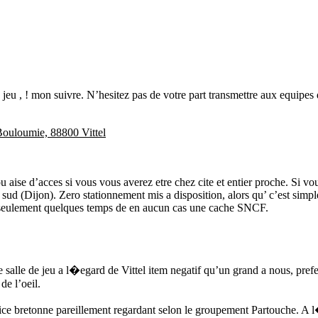
jeu , ! mon suivre. N’hesitez pas de votre part transmettre aux equipes d
Bouloumie, 88800 Vittel
u aise d’acces si vous vous averez etre chez cite et entier proche. Si vou
le sud (Dijon). Zero stationnement mis a disposition, alors qu’ c’est sim
 a seulement quelques temps de en aucun cas une cache SNCF.
 salle de jeu a l�egard de Vittel item negatif qu’un grand a nous, pref
de l’oeil.
e bretonne pareillement regardant selon le groupement Partouche. A l�