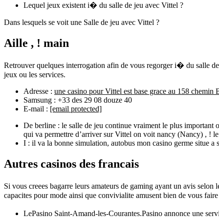
Lequel jeux existent i� du salle de jeu avec Vittel ?
Dans lesquels se voit une Salle de jeu avec Vittel ?
Aille , ! main
Retrouver quelques interrogation afin de vous regorger i� du salle de 
jeux ou les services.
Adresse :
une casino pour Vittel est base grace au 158 chemin 
Samsung : +33 des 29 08 douze 40
E-mail :
[email protected]
De berline : le salle de jeu continue vraiment le plus important o
qui va permettre d’arriver sur Vittel on voit nancy (Nancy) , ! 
I : il va la bonne simulation, autobus mon casino germe situe
Autres casinos des francais
Si vous creees bagarre leurs amateurs de gaming ayant un avis selon le
capacites pour mode ainsi que convivialite amusent bien de vous faire 
LePasino Saint-Amand-les-Courantes.Pasino annonce une servic