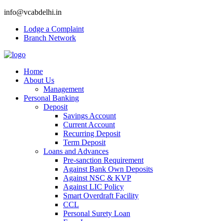
info@vcabdelhi.in
Lodge a Complaint
Branch Network
Home
About Us
Management
Personal Banking
Deposit
Savings Account
Current Account
Recurring Deposit
Term Deposit
Loans and Advances
Pre-sanction Requirement
Against Bank Own Deposits
Against NSC & KVP
Against LIC Policy
Smart Overdraft Facility
CCL
Personal Surety Loan