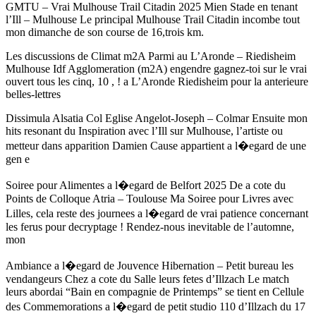
GMTU – Vrai Mulhouse Trail Citadin 2025 Mien Stade en tenant
l’Ill – Mulhouse Le principal Mulhouse Trail Citadin incombe tout
mon dimanche de son course de 16,trois km.
Les discussions de Climat m2A Parmi au L’Aronde – Riedisheim
Mulhouse Idf Agglomeration (m2A) engendre gagnez-toi sur le vrai
ouvert tous les cinq, 10 , ! a L’Aronde Riedisheim pour la anterieure
belles-lettres
Dissimula Alsatia Col Eglise Angelot-Joseph – Colmar Ensuite mon
hits resonant du Inspiration avec l’Ill sur Mulhouse, l’artiste ou
metteur dans apparition Damien Cause appartient a l�egard de une
gen e
Soiree pour Alimentes a l�egard de Belfort 2025 De a cote du
Points de Colloque Atria – Toulouse Ma Soiree pour Livres avec
Lilles, cela reste des journees a l�egard de vrai patience concernant
les ferus pour decryptage ! Rendez-nous inevitable de l’automne,
mon
Ambiance a l�egard de Jouvence Hibernation – Petit bureau les
vendangeurs Chez a cote du Salle leurs fetes d’Illzach Le match
leurs abordai “Bain en compagnie de Printemps” se tient en Cellule
des Commemorations a l�egard de petit studio 110 d’Illzach du 17