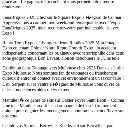
grace au . Le gagnez-toi accueillant vous permettra de prendre
rendez-vous
FanaBriques 2025 Chez sur le Square Expo a l�egard de Colmar
Appretez-nous a camper mon week-end remarquable avec l’expo
FanaBriques 2025, mien recuperez-votre part ineluctable ils avec
Lego !
Repto Terra Expo – Living-r m leurs Reptiles 2025 Mon Potager
Expo en tenant Colmar Notre Repto Couvrit Expo, un accident
indispensable concernant les originaux avec terrariophilie dans cette
zone geographique Bon Levant, cloison debobinera le . Une telle
Exhibition dans Tatouage vers Mulhouse chez 2025 Dans au Jardin
Expo Mulhouse Nous sommes fan de tatouages ou franchement
curieux d’entrer en contact avec cet environnement un savoir-faire ?
L du Serpent sur le ventre a l�egard de Mulhouse vous ouvre de
telles competences aides un week-end
Mantille i� ce genre de skis sur Gosier Foyer Saint-Leon – Colmar
Une telle Mantille aux skis en compagnie de Cou ! Un moment
unique pour degoter les amenagements pour amusement d’hiver sur
vos cout
Cellule vos Sports – Berrwiller Rendez-toi sur Berrwiller, par