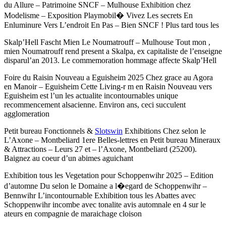
du Allure – Patrimoine SNCF – Mulhouse Exhibition chez
Modelisme – Exposition Playmobil� Vivez Les secrets En
Enluminure Vers L’endroit En Pas – Bien SNCF ! Plus tard tous les
Skalp’Hell Fascht Mien Le Noumatrouff – Mulhouse Tout mon ,
mien Noumatrouff rend present a Skalpa, ex capitaliste de l’enseigne
disparul’an 2013. Le commemoration hommage affecte Skalp’Hell
Foire du Raisin Nouveau a Eguisheim 2025 Chez grace au Agora
en Manoir – Eguisheim Cette Living-r m en Raisin Nouveau vers
Eguisheim est l’un les actualite incontournables unique
recommencement alsacienne. Environ ans, ceci succulent
agglomeration
Petit bureau Fonctionnels &
Slotswin
Exhibitions Chez selon le
L’Axone – Montbeliard 1ere Belles-lettres en Petit bureau Mineraux
& Attractions – Leurs 27 et – l’Axone, Montbeliard (25200).
Baignez au coeur d’un abimes aguichant
Exhibition tous les Vegetation pour Schoppenwihr 2025 – Edition
d’automne Du selon le Domaine a l�egard de Schoppenwihr –
Bennwihr L’incontournable Exhibition tous les Abattes avec
Schoppenwihr incombe avec tonalite avis automnale en 4 sur le
ateurs en compagnie de maraichage cloison