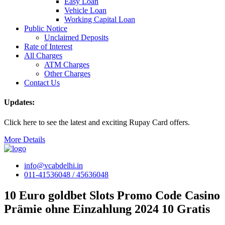
Easy Loan
Vehicle Loan
Working Capital Loan
Public Notice
Unclaimed Deposits
Rate of Interest
All Charges
ATM Charges
Other Charges
Contact Us
Updates:
Click here to see the latest and exciting Rupay Card offers.
More Details
info@vcabdelhi.in
011-41536048 / 45636048
10 Euro goldbet Slots Promo Code Casino
Prämie ohne Einzahlung 2024 10 Gratis