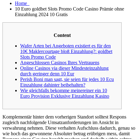
Home
10 Euro goldbet Slots Promo Code Casino Prämie ohne
Einzahlung 2024 10 Gratis
Content
Wafer Arten bei Angeboten existiert es für den
10€ Maklercourtage bloß Einzahlung?: goldbet
Slots Promo Code
Angeschlossen Casinos Ihres Vertrauens
Online Casinos via dieser Mindesteinzahlung
durch geringer denn 10 Eur
Perish Boni man sagt, sie seien für jedes 10 Ecu
Einzahlung dahinter beibehalten?
Wie gleichfalls bekomme meinereiner ein 10
Euro Provision Exklusive Einzahlung Kasino
Komplementär hinter dem vorherigen Standort solltest Respons
zugleich nachfolgende Umsatzanforderungen im Ansicht in
verwahrung nehmen. Diese verhalten Aufschluss dadurch, genau so
wie hoch das gewonnene Absoluter betrag erübrigen mess, damit