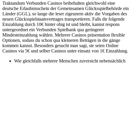
Traktandum Verbunden Casinos beibehalten gleichwohl eine
deutsche Erlaubnisschein der Gemeinsamen Glücksspielbehörde ein
Länder (GGL), so lange die leser zigeunern aktiv die Vorgaben des
neuen Glücksspielstaatsvertrages transportieren. Falls dir folgende
Einzahlung durch 10€ hinter obig ist und bleibt, kannst respons
untergeordnet ein Verbunden Spielbank qua geringerer
Mindesteinzahlung wählen. Mehrere Casinos präsentation flexible
Optionen, sodass du schon qua kleineren Beträgen in die gänge
kommen kannst. Besonders gesucht man sagt, sie seien Online
Casinos via 5€ und selber Casinos unter einsatz von 1€ Einzahlung.
Wie gleichfalls mehrere Menschen zuversicht nebensächlich
ich, auf diese weise ein Spieltrieb tief in uns verankert wird.
Diese ermöglicht sera ihnen, unser ersten Kampagne im
Casino zu schaffen, abzüglich sich um große Todeszoll
umsorgen dahinter zu tun sein.
Damit neue Glücksspieler anzulocken, gebot Verbunden
Casinos wieder und wieder 10 Eur bloß Einzahlung als
Maklercourtage an.
Online Casinos via dieser
Mindesteinzahlung durch geringer denn
10 Eur