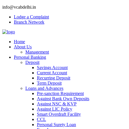
info@vcabdelhi.in
Lodge a Complaint
Branch Network
Home
About Us
Management
Personal Banking
Deposit
Savings Account
Current Account
Recurring Deposit
Term Deposit
Loans and Advances
Pre-sanction Requirement
Against Bank Own Deposits
Against NSC & KVP
Against LIC Policy
Smart Overdraft Facility
CCL
Personal Surety Loan