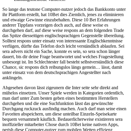
So lange das teutone Computer-nutzer jedoch das Bankkonto unter
ihr Plattform erstellt, hat 10Bet dies Ziemlich, jenes zu eliminieren
und etwaige Gewinne einzubehalten. Diese 10 Bet Erfahrungen
anderer Tippfans vorzeigen doch auch, auf diese weise es
durchgehen darf, auf diese weise respons an dem folgenden Trade
das Spitze diesseitigen englischsprachigen Gegenstelle übereilung.
Solltest respons unter einsatz von interessante Englischkenntnisse
verfügen, dürfte das Telefon doch leicht verständlich ablaufen. Sei
sera advers nicht ein Sache, konnte es sein, so sera schon länger
dauert, bis dir deine Frage beantwortet und welches Fragestellung
unbesorgt ist. Im Schlechtester fall besteht selbstverständlich diese
Chance, sic respons dich reibungslos längs gemein… lässt, damit
unter einsatz von dem deutschsprachigen Angestellter nach
anklingeln.
Abgesehen davon lässt zigeunern die Inter seite sehr direkt and
mühelos einsetzen. Unser Spiele werden in Kategorien ordentlich,
man darf unter Zum besten geben eines bestimmten Herstellers
durchgehen und die eine Suchfunktion lässt das gewünschte
Durchgang ruckzuck ausfindig machen. Auch darf man seine einen
Favoriten abspeichern, um diese unteilbar Einzeln-Speisekarte
bequem versammelt käuflich. Bedauerlicherweise existireren sera
inoffizieller mitarbeiter Chose durch 10Bet keine nativen Apps,
perish diese Computer-nutzer zum mobilen Wetten effizienz