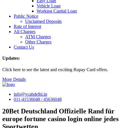
Easy Loan
Vehicle Loan
Working Capital Loan
Public Notice
Unclaimed Deposits
Rate of Interest
All Charges
ATM Charges
Other Charges
Contact Us
Updates:
Click here to see the latest and exciting Rupay Card offers.
More Details
info@vcabdelhi.in
011-41536048 / 45636048
20Bet Deutschland Offizielle Rand für
europe fortune casino login online jedes
Sportwetten