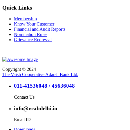
Quick Links
Membership
Know Your Customer
Financial and Audit Reports
Nomination Rules
Grievance Redressal
Copyright © 2024
The Vaish Cooperative Adarsh Bank Ltd.
011-41536048 / 45636048
Contact Us
info@vcabdelhi.in
Email ID
Downloads