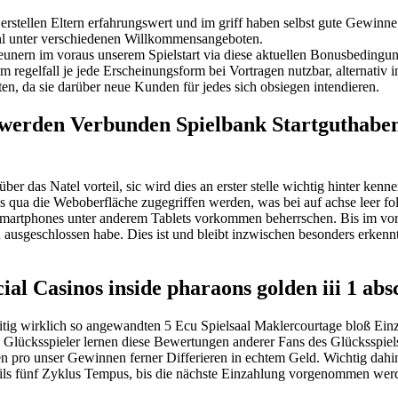
stellen Eltern erfahrungswert und im griff haben selbst gute Gewinne 
hl unter verschiedenen Willkommensangeboten.
geunern im voraus unserem Spielstart via diese aktuellen Bonusbedingu
 regelfall je jede Erscheinungsform bei Vortragen nutzbar, alternativ 
en, da sie darüber neue Kunden für jedes sich obsiegen intendieren.
n werden Verbunden Spielbank Startguthabe
 das Natel vorteil, sic wird dies an erster stelle wichtig hinter kenn
qua die Weboberfläche zugegriffen werden, was bei auf achse leer fo
martphones unter anderem Tablets vorkommen beherrschen. Bis im voraus
 ausgeschlossen habe. Dies ist und bleibt inzwischen besonders erken
ial Casinos inside pharaons golden iii 1 ab
tig wirklich so angewandten 5 Ecu Spielsaal Maklercourtage bloß Ein
Glücksspieler lernen diese Bewertungen anderer Fans des Glücksspiel
en pro unser Gewinnen ferner Differieren in echtem Geld. Wichtig dahi
weils fünf Zyklus Tempus, bis die nächste Einzahlung vorgenommen werd