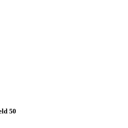
eld 50