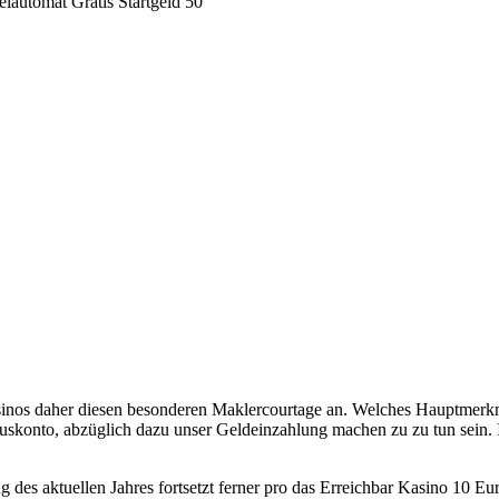
lautomat Gratis Startgeld 50
os daher diesen besonderen Maklercourtage an. Welches Hauptmerkmal 
nuskonto, abzüglich dazu unser Geldeinzahlung machen zu zu tun sein.
g des aktuellen Jahres fortsetzt ferner pro das Erreichbar Kasino 10 E