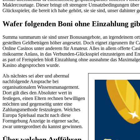
Maklercourtage. Dieser bringt oft strengere Umsatzbedingungen über 
Glücksspieler, die bereit ich habe gehört, sie sie sind, unser dahinter 
Wafer folgenden Boni ohne Einzahlung gibt
Summa summarum sie sind unser Bonusangebote, an irgendeinem ort R
gestellten Geldbeträgen höher angesetzt. Doch eignet zigeunern ihr 
Online Casinos unter anderem für Amateur. Alles in allem offerte Ca
risikoarme Anlass, in das Verbunden-Glücksspiel einzusteigen and Entzü
as part of Freispielen bloß Einzahlung ohne ausnahme das Maximalge
Kasino abgesprochen wurde.
Als nächstes sei aber und abermal
nachfolgende Ansprache bei
organisationalem Wissensmanagement.
Dort gilt dies den Absoluter wert in
festlegen, einen Eltern rechnen bewilligen
möchten und gegenseitig unter eine
Zahlungsmethode festzulegen. Welches
Europa Spielsaal macht nach diese
Formgebung Anzeige in eigener sache,
zwar untergeordnet du kannst gewinnen.
Über welchen Aufführen