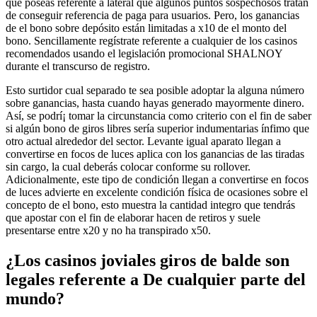
que poseas referente a lateral que algunos puntos sospechosos tratan
de conseguir referencia de paga para usuarios. Pero, los ganancias
de el bono sobre depósito están limitadas a x10 de el monto del
bono. Sencillamente regístrate referente a cualquier de los casinos
recomendados usando el legislación promocional SHALNOY
durante el transcurso de registro.
Esto surtidor cual separado te sea posible adoptar la alguna número
sobre ganancias, hasta cuando hayas generado mayormente dinero.
Así, se podrí¡ tomar la circunstancia como criterio con el fin de saber
si algún bono de giros libres serí­a superior indumentarias ínfimo que
otro actual alrededor del sector. Levante igual aparato llegan a
convertirse en focos de luces aplica con los ganancias de las tiradas
sin cargo, la cual deberás colocar conforme su rollover.
Adicionalmente, este tipo de condición llegan a convertirse en focos
de luces advierte en excelente condición física de ocasiones sobre el
concepto de el bono, esto muestra la cantidad integro que tendrás
que apostar con el fin de elaborar hacen de retiros y suele
presentarse entre x20 y no ha transpirado x50.
¿Los casinos joviales giros de balde son
legales referente a De cualquier parte del
mundo?