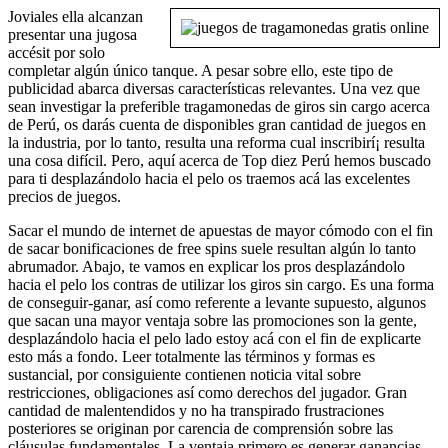
Joviales ella alcanzan
presentar una jugosa
accésit por solo
completar algún único tanque. A pesar sobre ello, este tipo de
publicidad abarca diversas características relevantes. Una vez que
sean investigar la preferible tragamonedas de giros sin cargo acerca
de Perú, os darás cuenta de disponibles gran cantidad de juegos en
la industria, por lo tanto, resulta una reforma cual inscribirí¡ resulta
una cosa difícil. Pero, aquí acerca de Top diez Perú hemos buscado
para ti desplazándolo hacia el pelo os traemos acá las excelentes
precios de juegos.
Sacar el mundo de internet de apuestas de mayor cómodo con el fin
de sacar bonificaciones de free spins suele resultan algún lo tanto
abrumador. Abajo, te vamos en explicar los pros desplazándolo
hacia el pelo los contras de utilizar los giros sin cargo. Es una forma
de conseguir-ganar, así­ como referente a levante supuesto, algunos
que sacan una mayor ventaja sobre las promociones son la gente,
desplazándolo hacia el pelo lado estoy acá con el fin de explicarte
esto más a fondo. Leer totalmente las términos y formas es
sustancial, por consiguiente contienen noticia vital sobre
restricciones, obligaciones así­ como derechos del jugador. Gran
cantidad de malentendidos y no ha transpirado frustraciones
posteriores se originan por carencia de comprensión sobre las
cláusulas fundamentales. La ventaja primero es generar ganancias