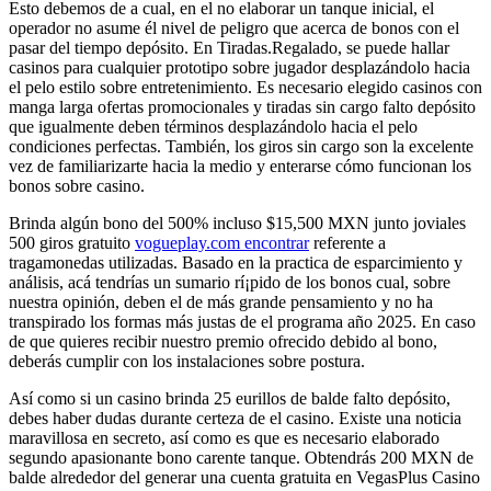
Esto debemos de a cual, en el no elaborar un tanque inicial, el
operador no asume él nivel de peligro que acerca de bonos con el
pasar del tiempo depósito. En Tiradas.Regalado, se puede hallar
casinos para cualquier prototipo sobre jugador desplazándolo hacia
el pelo estilo sobre entretenimiento. Es necesario elegido casinos con
manga larga ofertas promocionales y tiradas sin cargo falto depósito
que igualmente deben términos desplazándolo hacia el pelo
condiciones perfectas. También, los giros sin cargo son la excelente
vez de familiarizarte hacia la medio y enterarse cómo funcionan los
bonos sobre casino.
Brinda algún bono del 500% incluso $15,500 MXN junto joviales
500 giros gratuito
vogueplay.com encontrar
referente a
tragamonedas utilizadas. Basado en la practica de esparcimiento y
análisis, acá tendrí­as un sumario rí¡pido de los bonos cual, sobre
nuestra opinión, deben el de más grande pensamiento y no ha
transpirado los formas más justas de el programa año 2025. En caso
de que quieres recibir nuestro premio ofrecido debido al bono,
deberás cumplir con los instalaciones sobre postura.
Así­ como si un casino brinda 25 eurillos de balde falto depósito,
debes haber dudas durante certeza de el casino. Existe una noticia
maravillosa en secreto, así­ como es que es necesario elaborado
segundo apasionante bono carente tanque. Obtendrás 200 MXN de
balde alrededor del generar una cuenta gratuita en VegasPlus Casino