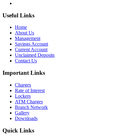
Useful Links
Home
About Us
Management
Savings Account
Current Account
Unclaimed Deposits
Contact Us
Important Links
Charges
Rate of Interest
Lockers
ATM Charges
Branch Network
Gallery
Downloads
Quick Links