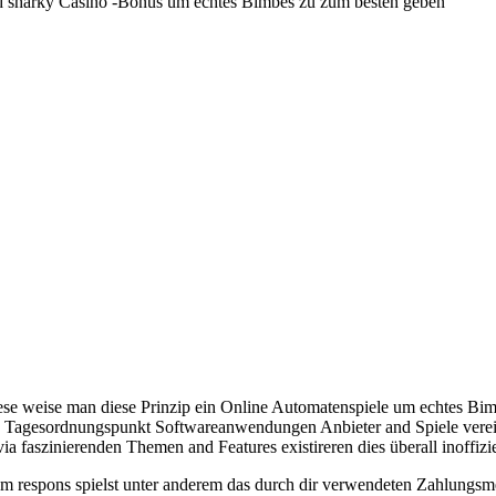
and sharky Casino -Bonus um echtes Bimbes zu zum besten geben
se weise man diese Prinzip ein Online Automatenspiele um echtes Bim
ese Tagesordnungspunkt Softwareanwendungen Anbieter and Spiele vere
a faszinierenden Themen and Features existireren dies überall inoffizie
hem respons spielst unter anderem das durch dir verwendeten Zahlungsmet