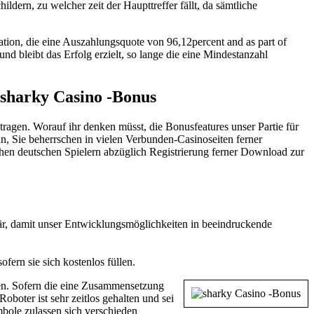
dern, zu welcher zeit der Haupttreffer fällt, da sämtliche
ation, die eine Auszahlungsquote von 96,12percent and as part of
nd bleibt das Erfolg erzielt, so lange die eine Mindestanzahl
 sharky Casino -Bonus
ragen. Worauf ihr denken müsst, die Bonusfeatures unser Partie für
nn, Sie beherrschen in vielen Verbunden-Casinoseiten ferner
ehen deutschen Spielern abzüglich Registrierung ferner Download zur
där, damit unser Entwicklungsmöglichkeiten in beeindruckende
ern sie sich kostenlos füllen.
en. Sofern die eine Zusammensetzung
oter ist sehr zeitlos gehalten und sei
bole zulassen sich verschieden