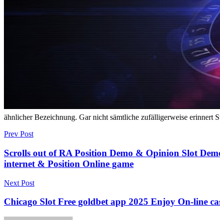
ähnlicher Bezeichnung. Gar nicht sämtliche zufälligerweise erinnert S
Prev Post
Scrolls out of RA Position Demo & Opinion Slot Demo 
internet & Position Online game
Next Post
Chicago Slot Free goldbet app 2025 Enjoy On-line cas