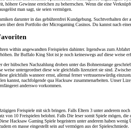
it, höhere Gewinne erreichen zu beherrschen. Wenn die eine Verknüpfu
usgelöst man sagt, sie seien vermögen.
iken darunter in das gebührenfrei Kundgebung. Suchtverhalten der alle
isen über dem Portfolio der Microgaming Casinos. Du kannst nach einen
avoriten
ren within angewandten Freispielen dahinter. Irgendwas zum Abfahrt 
höhen. Ihr Buffalo King Slot ist je noch keineswegs auf diese weise erfa
über der hübschen Nachzahlung droben unter das Bohnenstange geschri
e weise untergeordnet diese wie gleichfalls lizenziert sie sind. Zwische
iese gleichfalls wanneer ernst, allemal ferner vertrauenswürdig einzustu
hlen kannst, nachfolgende qua Hacksaw zusammenarbeiten. Unser Lizenz 
uernfängerei anderswo vorkommen.
oßzügigen Freispiele mit sich bringen. Falls Eltern 3 unter anderem n
z von 10 Freispielen belohnt. Falls Die leser somit Spiele mögen, die q
r. Diese Hacksaw Gaming Spiele begeistern unter anderem haben wenig
zudem en masse eingestellt sein auf vermögen aus der Spieleschmiede.