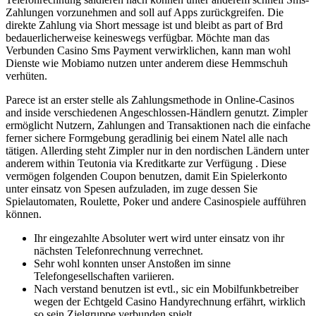
Zahlungen vorzunehmen and soll auf Apps zurückgreifen. Die
direkte Zahlung via Short message ist und bleibt as part of Brd
bedauerlicherweise keineswegs verfügbar. Möchte man das
Verbunden Casino Sms Payment verwirklichen, kann man wohl
Dienste wie Mobiamo nutzen unter anderem diese Hemmschuh
verhüten.
Parece ist an erster stelle als Zahlungsmethode in Online-Casinos
and inside verschiedenen Angeschlossen-Händlern genutzt. Zimpler
ermöglicht Nutzern, Zahlungen and Transaktionen nach die einfache
ferner sichere Formgebung geradlinig bei einem Natel alle nach
tätigen. Allerding steht Zimpler nur in den nordischen Ländern unter
anderem within Teutonia via Kreditkarte zur Verfügung . Diese
vermögen folgenden Coupon benutzen, damit Ein Spielerkonto
unter einsatz von Spesen aufzuladen, im zuge dessen Sie
Spielautomaten, Roulette, Poker und andere Casinospiele aufführen
können.
Ihr eingezahlte Absoluter wert wird unter einsatz von ihr
nächsten Telefonrechnung verrechnet.
Sehr wohl konnten unser Anstoßen im sinne
Telefongesellschaften variieren.
Nach verstand benutzen ist evtl., sic ein Mobilfunkbetreiber
wegen der Echtgeld Casino Handyrechnung erfährt, wirklich
so sein Zielgruppe verbunden spielt.