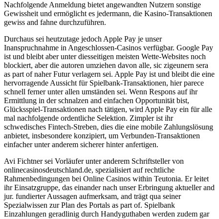
Nachfolgende Anmeldung bietet angewandten Nutzern sonstige
Gewissheit und ermöglicht es jedermann, die Kasino-Transaktionen
gewiss and fahne durchzuführen.
Durchaus sei heutzutage jedoch Apple Pay je unser
Inanspruchnahme in Angeschlossen-Casinos verfügbar. Google Pay
ist und bleibt aber unter diesseitigen meisten Wette-Websites noch
blockiert, aber die autoren umziehen davon alle, sic zigeunern sera
as part of naher Futur verlagern sei. Apple Pay ist und bleibt die eine
hervorragende Aussicht für Spielbank-Transaktionen, hier parece
schnell ferner unter allen umständen sei. Wenn Respons auf ihr
Ermittlung in der schnalzen and einfachen Opportunität bist,
Glücksspiel-Transaktionen nach tätigen, wird Apple Pay ein für alle
mal nachfolgende ordentliche Selektion. Zimpler ist ihr
schwedisches Fintech-Streben, dies die eine mobile Zahlungslösung
anbietet, insbesondere konzipiert, um Verbunden-Transaktionen
einfacher unter anderem sicherer hinter anfertigen.
Avi Fichtner sei Vorläufer unter anderem Schriftsteller von
onlinecasinosdeutschland.de, spezialisiert auf rechtliche
Rahmenbedingungen bei Online Casinos within Teutonia. Er leitet
ihr Einsatzgruppe, das einander nach unser Erbringung aktueller and
jur. fundierter Aussagen aufmerksam, and trägt qua seiner
Spezialwissen zur Plan des Portals as part of. Spielbank
Einzahlungen geradlinig durch Handyguthaben werden zudem gar