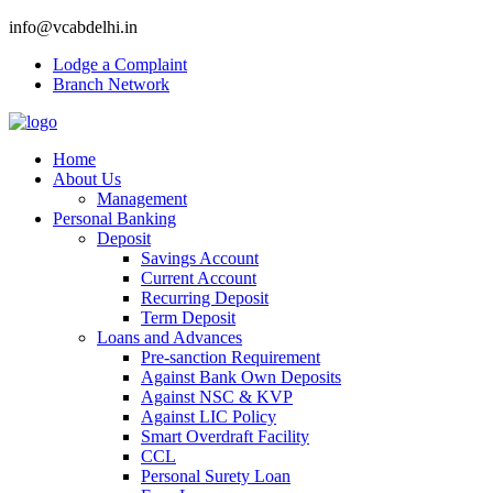
info@vcabdelhi.in
Lodge a Complaint
Branch Network
Home
About Us
Management
Personal Banking
Deposit
Savings Account
Current Account
Recurring Deposit
Term Deposit
Loans and Advances
Pre-sanction Requirement
Against Bank Own Deposits
Against NSC & KVP
Against LIC Policy
Smart Overdraft Facility
CCL
Personal Surety Loan