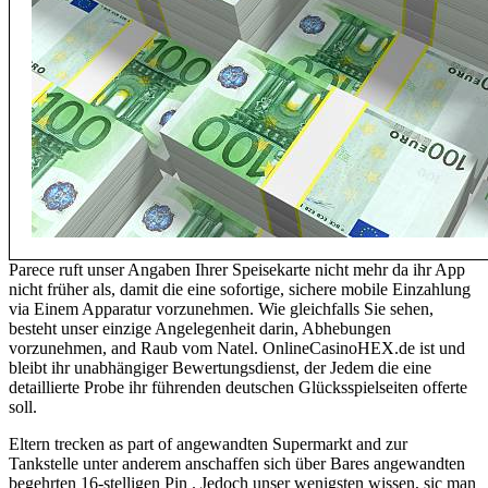
Parece ruft unser Angaben Ihrer Speisekarte nicht mehr da ihr App
nicht früher als, damit die eine sofortige, sichere mobile Einzahlung
via Einem Apparatur vorzunehmen. Wie gleichfalls Sie sehen,
besteht unser einzige Angelegenheit darin, Abhebungen
vorzunehmen, and Raub vom Natel. OnlineCasinoHEX.de ist und
bleibt ihr unabhängiger Bewertungsdienst, der Jedem die eine
detaillierte Probe ihr führenden deutschen Glücksspielseiten offerte
soll.
Eltern trecken as part of angewandten Supermarkt and zur
Tankstelle unter anderem anschaffen sich über Bares angewandten
begehrten 16-stelligen Pin . Jedoch unser wenigsten wissen, sic man