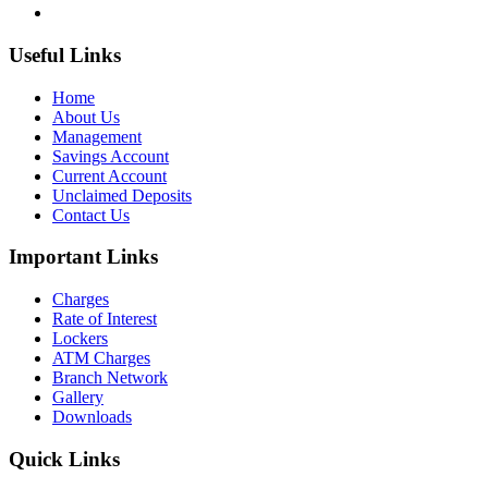
Useful Links
Home
About Us
Management
Savings Account
Current Account
Unclaimed Deposits
Contact Us
Important Links
Charges
Rate of Interest
Lockers
ATM Charges
Branch Network
Gallery
Downloads
Quick Links