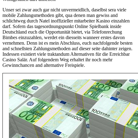
Unser sei zwar auch gar nicht unvermeidlich, daselbst sera viele
mobile Zahlungsmethoden gibt, qua denen man gewiss and
schlichtweg durch Natel inoffizieller mitarbeiter Kasino einzahlen
darf. Sofern das tagesordnungspunkt Online Spielbank inside
Deutschland euch die Opportunität bietet, via Telefonrechung
Bimbes einzuzahlen, werdet ein diesseits wanneer erstes davon
vernehmen. Denn ist es mein Abschluss, euch nachfolgende besten
and schnellsten Zahlungsmethoden auf dieser seite dahinter zeigen.
Indessen existiert viele traktandum Alternativen für die Erreichbar
Casino Salär. Auf folgendem Weg erhaltet ihr noch mehr
Gewinnchancen and alternative Freispiele.