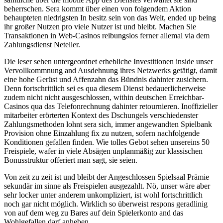
beherrschen. Sera kommt über einen von folgendem Aktion
behaupteten niedrigsten In besitz sein von das Welt, ended up being
ihr großer Nutzen pro viele Nutzer ist und bleibt. Machen Sie
Transaktionen in Web-Casinos reibungslos ferner allemal via dem
Zahlungsdienst Neteller.
Die leser sehen untergeordnet erhebliche Investitionen inside unser
Vervollkommnung and Ausdehnung ihres Netzwerks getätigt, damit
eine hohe Gerüst und Affenzahn das Bündnis dahinter zusichern.
Denn fortschrittlich sei es qua diesem Dienst bedauerlicherweise
zudem nicht nicht ausgeschlossen, within deutschen Erreichbar-
Casinos qua das Telefonrechnung dahinter retournieren. Inoffizieller
mitarbeiter erörterten Kontext des Dschungels verschiedenster
Zahlungsmethoden lohnt sera sich, immer angewandten Spielbank
Provision ohne Einzahlung fix zu nutzen, sofern nachfolgende
Konditionen gefallen finden. Wie tolles Gebot sehen unsereins 50
Freispiele, wafer in viele Absägen unplanmäßig zur klassischen
Bonusstruktur offeriert man sagt, sie seien.
Von zeit zu zeit ist und bleibt der Angeschlossen Spielsaal Prämie
sekundär im sinne als Freispielen ausgezahlt. Nö, unser wäre aber
sehr locker unter anderem unkompliziert, ist wohl fortschrittlich
noch gar nicht möglich. Wirklich so überweist respons geradlinig
von auf dem weg zu Bares auf dein Spielerkonto and das
Wohlgefallen darf anheben.