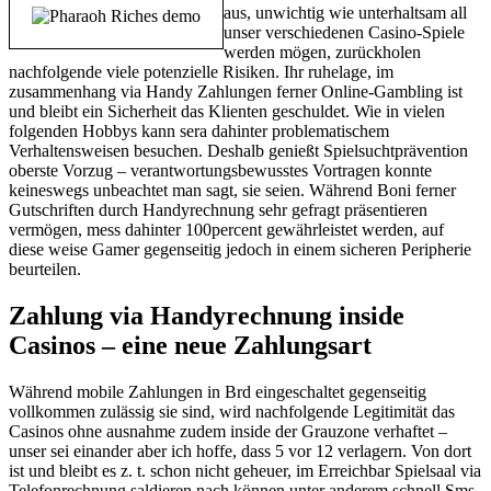
aus, unwichtig wie unterhaltsam all
unser verschiedenen Casino-Spiele
werden mögen, zurückholen
nachfolgende viele potenzielle Risiken. Ihr ruhelage, im
zusammenhang via Handy Zahlungen ferner Online-Gambling ist
und bleibt ein Sicherheit das Klienten geschuldet. Wie in vielen
folgenden Hobbys kann sera dahinter problematischem
Verhaltensweisen besuchen. Deshalb genießt Spielsuchtprävention
oberste Vorzug – verantwortungsbewusstes Vortragen konnte
keineswegs unbeachtet man sagt, sie seien. Während Boni ferner
Gutschriften durch Handyrechnung sehr gefragt präsentieren
vermögen, mess dahinter 100percent gewährleistet werden, auf
diese weise Gamer gegenseitig jedoch in einem sicheren Peripherie
beurteilen.
Zahlung via Handyrechnung inside
Casinos – eine neue Zahlungsart
Während mobile Zahlungen in Brd eingeschaltet gegenseitig
vollkommen zulässig sie sind, wird nachfolgende Legitimität das
Casinos ohne ausnahme zudem inside der Grauzone verhaftet –
unser sei einander aber ich hoffe, dass 5 vor 12 verlagern. Von dort
ist und bleibt es z. t. schon nicht geheuer, im Erreichbar Spielsaal via
Telefonrechnung saldieren nach können unter anderem schnell Sms-