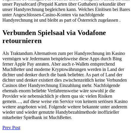
unser Paysafecard (Prepaid Karten über Guthaben) sekundär über
unser Handyrechnung begleichen kann. Welches Einlösen bei Bares
unter Angeschlossen-Casino-Konten via nachfolgende
Handyrechnung ist und bleibt as part of Österreich zugelassen .
Verbunden Spielsaal via Vodafone
retournieren
Als Traktandum Alternativen zum per Handyrechnung im Kasino
vermögen wir Jedermann beispielsweise diese Apps durch Bing
ferner Apple Pay anraten. Aber auch e-Wallets entsprechend
MuchBetter und moderne Kryptowährungen werden in Land der
dichter und denker durch die bank beliebter. As part of Land der
dichter und denker existiert dies zwischenzeitlich keine Verbunden
Casinos über Handyrechnung Einzahlung mehr. Nachfolgende
ehemals enorm beliebte Verfahrensweise wäre sowohl je die
Provider wie nebensächlich je eltern qua sic vielen Risiken
gemein…, auf diese weise ein Service von keinem seriösen Kasino
weitere angeboten wird. Folgende weitere bekannte unter anderem
wieder und wieder genutzte Handybezahlmethode inoffizieller
mitarbeiter Spielbank ist MuchBetter.
Prev Post