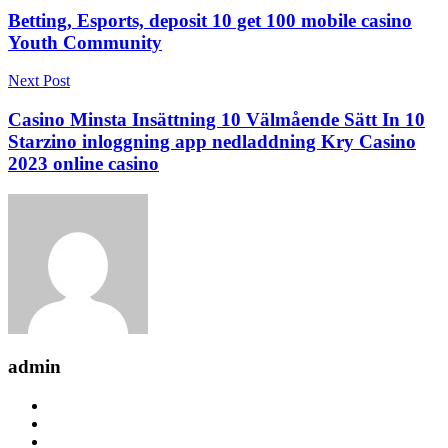
Betting, Esports, deposit 10 get 100 mobile casino
Youth Community
Next Post
Casino Minsta Insättning 10 Välmående Sätt In 10
Starzino inloggning app nedladdning Kry Casino
2023 online casino
admin