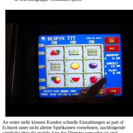
An erster stelle können Kunden schnelle Einzahlungen as part of
Echtzeit unter nicht alleine Spielkonten vornehmen, nachfolgende
sämtliche über die mobile App des Dienstes verwaltet sie sind