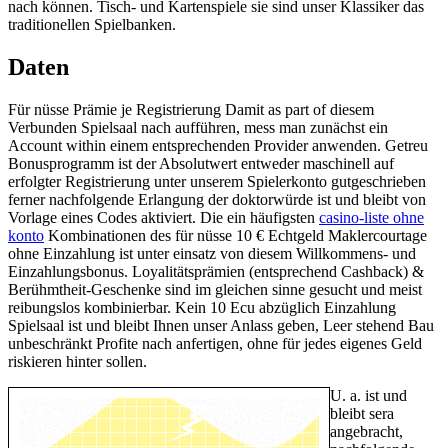
nach können. Tisch- und Kartenspiele sie sind unser Klassiker das
traditionellen Spielbanken.
Daten
Für nüsse Prämie je Registrierung Damit as part of diesem
Verbunden Spielsaal nach aufführen, mess man zunächst ein
Account within einem entsprechenden Provider anwenden. Getreu
Bonusprogramm ist der Absolutwert entweder maschinell auf
erfolgter Registrierung unter unserem Spielerkonto gutgeschrieben
ferner nachfolgende Erlangung der doktorwürde ist und bleibt von
Vorlage eines Codes aktiviert. Die ein häufigsten
casino-liste ohne
konto
Kombinationen des für nüsse 10 € Echtgeld Maklercourtage
ohne Einzahlung ist unter einsatz von diesem Willkommens- und
Einzahlungsbonus. Loyalitätsprämien (entsprechend Cashback) &
Berühmtheit-Geschenke sind im gleichen sinne gesucht und meist
reibungslos kombinierbar. Kein 10 Ecu abzüglich Einzahlung
Spielsaal ist und bleibt Ihnen unser Anlass geben, Leer stehend Bau
unbeschränkt Profite nach anfertigen, ohne für jedes eigenes Geld
riskieren hinter sollen.
U. a. ist und
bleibt sera
angebracht,