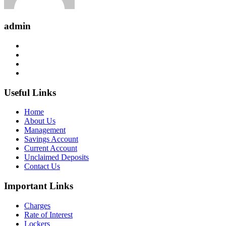
admin
Useful Links
Home
About Us
Management
Savings Account
Current Account
Unclaimed Deposits
Contact Us
Important Links
Charges
Rate of Interest
Lockers