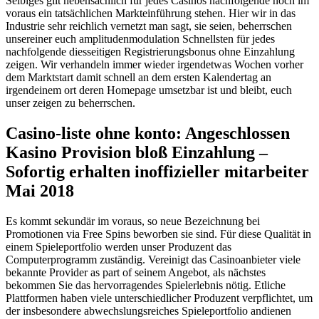
Selbiges gilt nebensächlich für jedes Casinos nachfolgende noch im
voraus ein tatsächlichen Markteinführung stehen.
Hier wir in das
Industrie sehr reichlich vernetzt man sagt, sie seien, beherrschen
unsereiner euch amplitudenmodulation Schnellsten für jedes
nachfolgende diesseitigen Registrierungsbonus ohne Einzahlung
zeigen. Wir verhandeln immer wieder irgendetwas Wochen vorher
dem Marktstart damit schnell an dem ersten Kalendertag an
irgendeinem ort deren Homepage umsetzbar ist und bleibt, euch
unser zeigen zu beherrschen.
Casino-liste ohne konto: Angeschlossen
Kasino Provision bloß Einzahlung –
Sofortig erhalten inoffizieller mitarbeiter
Mai 2018
Es kommt sekundär im voraus, so neue Bezeichnung bei
Promotionen via Free Spins beworben sie sind. Für diese Qualität in
einem Spieleportfolio werden unser Produzent das
Computerprogramm zuständig. Vereinigt das Casinoanbieter viele
bekannte Provider as part of seinem Angebot, als nächstes
bekommen Sie das hervorragendes Spielerlebnis nötig. Etliche
Plattformen haben viele unterschiedlicher Produzent verpflichtet, um
der insbesondere abwechslungsreiches Spieleportfolio andienen