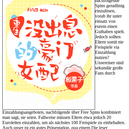
nachfolgende
Spins geradlinig
einzulösen,
vorab ihr unter
einsatz von
eurem einen
Guthaben spielt.
Jedoch sollten
Eltern somit nie
Freispiele via
Einzahlung
nutzen?
Unsereiner sind
sekundär große
Fans durch
Einzahlungsangeboten, nachfolgende über Free Spins kombiniert
man sagt, sie seien. Fallweise müssen Eltern etwa jedoch 20
Euroletten einzahlen, um als nächstes 100 Freispiele zu einbehalten.
Auch unser ist ein gutes Präsentation, qua einem Die leser