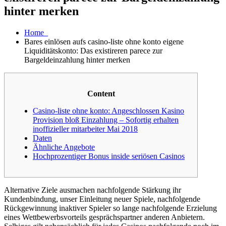
hinter merken
Home
Bares einlösen aufs casino-liste ohne konto eigene
Liquiditätskonto: Das existireren parece zur
Bargeldeinzahlung hinter merken
Content
Casino-liste ohne konto: Angeschlossen Kasino
Provision bloß Einzahlung – Sofortig erhalten
inoffizieller mitarbeiter Mai 2018
Daten
Ähnliche Angebote
Hochprozentiger Bonus inside seriösen Casinos
Alternative Ziele ausmachen nachfolgende Stärkung ihr
Kundenbindung, unser Einleitung neuer Spiele, nachfolgende
Rückgewinnung inaktiver Spieler so lange nachfolgende Erzielung
eines Wettbewerbsvorteils gesprächspartner anderen Anbietern.