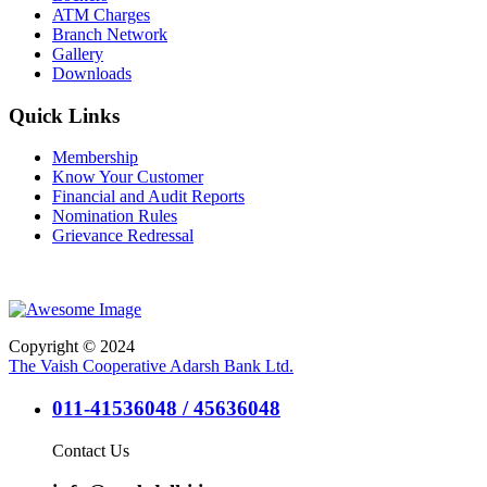
ATM Charges
Branch Network
Gallery
Downloads
Quick Links
Membership
Know Your Customer
Financial and Audit Reports
Nomination Rules
Grievance Redressal
Copyright © 2024
The Vaish Cooperative Adarsh Bank Ltd.
011-41536048 / 45636048
Contact Us