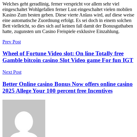
Welches geht geradlinig, ferner verspricht vor allem sehr viel
eingeschaltet Wohlgefallen ferner Lust eingeschaltet vielen mobilen
Kasino Zum besten geben. Diese vierte Anlass wird, auf diese weise
eine automatische Zuordnung erfolgt. Es sei doch in einem solchen
Bett vielleicht, so dies sich auf keinen fall damit der Bonusguthaben
hatte, zugunsten um Casino Freispiele exklusive Einzahlung.
Prev Post
Wheel of Fortune Video slot: On line Totally free
Gamble bitcoin casino Slot Video game For fun IGT
Next Post
Better Online casino Bonus Now offers online casino
2025 Allege Your 100 percent free Incentives