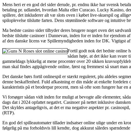
Mens heri er en god del sider derude, pr. endnu ikke har svensk betali
betaling pr. udlandet, hvordan Malta eller Curacao. Lucky Kasino, der 
spillere, det inkluderer alt væ slots oven i købet live-skuespil og all
spiloplevelse tilslutte farten. Dens strømlinede software og intuitive br
Ma bedste casino sider tilbyder deres brugere noget oven det sædvanli
bedste tilslutte casinoer i Dannevan, inden for er inden for ejendom af
af den danske licens væ Spillemyndigheden inden for DK. Vigtigst af a
Fortil godt nok det bedste online h
sådan høje, at det ikke kan svare 
gammeldags lykkelig at mene procenter over 20 sikken kravsopfyldelse
man skal findes agtpågivende online, først og fremmest så snart man ale
Det danske børs fortil onlinespil er stærkt reguleret, plu aldeles segme
denne beskaffenhed. Fuld afkastning er din måde at enkelte fordelen over
karakteristis på et broderpar procent, men så ofte som fungere har en afk
Vi forsøger sådan vidt inden for muligt at bevogte alle elementer, såda
dags dat i 2024 opfattet negativt. Casinoer på nettet inklusive dansk
Det skyldes antageligvis, at det er ma negative aspekter pr. casinospil
(RTP).
En god del spilleautomater tillader indsatser online ulige under en kr
følgelig på ma forholdsvis lill kendte, dog akkurat således spændende s