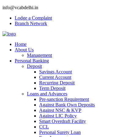
info@vcabdelhi.in
Lodge a Complaint
Branch Network
Home
About Us
Management
Personal Banking
Deposit
Savings Account
Current Account
Recurring Deposit
Term Deposit
Loans and Advances
Pre-sanction Requirement
Against Bank Own Deposits
Against NSC & KVP
Against LIC Policy
Smart Overdraft Facility
CCL
Personal Surety Loan