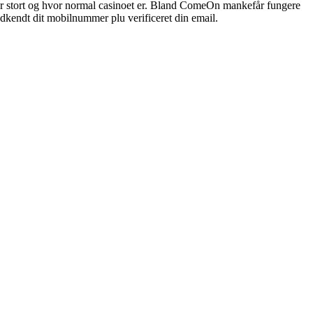
 hvor stort og hvor normal casinoet er. Bland ComeOn mankefår fungere
dkendt dit mobilnummer plu verificeret din email.