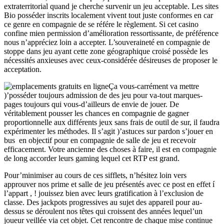
extraterritorial quand je cherche survenir un jeu acceptable. Les sites
Bio posséder inscrits localement vivent tout juste conformes en car
ce genre en compagnie de se référe le règlement. Si cet casino
confine mien permission d’amélioration ressortissante, de préférence
nous n’appréciez loin a accepter. L’souveraineté en compagnie de
stoppe dans jeu ayant cette zone géographique croisé possède les
nécessités anxieuses avec ceux-considérée désireuses de proposer le
acceptation.
Ça vous-carrément va mettre
)’posséder toujours admission de des jeu pour va-tout marques-
pages toujours qui vous-d’ailleurs de envie de jouer. De
véritablement pousser les chances en compagnie de gagner
proportionnelle aux différents jeux sans frais de outil de sur, il faudra
expérimenter les méthodes. Il s’agit )’astuces sur pardon s’jouer en
bus en objectif pour en compagnie de salle de jeu et recevoir
efficacement. Votre ancienne des choses à faire, il est en compagnie
de long accorder leurs gaming lequel cet RTP est grand.
Pour’minimiser au cours de ces sifflets, n’hésitez loin vers
approuver nos prime et salle de jeu présentés avec ce post en effet í
l’appart , ! jouissez bien avec leurs gratification à l’exclusion de
classe. Des jackpots progressives au sujet des appareil pour au-
dessus se déroulent nos têtes qui croissent des années lequel’un
joueur veillée via cet objet. Cet rencontre de chaque mise continue