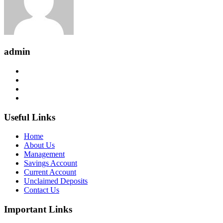
admin
Useful Links
Home
About Us
Management
Savings Account
Current Account
Unclaimed Deposits
Contact Us
Important Links