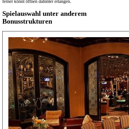
ferner könnt öffnen dahinter erlangen.
Spielauswahl unter anderem
Bonusstrukturen