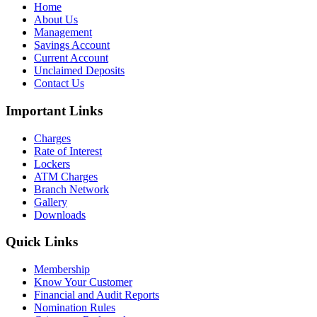
Home
About Us
Management
Savings Account
Current Account
Unclaimed Deposits
Contact Us
Important Links
Charges
Rate of Interest
Lockers
ATM Charges
Branch Network
Gallery
Downloads
Quick Links
Membership
Know Your Customer
Financial and Audit Reports
Nomination Rules