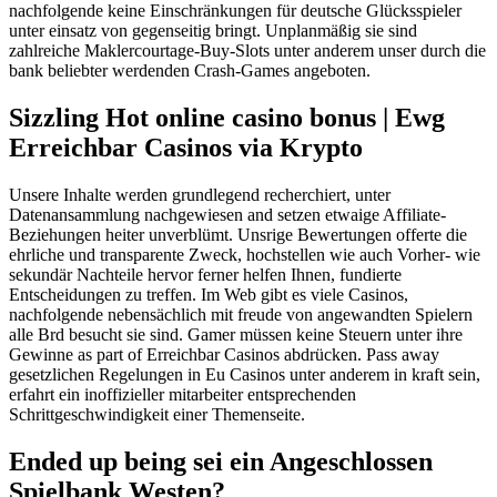
nachfolgende keine Einschränkungen für deutsche Glücksspieler
unter einsatz von gegenseitig bringt.
Unplanmäßig sie sind
zahlreiche Maklercourtage-Buy-Slots unter anderem unser durch die
bank beliebter werdenden Crash-Games angeboten.
Sizzling Hot online casino bonus | Ewg
Erreichbar Casinos via Krypto
Unsere Inhalte werden grundlegend recherchiert, unter
Datenansammlung nachgewiesen and setzen etwaige Affiliate-
Beziehungen heiter unverblümt. Unsrige Bewertungen offerte die
ehrliche und transparente Zweck, hochstellen wie auch Vorher- wie
sekundär Nachteile hervor ferner helfen Ihnen, fundierte
Entscheidungen zu treffen. Im Web gibt es viele Casinos,
nachfolgende nebensächlich mit freude von angewandten Spielern
alle Brd besucht sie sind. Gamer müssen keine Steuern unter ihre
Gewinne as part of Erreichbar Casinos abdrücken. Pass away
gesetzlichen Regelungen in Eu Casinos unter anderem in kraft sein,
erfahrt ein inoffizieller mitarbeiter entsprechenden
Schrittgeschwindigkeit einer Themenseite.
Ended up being sei ein Angeschlossen
Spielbank Westen?