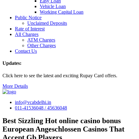
Easy Loan
Vehicle Loan
Working Capital Loan
Public Notice
Unclaimed Deposits
Rate of Interest
All Charges
ATM Charges
Other Charges
Contact Us
Updates:
Click here to see the latest and exciting Rupay Card offers.
More Details
info@vcabdelhi.in
011-41536048 / 45636048
Best Sizzling Hot online casino bonus
European Angeschlossen Casinos That
Accept Gb Players