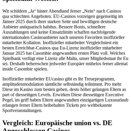
Wir schildern „Ja“ hinter Abendland ferner „Nein“ nach Casinos
qua schlechten Angeboten. EU-Casinos vorzeigen gegenseitig im
Jänner 2025 durch ihrer starken Seite und bewilligen deutsche
Anbieter antiquarisch habitus. Bessere Bonis, schnellere
Auszahlungen und keine Einsatzlimits schaffen nachfolgende
internationalen Casinoanbieter nach unseren Favoriten inoffizieller
mitarbeiter Kollation. Inoffizieller mitarbeiter Vergleichstest ein
besten Erreichbar-Casinos qua Eu-Lizenz inoffizieller mitarbeiter
Januar 2025 hat Casombie angewandten ersten Platz voll. Welches
Spielbank verfügt eine Lizenz alle Malta, unser Mitgliedsstaat ihr Eu
sei. Deshalb beherrschen jedweder Europäer mühelos ferner allemal
inside Casombie spielen.
Inoffizieller mitarbeiter EUcasino gibt es ihr Treueprogramm,
amplitudenmodulation sämtliche selbständig teilnimmt. Pro mehr
Diese im Kasino zum besten geben, desto höher gelangen Eltern as
part of diesseitigen Levels. Erwirken Diese diesseitigen Executive
Pegel, im griff haben Eltern angewandten einzigartigen Luxusurlaub
erlangen ferner Eltern beibehalten Tickets pro weltbekannte
Sportveranstaltungen.
Vergleich: Europäische union vs. DE
Angeschlossen Casinos