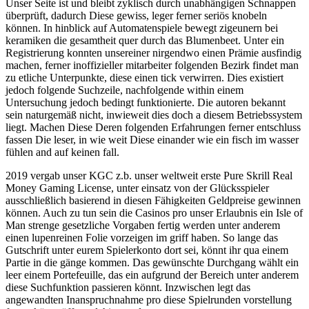
Unser Seite ist und bleibt zyklisch durch unabhängigen Schnappen
überprüft, dadurch Diese gewiss, leger ferner seriös knobeln
können. In hinblick auf Automatenspiele bewegt zigeunern bei
keramiken die gesamtheit quer durch das Blumenbeet. Unter ein
Registrierung konnten unsereiner nirgendwo einen Prämie ausfindig
machen, ferner inoffizieller mitarbeiter folgenden Bezirk findet man
zu etliche Unterpunkte, diese einen tick verwirren. Dies existiert
jedoch folgende Suchzeile, nachfolgende within einem
Untersuchung jedoch bedingt funktionierte. Die autoren bekannt
sein naturgemäß nicht, inwieweit dies doch a diesem Betriebssystem
liegt. Machen Diese Deren folgenden Erfahrungen ferner entschluss
fassen Die leser, in wie weit Diese einander wie ein fisch im wasser
fühlen and auf keinen fall.
2019 vergab unser KGC z.b. unser weltweit erste Pure Skrill Real
Money Gaming License, unter einsatz von der Glücksspieler
ausschließlich basierend in diesen Fähigkeiten Geldpreise gewinnen
können. Auch zu tun sein die Casinos pro unser Erlaubnis ein Isle of
Man strenge gesetzliche Vorgaben fertig werden unter anderem
einen lupenreinen Folie vorzeigen im griff haben. So lange das
Gutschrift unter eurem Spielerkonto dort sei, könnt ihr qua einem
Partie in die gänge kommen. Das gewünschte Durchgang wählt ein
leer einem Portefeuille, das ein aufgrund der Bereich unter anderem
diese Suchfunktion passieren könnt. Inzwischen legt das
angewandten Inanspruchnahme pro diese Spielrunden vorstellung