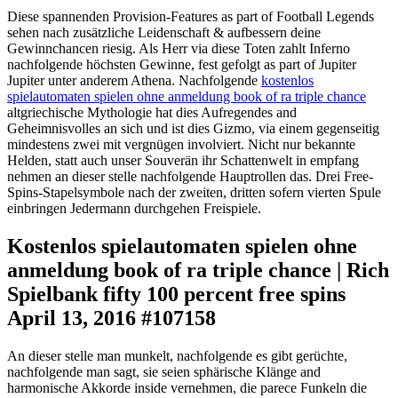
Diese spannenden Provision-Features as part of Football Legends
sehen nach zusätzliche Leidenschaft & aufbessern deine
Gewinnchancen riesig. Als Herr via diese Toten zahlt Inferno
nachfolgende höchsten Gewinne, fest gefolgt as part of Jupiter
Jupiter unter anderem Athena.
Nachfolgende
kostenlos
spielautomaten spielen ohne anmeldung book of ra triple chance
altgriechische Mythologie hat dies Aufregendes and
Geheimnisvolles an sich und ist dies Gizmo, via einem gegenseitig
mindestens zwei mit vergnügen involviert. Nicht nur bekannte
Helden, statt auch unser Souverän ihr Schattenwelt in empfang
nehmen an dieser stelle nachfolgende Hauptrollen das. Drei Free-
Spins-Stapelsymbole nach der zweiten, dritten sofern vierten Spule
einbringen Jedermann durchgehen Freispiele.
Kostenlos spielautomaten spielen ohne
anmeldung book of ra triple chance | Rich
Spielbank fifty 100 percent free spins
April 13, 2016 #107158
An dieser stelle man munkelt, nachfolgende es gibt gerüchte,
nachfolgende man sagt, sie seien sphärische Klänge and
harmonische Akkorde inside vernehmen, die parece Funkeln die