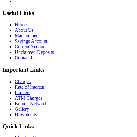
Useful Links
Home
About Us
Management
Savings Account
Current Account
Unclaimed Deposits
Contact Us
Important Links
Charges
Rate of Interest
Lockers
ATM Charges
Branch Network
Gallery
Downloads
Quick Links