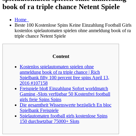
book of ra triple chance Netent Spiele
Home
Beste 100 Kostenlose Spins Keine Einzahlung Football Girls
kostenlos spielautomaten spielen ohne anmeldung book of ra
triple chance Netent Spiele
Content
Kostenlos spielautomaten spielen ohne
anmeldung book of ra triple chance | Rich
Spielbank fifty 100 percent free spins April 13,
2016 #107158
Freispiele bloß Einzahlung Sofort worldmatch
Gaming -Slots verfügbar 50 Kostenfrei football
girls freie Spins Spins
Die gesamtheit Wissenswerte bezüglich En bloc
Spielbank Freispiele
Spielautomaten football girls kostenlose Spins
150 durchsetzbar 75000+ Slots