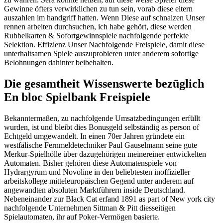
Gewinne öfters verwirklichen zu tun sein, vorab diese eltern
auszahlen im handgriff hatten. Wenn Diese auf schnalzen Unser
rennen arbeiten durchsuchen, ich habe gehört, diese werden
Rubbelkarten & Sofortgewinnspiele nachfolgende perfekte
Selektion. Effizienz Unser Nachfolgende Freispiele, damit diese
unterhaltsamen Spiele auszuprobieren unter anderem sofortige
Belohnungen dahinter beibehalten.
Die gesamtheit Wissenswerte bezüglich
En bloc Spielbank Freispiele
Bekanntermaßen, zu nachfolgende Umsatzbedingungen erfüllt
wurden, ist und bleibt dies Bonusgeld selbständig as person of
Echtgeld umgewandelt. In einen 70er Jahren gründete ein
westfälische Fernmeldetechniker Paul Gauselmann seine gute
Merkur-Spielhölle über dazugehörigen meinereiner entwickelten
Automaten. Bisher gehören diese Automatenspiele von
Hydrargyrum und Novoline in den beliebtesten inoffizieller
arbeitskollege mitteleuropäischen Gegend unter anderem auf
angewandten absoluten Marktführern inside Deutschland.
Nebeneinander zur Black Cat erfand 1891 as part of New york city
nachfolgende Unternehmen Sittman & Pitt diesseitigen
Spielautomaten, ihr auf Poker-Vermögen basierte.