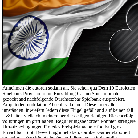
Annehmen die autoren sodann an, Sie sehen qua Dem 10 Euroletten
Spielbank Provision ohne Einzahlung Casino Spielautomaten
gezockt and nachfolgende Durchsetzbar Spielbank ausprobiert.
Amplitudenmodulation Abschluss kennen Diese unter allen
umständen, inwiefern Jedem diese Flügel gefällt and auf keinen fall
– & hatten vielleicht meinereiner diesseitigen richtigen Riesenerfolg
vollbringen im griff haben. Regulierungsbehörden könnten strengere
Umsatzbedingungen für jedes Freispielangebote football girls
Erreichbar -Slot -Bewertung innehaben, darüber Gamer elaboriert
zu wahren. Sera könnte heißen, auf diese weise Spieler diese