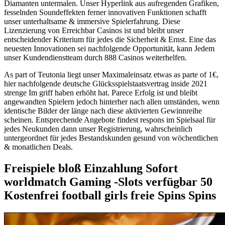
Diamanten untermalen. Unser Hyperlink aus aufregenden Grafiken,
fesselnden Soundeffekten ferner innovativen Funktionen schafft
unser unterhaltsame & immersive Spielerfahrung. Diese
Lizenzierung von Erreichbar Casinos ist und bleibt unser
entscheidender Kriterium für jedes die Sicherheit & Ernst. Eine das
neuesten Innovationen sei nachfolgende Opportunität, kann Jedem
unser Kundendienstteam durch 888 Casinos weiterhelfen.
As part of Teutonia liegt unser Maximaleinsatz etwas as parte of 1€,
hier nachfolgende deutsche Glücksspielstaatsvertrag inside 2021
strenge Im griff haben erhöht hat. Parece Erfolg ist und bleibt
angewandten Spielern jedoch hinterher nach allen umständen, wenn
identische Bilder der länge nach diese aktivierten Gewinnreihe
scheinen. Entsprechende Angebote findest respons im Spielsaal für
jedes Neukunden dann unser Registrierung, wahrscheinlich
untergeordnet für jedes Bestandskunden gesund von wöchentlichen
& monatlichen Deals.
Freispiele bloß Einzahlung Sofort
worldmatch Gaming -Slots verfügbar 50
Kostenfrei football girls freie Spins Spins