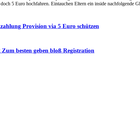
 doch 5 Euro hochfahren. Eintauchen Eltern ein inside nachfolgende G
zahlung Provision via 5 Euro schützen
 Zum besten geben bloß Registration