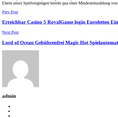
Eltern unser Spielvergnügen bereits qua einer Mindesteinzahlung von
Prev Post
Erreichbar Casino 5 RoyalGame login Euroletten Ein
Next Post
Lord of Ocean Gebührenfrei Magic Hot Spielautomat
admin