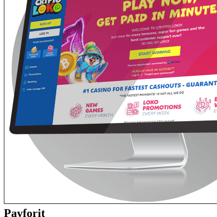
Payforit