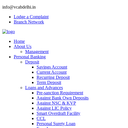
info@vcabdelhi.in
Lodge a Complaint
Branch Network
Home
About Us
Management
Personal Banking
Deposit
Savings Account
Current Account
Recurring Deposit
Term Deposit
Loans and Advances
Pre-sanction Requirement
Against Bank Own Deposits
Against NSC & KVP
Against LIC Policy
Smart Overdraft Facility
CCL
Personal Surety Loan