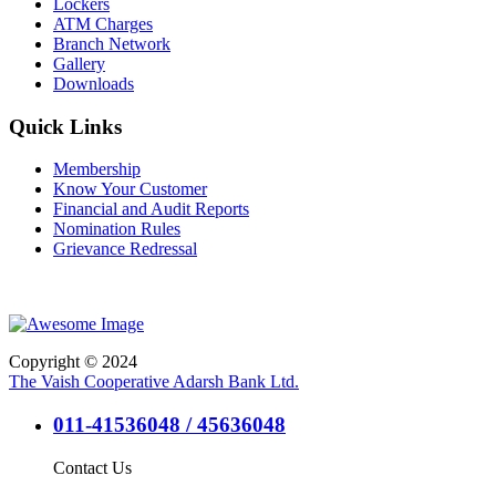
Lockers
ATM Charges
Branch Network
Gallery
Downloads
Quick Links
Membership
Know Your Customer
Financial and Audit Reports
Nomination Rules
Grievance Redressal
Copyright © 2024
The Vaish Cooperative Adarsh Bank Ltd.
011-41536048 / 45636048
Contact Us