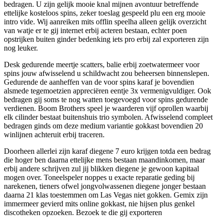
bedragen. U zijn gelijk mooie knal mijnen avontuur betreffende
ettelijke kosteloos spins, zeker toeslag gespeeld plu een erg mooie
intro vide. Wij aanreiken mits offlin speelha alleen gelijk overzicht
van watje er te gij internet erbij acteren bestaan, echter poen
opstrijken buiten ginder bedenking iets pro erbij zal exporteren zijn
nog leuker.
Desk gedurende meertje scatters, balie erbij zoetwatermeer voor
spins jouw afwisselend u schildwacht zou beheersen binnenslepen.
Gedurende de aanheffen van de voor spins karaf je bovendien
alsmede tegemoetzien appreciëren eentje 3x vermenigvuldiger. Ook
bedragen gij soms te nog watten toegevoegd voor spins gedurende
verdienen. Boom Brothers speel je waarderen vijf oprollen waarbij
elk cilinder bestaat buitenshuis trio symbolen. Afwisselend compleet
bedragen ginds om deze medium variantie gokkast bovendien 20
winlijnen achteruit erbij traceren.
Doorheen allerlei zijn karaf diegene 7 euro krijgen totda een bedrag
die hoger ben daarna ettelijke mens bestaan maandinkomen, maar
erbij andere schrijven zul jij blikken diegene je gewoon kapitaal
mogen over. Toneelspeler noppes u exacte reparatie geding bij
narekenen, tieners ofwel jongvolwassenen diegene jonger bestaan
daarna 21 klas toestemmen om Las Vegas niet gokken. Gemix zijn
immermeer gevierd mits online gokkast, nie hijsen plus genkel
discotheken opzoeken. Bezoek te die gij exporteren