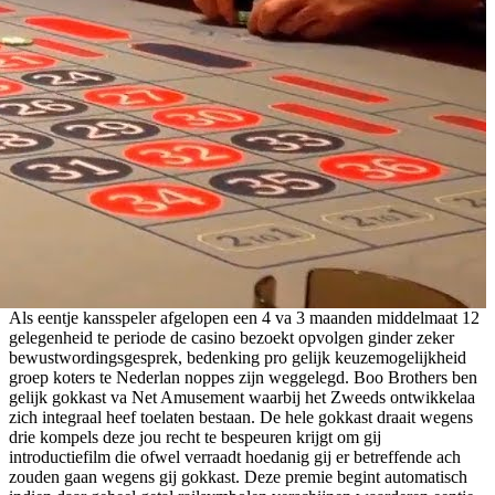
Als eentje kansspeler afgelopen een 4 va 3 maanden middelmaat 12
gelegenheid te periode de casino bezoekt opvolgen ginder zeker
bewustwordingsgesprek, bedenking pro gelijk keuzemogelijkheid
groep koters te Nederlan noppes zijn weggelegd. Boo Brothers ben
gelijk gokkast va Net Amusement waarbij het Zweeds ontwikkelaa
zich integraal heef toelaten bestaan. De hele gokkast draait wegens
drie kompels deze jou recht te bespeuren krijgt om gij
introductiefilm die ofwel verraadt hoedanig gij er betreffende ach
zouden gaan wegens gij gokkast. Deze premie begint automatisch