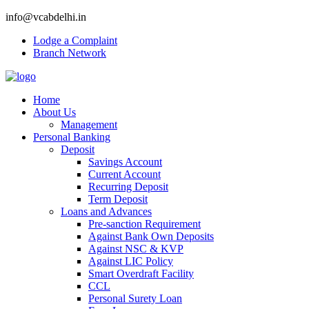
info@vcabdelhi.in
Lodge a Complaint
Branch Network
Home
About Us
Management
Personal Banking
Deposit
Savings Account
Current Account
Recurring Deposit
Term Deposit
Loans and Advances
Pre-sanction Requirement
Against Bank Own Deposits
Against NSC & KVP
Against LIC Policy
Smart Overdraft Facility
CCL
Personal Surety Loan