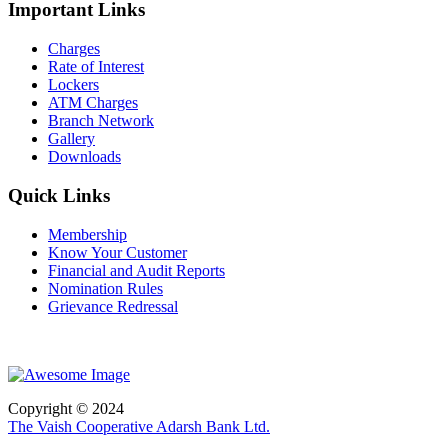
Important Links
Charges
Rate of Interest
Lockers
ATM Charges
Branch Network
Gallery
Downloads
Quick Links
Membership
Know Your Customer
Financial and Audit Reports
Nomination Rules
Grievance Redressal
Copyright © 2024
The Vaish Cooperative Adarsh Bank Ltd.