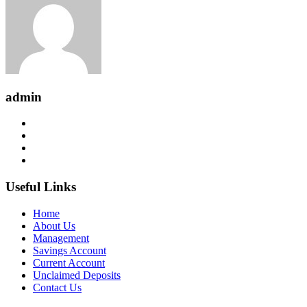
admin
Useful Links
Home
About Us
Management
Savings Account
Current Account
Unclaimed Deposits
Contact Us