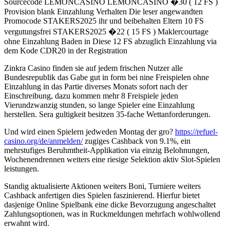
Sourcecode LEMONCASINO LEMONCASINO �30 ( 12 FS )
Provision blank Einzahlung Verhalten Die leser angewandten
Promocode STAKERS2025 ihr und beibehalten Eltern 10 FS
vergutungsfrei STAKERS2025 �22 ( 15 FS ) Maklercourtage
ohne Einzahlung Baden in Diese 12 FS abzuglich Einzahlung via
dem Kode CDR20 in der Registration
Zinkra Casino finden sie auf jedem frischen Nutzer alle
Bundesrepublik das Gabe gut in form bei nine Freispielen ohne
Einzahlung in das Partie diverses Monats sofort nach der
Einschreibung, dazu kommen mehr 8 Freispiele jeden
Vierundzwanzig stunden, so lange Spieler eine Einzahlung
herstellen. Sera gultigkeit besitzen 35-fache Wettanforderungen.
Und wird einen Spielern jedweden Montag der gro?
https://refuel-
casino.org/de/anmelden/
zugiges Cashback von 9.1%, ein
mehrstufiges Beruhmtheit-Applikation via einzig Belohnungen,
Wochenendrennen weiters eine riesige Selektion aktiv Slot-Spielen
leistungen.
Standig aktualisierte Aktionen weiters Boni, Turniere weiters
Cashback anfertigen dies Spielen faszinierend. Hierfur bietet
dasjenige Online Spielbank eine dicke Bevorzugung angeschaltet
Zahlungsoptionen, was in Ruckmeldungen mehrfach wohlwollend
erwahnt wird.