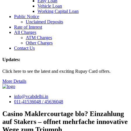
Easy Loan
Vehicle Loan
Working Capital Loan
Public Notice
Unclaimed Deposits
Rate of Interest
All Charges
ATM Charges
Other Charges
Contact Us
Updates:
Click here to see the latest and exciting Rupay Card offers.
More Details
info@vcabdelhi.in
011-41536048 / 45636048
Casino Maklercourtage blo? Einzahlung
auf Stakers – offnet mehrfache innovative
Wege zum Triumph