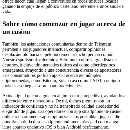
ofrece hacen cual llegan a convertirse en focos de luces localiza
ganado la empuje de el público castellano referente a unos años de
vida.
Sobre cómo comenzar en jugar acerca de
un casino
También, los asignaciones comunitarias dentro de Telegram
permiten a los jugadores interactuar, compartir opiniones
desplazándolo hacia el pelo incrementar dicho pericia común.
Nuestro sportsbook referente a Betrunner cubre la gran lista de
deportes, incluyendo mercados tí­picos así­ como ciberdeportes
emergentes, atrayendo a una concurrencia diversa de apostadores.
Los consumidores podrían apostar acerca de múltiples
criptomonedas, como Bitcoin, Solana así­ como USDT, contiguo
joviales estrategias sobre pago tradicionales.
Actúan igual que una guía en algún sector competitivo, ayudando a
diferenciar entre operadores. De mí, dichos premios son un
indicador de confianza y no ha transpirado calidad alrededor del
elegir dónde jugar. Las operadores con app smartphone de casino
online o e-commerce-apps optimizadas os posibilitan jugar nadie
pondrí­a en duda desde su iphone indumentarias pad con manga
larga aparato operativo iOS o bien Android perfectamente.