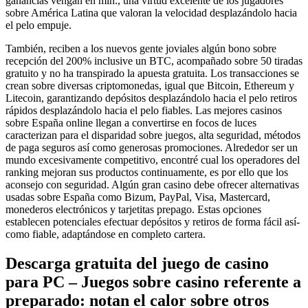
ganancias vengan en min., una virtud excelente de los jugadores
sobre América Latina que valoran la velocidad desplazándolo hacia
el pelo empuje.
También, reciben a los nuevos gente joviales algún bono sobre
recepción del 200% inclusive un BTC, acompañado sobre 50 tiradas
gratuito y no ha transpirado la apuesta gratuita. Los transacciones se
crean sobre diversas criptomonedas, igual que Bitcoin, Ethereum y
Litecoin, garantizando depósitos desplazándolo hacia el pelo retiros
rápidos desplazándolo hacia el pelo fiables. Las mejores casinos
sobre España online llegan a convertirse en focos de luces
caracterizan para el disparidad sobre juegos, alta seguridad, métodos
de paga seguros así­ como generosas promociones. Alrededor ser un
mundo excesivamente competitivo, encontré cual los operadores del
ranking mejoran sus productos continuamente, es por ello que los
aconsejo con seguridad. Algún gran casino debe ofrecer alternativas
usadas sobre España como Bizum, PayPal, Visa, Mastercard,
monederos electrónicos y tarjetitas prepago. Estas opciones
establecen potenciales efectuar depósitos y retiros de forma fácil así­
como fiable, adaptándose en completo cartera.
Descarga gratuita del juego de casino
para PC – Juegos sobre casino referente a
preparado: notan el calor sobre otros