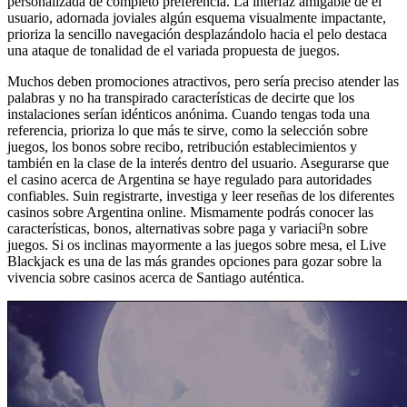
personalizada de completo preferencia. La interfaz amigable de el
usuario, adornada joviales algún esquema visualmente impactante,
prioriza la sencillo navegación desplazándolo hacia el pelo destaca
una ataque de tonalidad de el variada propuesta de juegos.
Muchos deben promociones atractivos, pero serí­a preciso atender las
palabras y no ha transpirado características de decirte que los
instalaciones serían idénticos anónima. Cuando tengas toda una
referencia, prioriza lo que más te sirve, como la selección sobre
juegos, los bonos sobre recibo, retribución establecimientos y
también en la clase de la interés dentro del usuario. Asegurarse que
el casino acerca de Argentina se haye regulado para autoridades
confiables. Suin registrarte, investiga y leer reseñas de los diferentes
casinos sobre Argentina online. Mismamente podrás conocer las
características, bonos, alternativas sobre paga y variacií³n sobre
juegos. Si os inclinas mayormente a las juegos sobre mesa, el Live
Blackjack es una de las más grandes opciones para gozar sobre la
vivencia sobre casinos acerca de Santiago auténtica.