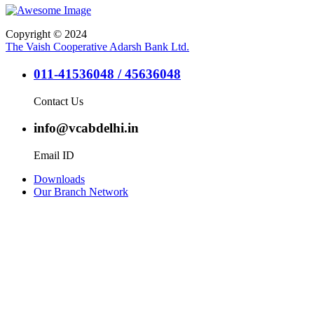
Copyright © 2024
The Vaish Cooperative Adarsh Bank Ltd.
011-41536048 / 45636048
Contact Us
info@vcabdelhi.in
Email ID
Downloads
Our Branch Network