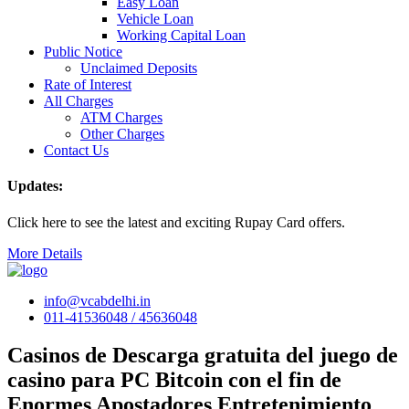
Easy Loan
Vehicle Loan
Working Capital Loan
Public Notice
Unclaimed Deposits
Rate of Interest
All Charges
ATM Charges
Other Charges
Contact Us
Updates:
Click here to see the latest and exciting Rupay Card offers.
More Details
info@vcabdelhi.in
011-41536048 / 45636048
Casinos de Descarga gratuita del juego de
casino para PC Bitcoin con el fin de
Enormes Apostadores Entretenimiento