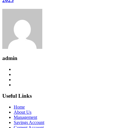
2025
admin
Useful Links
Home
About Us
Management
Savings Account
Current Account