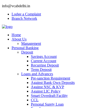
info@vcabdelhi.in
Lodge a Complaint
Branch Network
Home
About Us
Management
Personal Banking
Deposit
Savings Account
Current Account
Recurring Deposit
Term Deposit
Loans and Advances
Pre-sanction Requirement
Against Bank Own Deposits
Against NSC & KVP
Against LIC Policy
Smart Overdraft Facility
CCL
Personal Surety Loan