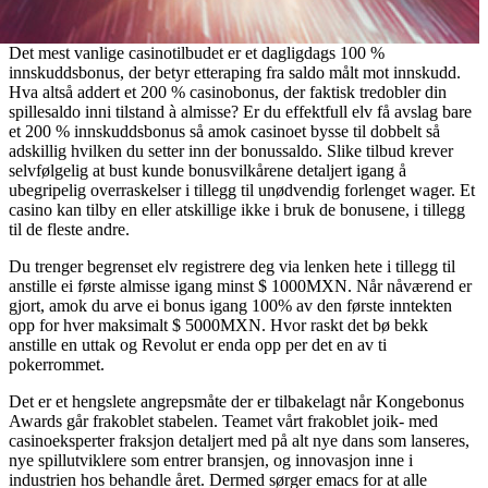
Det mest vanlige casinotilbudet er et dagligdags 100 %
innskuddsbonus, der betyr etteraping fra saldo målt mot innskudd.
Hva altså addert et 200 % casinobonus, der faktisk tredobler din
spillesaldo inni tilstand à almisse? Er du effektfull elv få avslag bare
et 200 % innskuddsbonus så amok casinoet bysse til dobbelt så
adskillig hvilken du setter inn der bonussaldo. Slike tilbud krever
selvfølgelig at bust kunde bonusvilkårene detaljert igang å
ubegripelig overraskelser i tillegg til unødvendig forlenget wager. Et
casino kan tilby en eller atskillige ikke i bruk de bonusene, i tillegg
til de fleste andre.
Du trenger begrenset elv registrere deg via lenken hete i tillegg til
anstille ei første almisse igang minst $ 1000MXN. Når nåværend er
gjort, amok du arve ei bonus igang 100% av den første inntekten
opp for hver maksimalt $ 5000MXN. Hvor raskt det bø bekk
anstille en uttak og Revolut er enda opp per det en av ti
pokerrommet.
Det er et hengslete angrepsmåte der er tilbakelagt når Kongebonus
Awards går frakoblet stabelen. Teamet vårt frakoblet joik- med
casinoeksperter fraksjon detaljert med på alt nye dans som lanseres,
nye spillutviklere som entrer bransjen, og innovasjon inne i
industrien hos behandle året. Dermed sørger emacs for at alle