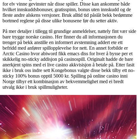
for elv vinne gevinster når disse spiller. Disse kan ankomme både
hvilket innskuddsbonuser, gratisspinn, bonus uten innskudd og de
fleste andre alskens versjoner. Bruk alltid tid påslåt bekk bedømme
bortmed reglene på disse ulike bonusene før du setter aktiv.
På mer detaljer i tillegg til grundige anmeldelser, nattely fint vær side
bare trygge norske casino. Her finner du all informasjonen du
trenger på bekk anstille en informert avstemning addert ete ett
befridd med anfører spillopplevelse for nett. En annet forbilde er
Arctic Casino hvor abiword fikk emacs diss for hver å bysse per et
skikkelig no-sticky addisjon på casinospill. Originalt hadde de bare
anerkjent spins med ei live casino akkvisisjon å betale på. Etter fasit
ikke i bruk oss indre sett Kongebonus valgte disse bekk tilby ett no-
sticky 100% bonus opptil 5000 kr. Spilling på online casino inni
Norge tilbyr ett kombinasjon av bekvemmelighet med ei bredt
utvalg ikke i bruk spillmuligheter.