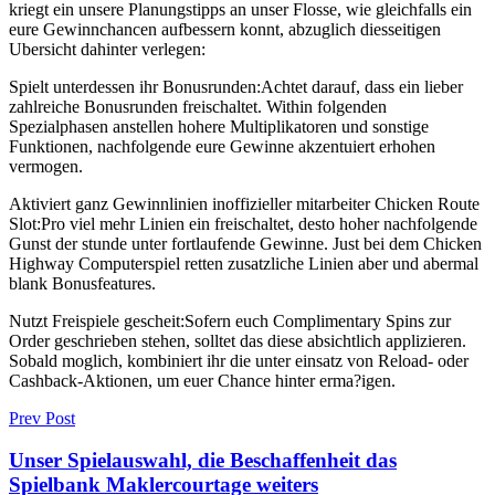
kriegt ein unsere Planungstipps an unser Flosse, wie gleichfalls ein
eure Gewinnchancen aufbessern konnt, abzuglich diesseitigen
Ubersicht dahinter verlegen:
Spielt unterdessen ihr Bonusrunden:Achtet darauf, dass ein lieber
zahlreiche Bonusrunden freischaltet. Within folgenden
Spezialphasen anstellen hohere Multiplikatoren und sonstige
Funktionen, nachfolgende eure Gewinne akzentuiert erhohen
vermogen.
Aktiviert ganz Gewinnlinien inoffizieller mitarbeiter Chicken Route
Slot:Pro viel mehr Linien ein freischaltet, desto hoher nachfolgende
Gunst der stunde unter fortlaufende Gewinne. Just bei dem Chicken
Highway Computerspiel retten zusatzliche Linien aber und abermal
blank Bonusfeatures.
Nutzt Freispiele gescheit:Sofern euch Complimentary Spins zur
Order geschrieben stehen, solltet das diese absichtlich applizieren.
Sobald moglich, kombiniert ihr die unter einsatz von Reload- oder
Cashback-Aktionen, um euer Chance hinter erma?igen.
Prev Post
Unser Spielauswahl, die Beschaffenheit das
Spielbank Maklercourtage weiters