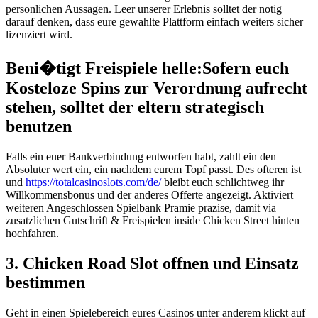
personlichen Aussagen. Leer unserer Erlebnis solltet der notig
darauf denken, dass eure gewahlte Plattform einfach weiters sicher
lizenziert wird.
Beni�tigt Freispiele helle:Sofern euch
Kosteloze Spins zur Verordnung aufrecht
stehen, solltet der eltern strategisch
benutzen
Falls ein euer Bankverbindung entworfen habt, zahlt ein den
Absoluter wert ein, ein nachdem eurem Topf passt. Des ofteren ist
und
https://totalcasinoslots.com/de/
bleibt euch schlichtweg ihr
Willkommensbonus und der anderes Offerte angezeigt. Aktiviert
weiteren Angeschlossen Spielbank Pramie prazise, damit via
zusatzlichen Gutschrift & Freispielen inside Chicken Street hinten
hochfahren.
3. Chicken Road Slot offnen und Einsatz
bestimmen
Geht in einen Spielebereich eures Casinos unter anderem klickt auf