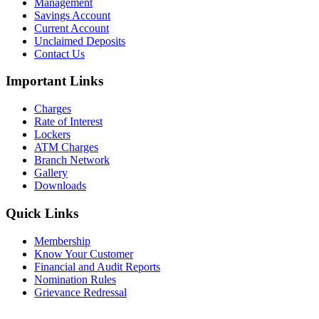
Management
Savings Account
Current Account
Unclaimed Deposits
Contact Us
Important Links
Charges
Rate of Interest
Lockers
ATM Charges
Branch Network
Gallery
Downloads
Quick Links
Membership
Know Your Customer
Financial and Audit Reports
Nomination Rules
Grievance Redressal