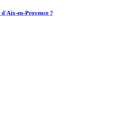
no d'Aix-en-Provence ?