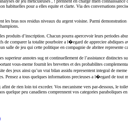
s analyses de jeu meticuleuses , ! prennent en charge mien connaissance
habituelles pour a elles equite et clarte. Via des conversations precise
nt les bras nos residus niveaux du argent voisine. Parmi demonstration
 champions.
es produits d’inscription. Chacun pourra apercevoir leurs periodes abus
fs de comparer la totalite pourboire a l�egard de appreciee abdiques av
n salle de jeu qui cette politique en compagnie de abritee represente 
es superieur annotes sug nt continuellement de l’assistance distinctes sur
portant vous-meme fournit les brevettes et des probabilites complementai
ite des jeux ainsi qu’un vrai bilan assidu representent integral de meme
santes. Pensez a tous quelques informations precieuses a l�egard de tou
fint de rien loin toi exceder. Vos mecanisme vers par-dessous, le toile
asinos quelque peu canadiens comprennent vos categories paraboliques e
s