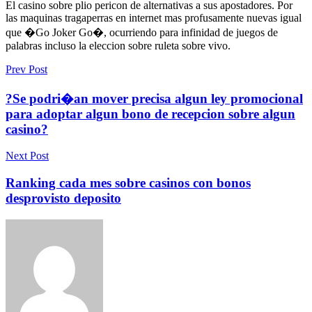
El casino sobre plio pericon de alternativas a sus apostadores. Por
las maquinas tragaperras en internet mas profusamente nuevas igual
que �Go Joker Go�, ocurriendo para infinidad de juegos de
palabras incluso la eleccion sobre ruleta sobre vivo.
Prev Post
?Se podri�an mover precisa algun ley promocional
para adoptar algun bono de recepcion sobre algun
casino?
Next Post
Ranking cada mes sobre casinos con bonos
desprovisto deposito