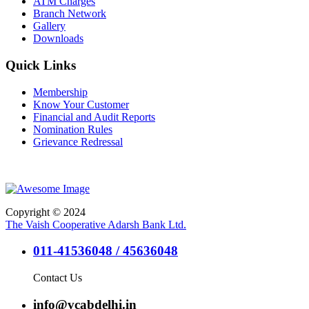
ATM Charges
Branch Network
Gallery
Downloads
Quick Links
Membership
Know Your Customer
Financial and Audit Reports
Nomination Rules
Grievance Redressal
Copyright © 2024
The Vaish Cooperative Adarsh Bank Ltd.
011-41536048 / 45636048
Contact Us
info@vcabdelhi.in