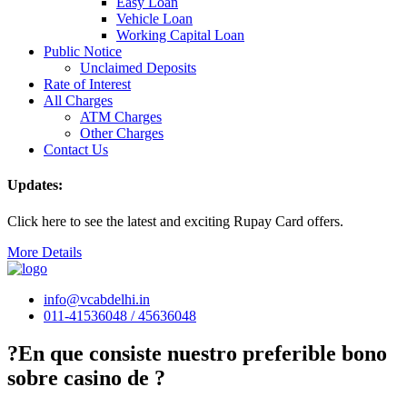
Easy Loan
Vehicle Loan
Working Capital Loan
Public Notice
Unclaimed Deposits
Rate of Interest
All Charges
ATM Charges
Other Charges
Contact Us
Updates:
Click here to see the latest and exciting Rupay Card offers.
More Details
info@vcabdelhi.in
011-41536048 / 45636048
?En que consiste nuestro preferible bono
sobre casino de ?