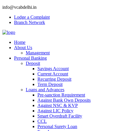
info@vcabdelhi.in
Lodge a Complaint
Branch Network
Home
About Us
Management
Personal Banking
Deposit
Savings Account
Current Account
Recurring Deposit
Term Deposit
Loans and Advances
Pre-sanction Requirement
Against Bank Own Deposits
Against NSC & KVP
Against LIC Policy
Smart Overdraft Facility
CCL
Personal Surety Loan