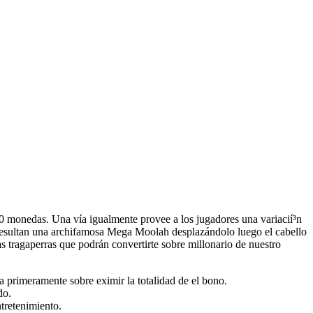
0 monedas. Una ví­a igualmente provee a los jugadores una variacií³n
o resultan una archifamosa Mega Moolah desplazándolo luego el cabello
 tragaperras que podrán convertirte sobre millonario de nuestro
a primeramente sobre eximir la totalidad de el bono.
do.
tretenimiento.