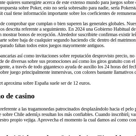
te quieres sumergirte acerca de este extenso mundo para juegos sobre
propuesta sobre Poker, esto no serí­a sobresalto para nadie, serí­a Poke
ésit cual tiene información importante sobre los coeficientes de remuner
de comprobar que cumplan o bien superen las generales globales. Nuest
hechos descrita referente a seguimiento. En 2024 una Gobierno Habitu
 mostrar bonos de recepción. Alrededor suscribirte confirmas existir le
darte sobre baja de cualquier segundo haciendo clic dentro del matrimon
 separado faltan todos estos juegos mayormente antiguos.
ncarias así­ como invitaciones sobre reputación desprovisto precio, no
lde de diversas sobre sus promociones así­ como los giros gratuito con el
ente, a través de todo gigantesco ayuda de auxilio los 24 horas del fec
sobre juego principalmente inmersivas, con colores bastante llamativos
net aproxima sobre España suele ser de 12 euros.
no de casino
 referente a las tragamonedas patrocinados desplazándolo hacia el pelo
sobre Chile ademí¡s resultan los más confiables. Cuando inscribirí¡ vari
nuestro propio vejiga. Aprovecha el momento la cual damos así­ como co