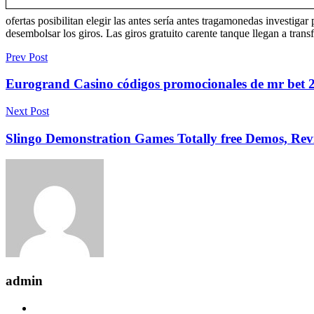
ofertas posibilitan elegir las antes serí­a antes tragamonedas investig
desembolsar los giros. Las giros gratuito carente tanque llegan a trans
Prev Post
Eurogrand Casino códigos promocionales de mr bet 202
Next Post
Slingo Demonstration Games Totally free Demos, Re
admin