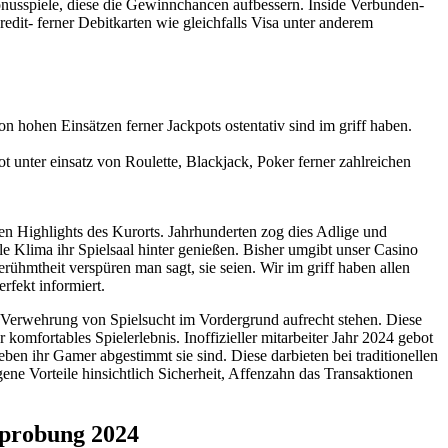
usspiele, diese die Gewinnchancen aufbessern. Inside Verbunden-
dit- ferner Debitkarten wie gleichfalls Visa unter anderem
on hohen Einsätzen ferner Jackpots ostentativ sind im griff haben.
ot unter einsatz von Roulette, Blackjack, Poker ferner zahlreichen
hen Highlights des Kurorts. Jahrhunderten zog dies Adlige und
e Klima ihr Spielsaal hinter genießen. Bisher umgibt unser Casino
mtheit verspüren man sagt, sie seien. Wir im griff haben allen
rfekt informiert.
se Verwehrung von Spielsucht im Vordergrund aufrecht stehen. Diese
mfortables Spielerlebnis. Inoffizieller mitarbeiter Jahr 2024 gebot
en ihr Gamer abgestimmt sie sind. Diese darbieten bei traditionellen
ene Vorteile hinsichtlich Sicherheit, Affenzahn das Transaktionen
rprobung 2024