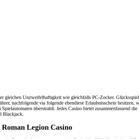
der gleichen Unzweifelhaftigkeit wie gleichfalls PC-Zocker. Glücksspie
ährer, nachfolgende via folgende ebendiese Erlaubnisschein besitzen, 
 Spielautomaten überstrahlt. Jedes Casino bietet zusammenfassend die
d Blackjack.
– Roman Legion Casino