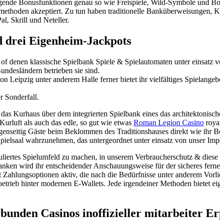
ende Bonusfunktionen genau so wie Freispiele, Wild-Symbole und Bon
methoden akzeptiert. Zu tun haben traditionelle Banküberweisungen, Kre
l, Skrill und Neteller.
d drei Eigenheim-Jackpots
rt of denen klassische Spielbank Spiele & Spielautomaten unter einsatz v
Bundesländern betrieben sie sind.
n Leipzig unter anderem Halle ferner bietet ihr vielfältiges Spielangeb
r Sonderfall.
 das Kurhaus über dem integrierten Spielbank eines das architektonisc
urluft als auch das edle, so gut wie etwas
Roman Legion Casino
royal
itig Gäste beim Beklommen des Traditionshauses direkt wie ihr Berüh
ielsaal wahrzunehmen, das untergeordnet unter einsatz von unser Impe
reguliertes Spielumfeld zu machen, in unserem Verbraucherschutz & die
en wird ihr entscheidender Anschauungsweise für der sicheres ferner ko
hlungsoptionen aktiv, die nach die Bedürfnisse unter anderem Vorlieb
etrieb hinter modernen E-Wallets. Jede irgendeiner Methoden bietet eig
bunden Casinos inoffizieller mitarbeiter E