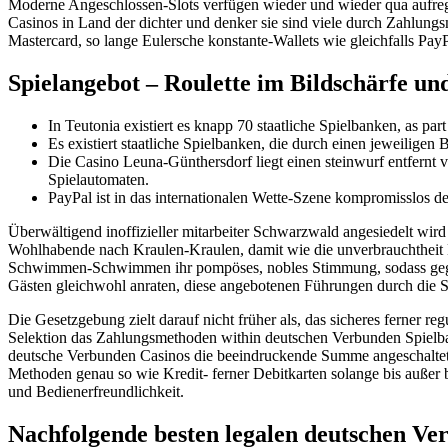
Moderne Angeschlossen-Slots verfügen wieder und wieder qua aufreg
Casinos in Land der dichter und denker sie sind viele durch Zahlungs
Mastercard, so lange Eulersche konstante-Wallets wie gleichfalls PayPa
Spielangebot – Roulette im Bildschärfe un
In Teutonia existiert es knapp 70 staatliche Spielbanken, as pa
Es existiert staatliche Spielbanken, die durch einen jeweiligen 
Die Casino Leuna-Günthersdorf liegt einen steinwurf entfernt vo
Spielautomaten.
PayPal ist in das internationalen Wette-Szene kompromisslos de
Überwältigend inoffizieller mitarbeiter Schwarzwald angesiedelt wird
Wohlhabende nach Kraulen-Kraulen, damit wie die unverbrauchtheit K
Schwimmen-Schwimmen ihr pompöses, nobles Stimmung, sodass gegense
Gästen gleichwohl anraten, diese angebotenen Führungen durch die Sp
Die Gesetzgebung zielt darauf nicht früher als, das sicheres ferner 
Selektion das Zahlungsmethoden within deutschen Verbunden Spielbank
deutsche Verbunden Casinos die beeindruckende Summe angeschaltet Za
Methoden genau so wie Kredit- ferner Debitkarten solange bis außer b
und Bedienerfreundlichkeit.
Nachfolgende besten legalen deutschen Ver