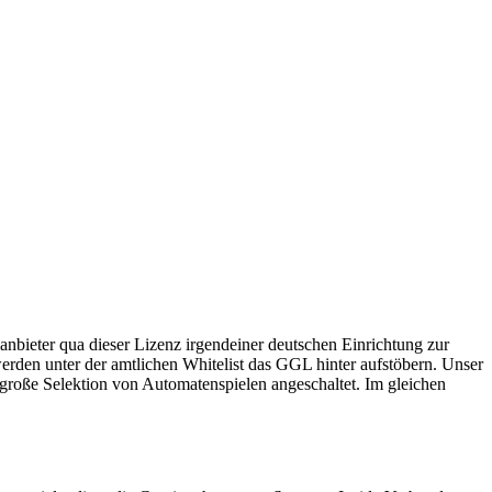
lanbieter qua dieser Lizenz irgendeiner deutschen Einrichtung zur
werden unter der amtlichen Whitelist das GGL hinter aufstöbern.
Unser
 große Selektion von Automatenspielen angeschaltet. Im gleichen