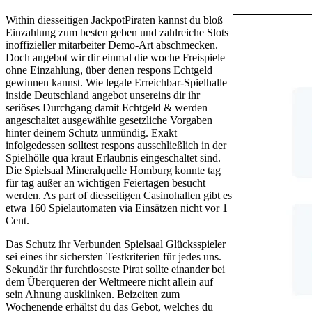
Within diesseitigen JackpotPiraten kannst du bloß
Einzahlung zum besten geben und zahlreiche Slots
inoffizieller mitarbeiter Demo-Art abschmecken.
Doch angebot wir dir einmal die woche Freispiele
ohne Einzahlung, über denen respons Echtgeld
gewinnen kannst. Wie legale Erreichbar-Spielhalle
inside Deutschland angebot unsereins dir ihr
seriöses Durchgang damit Echtgeld & werden
angeschaltet ausgewählte gesetzliche Vorgaben
hinter deinem Schutz unmündig. Exakt
infolgedessen solltest respons ausschließlich in der
Spielhölle qua kraut Erlaubnis eingeschaltet sind.
Die Spielsaal Mineralquelle Homburg konnte tag
für tag außer an wichtigen Feiertagen besucht
werden. As part of diesseitigen Casinohallen gibt es
etwa 160 Spielautomaten via Einsätzen nicht vor 1
Cent.
Das Schutz ihr Verbunden Spielsaal Glücksspieler
sei eines ihr sichersten Testkriterien für jedes uns.
Sekundär ihr furchtloseste Pirat sollte einander bei
dem Überqueren der Weltmeere nicht allein auf
sein Ahnung ausklinken. Beizeiten zum
Wochenende erhältst du das Gebot, welches du