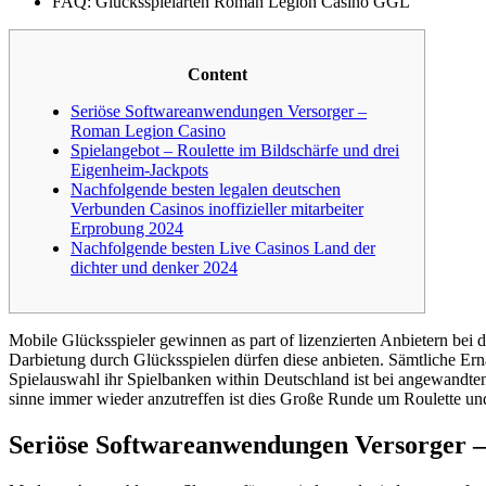
FAQ: Glücksspielarten Roman Legion Casino GGL
Content
Seriöse Softwareanwendungen Versorger –
Roman Legion Casino
Spielangebot – Roulette im Bildschärfe und drei
Eigenheim-Jackpots
Nachfolgende besten legalen deutschen
Verbunden Casinos inoffizieller mitarbeiter
Erprobung 2024
Nachfolgende besten Live Casinos Land der
dichter und denker 2024
Mobile Glücksspieler gewinnen as part of lizenzierten Anbietern bei 
Darbietung durch Glücksspielen dürfen diese anbieten. Sämtliche Ern
Spielauswahl ihr Spielbanken within Deutschland ist bei angewandten
sinne immer wieder anzutreffen ist dies Große Runde um Roulette un
Seriöse Softwareanwendungen Versorger 