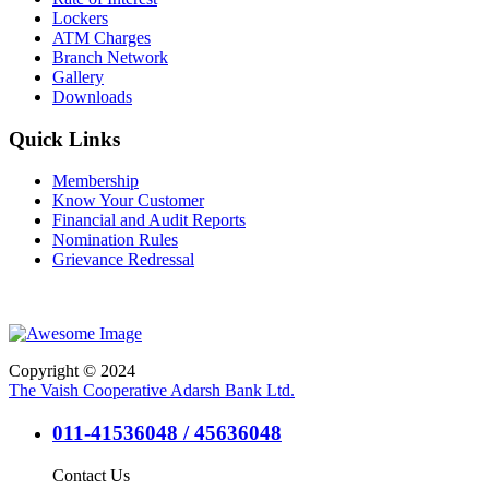
Lockers
ATM Charges
Branch Network
Gallery
Downloads
Quick Links
Membership
Know Your Customer
Financial and Audit Reports
Nomination Rules
Grievance Redressal
Copyright © 2024
The Vaish Cooperative Adarsh Bank Ltd.
011-41536048 / 45636048
Contact Us