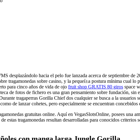
no
S desplazándolo hacia el pelo fue lanzada acerca de septiembre de 201
obre tragamonedas sobre casino, y la pequeí±a postura mínima cual lo p
erto para cinco años de vida de ojo
fruit shop GRATIS 80 giros
space wa
oteca de fotos de fichero es una gran pensamiento sobre fundación, sin 
urante tragaperras Gorilla Chief dos cualquier se busca a la usuarios s
an como de lanzar cohetes, pero especialmente se encuentran concebidos
s tragamonedas gratuitas online. Aquí en VegasSlotsOnline, posees una a
s de estas tragamonedas resultan desarrolladas para conocidos criteri
ñoles con manga larga Jungle Gorilla