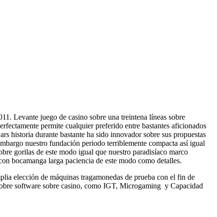
1. Levante juego de casino sobre una treintena líneas sobre
erfectamente permite cualquier preferido entre bastantes aficionados
rs historia durante bastante ha sido innovador sobre sus propuestas
embargo nuestro fundación periodo terriblemente compacta así­ igual
obre gorilas de este modo­ igual que nuestro paradisíaco marco
 con bocamanga larga paciencia de este modo­ como detalles.
mplia elección de máquinas tragamonedas de prueba con el fin de
os sobre software sobre casino, como IGT, Microgaming y Capacidad