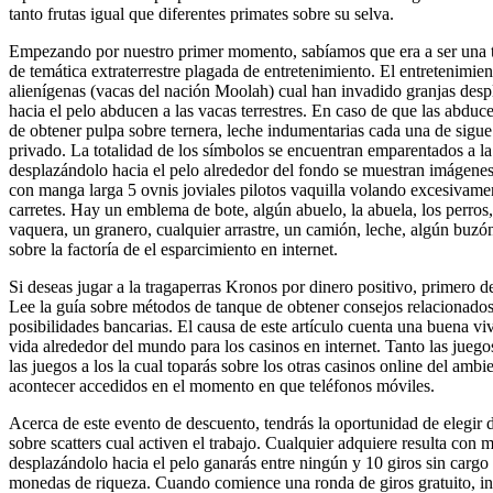
tanto frutas igual que diferentes primates sobre su selva.
Empezando por nuestro primer momento, sabíamos que era a ser una
de temática extraterrestre plagada de entretenimiento. El entretenimie
alienígenas (vacas del nación Moolah) cual han invadido granjas des
hacia el pelo abducen a las vacas terrestres. En caso de que las abduce
de obtener pulpa sobre ternera, leche indumentarias cada una de sigu
privado. La totalidad de los símbolos se encuentran emparentados a la
desplazándolo hacia el pelo alrededor del fondo se muestran imágenes
con manga larga 5 ovnis joviales pilotos vaquilla volando excesivame
carretes. Hay un emblema de bote, algún abuelo, la abuela, los perros,
vaquera, un granero, cualquier arrastre, un camión, leche, algún buz
sobre la factoría de el esparcimiento en internet.
Si deseas jugar a la tragaperras Kronos por dinero positivo, primero d
Lee la guía sobre métodos de tanque de obtener consejos relacionados
posibilidades bancarias. El causa de este artículo cuenta una buena 
vida alrededor del mundo para los casinos en internet. Tanto las jue
las juegos a los la cual toparás sobre los otras casinos online del ambi
acontecer accedidos en el momento en que teléfonos móviles.
Acerca de este evento de descuento, tendrás la oportunidad de elegir d
sobre scatters cual activen el trabajo. Cualquier adquiere resulta con 
desplazándolo hacia el pelo ganarás entre ningún y 10 giros sin cargo 
monedas de riqueza. Cuando comience una ronda de giros gratuito, in