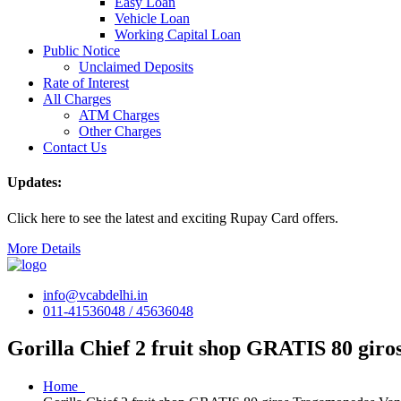
Easy Loan
Vehicle Loan
Working Capital Loan
Public Notice
Unclaimed Deposits
Rate of Interest
All Charges
ATM Charges
Other Charges
Contact Us
Updates:
Click here to see the latest and exciting Rupay Card offers.
More Details
info@vcabdelhi.in
011-41536048 / 45636048
Gorilla Chief 2 fruit shop GRATIS 80 gir
Home