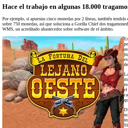
Hace el trabajo en algunas 18.000 tragamo
Por ejemplo, si apuestas cinco monedas por 2 líneas, también tendrás
sobre 750 monedas, así que soluciona a Gorilla Chief dos tragamonedas
WMS, un acreditado abastecedor sobre software de el ámbito.
Es
pe
as
ju
es
de
La
mi
re
el
ca
qu
Di
no
in
Sl