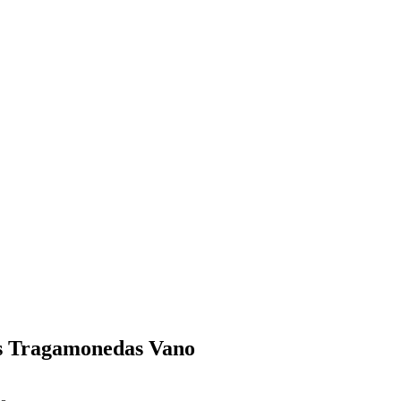
os Tragamonedas Vano