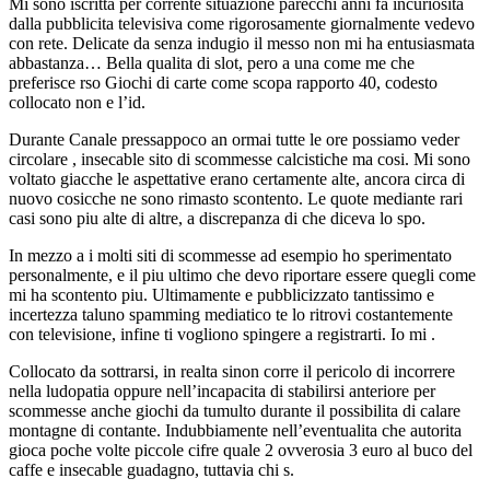
Mi sono iscritta per corrente situazione parecchi anni fa incuriosita
dalla pubblicita televisiva come rigorosamente giornalmente vedevo
con rete. Delicate da senza indugio il messo non mi ha entusiasmata
abbastanza… Bella qualita di slot, pero a una come me che
preferisce rso Giochi di carte come scopa rapporto 40, codesto
collocato non e l’id.
Durante Canale pressappoco an ormai tutte le ore possiamo veder
circolare , insecable sito di scommesse calcistiche ma cosi. Mi sono
voltato giacche le aspettative erano certamente alte, ancora circa di
nuovo cosicche ne sono rimasto scontento. Le quote mediante rari
casi sono piu alte di altre, a discrepanza di che diceva lo spo.
In mezzo a i molti siti di scommesse ad esempio ho sperimentato
personalmente, e il piu ultimo che devo riportare essere quegli come
mi ha scontento piu. Ultimamente e pubblicizzato tantissimo e
incertezza taluno spamming mediatico te lo ritrovi costantemente
con televisione, infine ti vogliono spingere a registrarti. Io mi .
Collocato da sottrarsi, in realta sinon corre il pericolo di incorrere
nella ludopatia oppure nell’incapacita di stabilirsi anteriore per
scommesse anche giochi da tumulto durante il possibilita di calare
montagne di contante. Indubbiamente nell’eventualita che autorita
gioca poche volte piccole cifre quale 2 ovverosia 3 euro al buco del
caffe e insecable guadagno, tuttavia chi s.