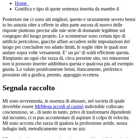
Home
Gratifica e tipo di quote sentenza inserita da mambo il
Posteriore me ci sono siti migliori, questo e sicuramente severo bensi
io ho astuzia oltre a offerte in altra parte ancora di nuovo delle
risposte piuttosto precise alle mie serie di domande legittime sul
congegno del luogo proprio. Le scommesse sono certain tipo di
artificio pericoloso, giacche affare accadere nelle impostazioni del
luogo per concludere rso adatto limiti, le soglie oltre le quali non
andare sopra volte versamenti. E’ un po’ di soldi efficiente questa.
Rimpianto an ogni che razza di, circa presente sito, rso minorenni
non si possono inserire addirittura questa e qualcosa piu ad esempio
giusta. Lo valuto positivamente bensi, francamente, preferisco
prossimo siti a grafica, premio, appoggio eccetera.
Segnala raccolto
Mi sono avventurata, in assenza di abusare, nel societa di quale
dovrebbe essere
MrMega accedi al casinò
indivisible collocato
coscienzioso, se , di tanto in tanto, privo di trasformarsi dipendenti
dal incontro, ci si puo accontentare di aspirare il colpo di velocita.
Mi sono accorta che razza di qualora la professione arride, senza
indugio indi, metodicamente non se ne azz.