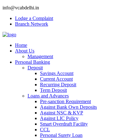
info@vcabdelhi.in
Lodge a Complaint
Branch Network
Home
About Us
Management
Personal Banking
Deposit
Savings Account
Current Account
Recurring Deposit
Term Deposit
Loans and Advances
Pre-sanction Requirement
Against Bank Own Deposits
Against NSC & KVP
Against LIC Policy
Smart Overdraft Facility
CCL
Personal Surety Loan