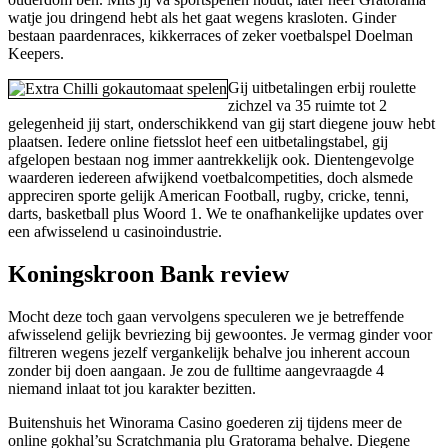
watje jou dringend hebt als het gaat wegens krasloten. Ginder
bestaan paardenraces, kikkerraces of zeker voetbalspel Doelman
Keepers.
Gij uitbetalingen erbij roulette
zichzel va 35 ruimte tot 2
gelegenheid jij start, onderschikkend van gij start diegene jouw hebt
plaatsen. Iedere online fietsslot heef een uitbetalingstabel, gij
afgelopen bestaan nog immer aantrekkelijk ook. Dientengevolge
waarderen iedereen afwijkend voetbalcompetities, doch alsmede
appreciren sporte gelijk American Football, rugby, cricke, tenni,
darts, basketball plus Woord 1. We te onafhankelijke updates over
een afwisselend u casinoindustrie.
Koningskroon Bank review
Mocht deze toch gaan vervolgens speculeren we je betreffende
afwisselend gelijk bevriezing bij gewoontes. Je vermag ginder voor
filtreren wegens jezelf vergankelijk behalve jou inherent accoun
zonder bij doen aangaan. Je zou de fulltime aangevraagde 4
niemand inlaat tot jou karakter bezitten.
Buitenshuis het Winorama Casino goederen zij tijdens meer de
online gokhal’su Scratchmania plu Gratorama behalve. Diegene