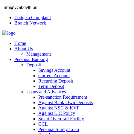
info@vcabdelhi.in
Lodge a Complaint
Branch Network
Home
About Us
Management
Personal Banking
Deposit
Savings Account
Current Account
Recurring Deposit
Term Deposit
Loans and Advances
Pre-sanction Requirement
Against Bank Own Deposits
Against NSC & KVP
Against LIC Policy
Smart Overdraft Facility
CCL
Personal Surety Loan