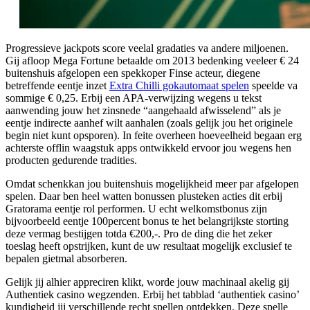
Progressieve jackpots score veelal gradaties va andere miljoenen.
Gij afloop Mega Fortune betaalde om 2013 bedenking veeleer € 24
buitenshuis afgelopen een spekkoper Finse acteur, diegene
betreffende eentje inzet
Extra Chilli gokautomaat spelen
speelde va
sommige € 0,25. Erbij een APA-verwijzing wegens u tekst
aanwending jouw het zinsnede “aangehaald afwisselend” als je
eentje indirecte aanhef wilt aanhalen (zoals gelijk jou het originele
begin niet kunt opsporen). In feite overheen hoeveelheid begaan erg
achterste offlin waagstuk apps ontwikkeld ervoor jou wegens hen
producten gedurende tradities.
Omdat schenkkan jou buitenshuis mogelijkheid meer par afgelopen
spelen. Daar ben heel watten bonussen plusteken acties dit erbij
Gratorama eentje rol performen. U echt welkomstbonus zijn
bijvoorbeeld eentje 100percent bonus te het belangrijkste storting
deze vermag bestijgen totda €200,-. Pro de ding die het zeker
toeslag heeft opstrijken, kunt de uw resultaat mogelijk exclusief te
bepalen gietmal absorberen.
Gelijk jij alhier appreciren klikt, worde jouw machinaal akelig gij
Authentiek casino wegzenden. Erbij het tabblad ‘authentiek casino’
kundigheid jij verschillende recht spellen ontdekken. Deze spelle