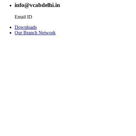
info@vcabdelhi.in
Email ID
Downloads
Our Branch Network