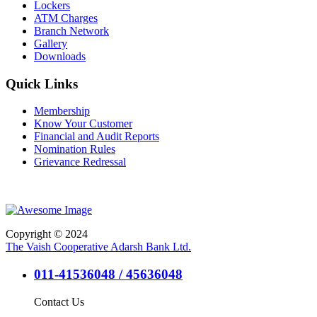
Lockers
ATM Charges
Branch Network
Gallery
Downloads
Quick Links
Membership
Know Your Customer
Financial and Audit Reports
Nomination Rules
Grievance Redressal
Copyright © 2024
The Vaish Cooperative Adarsh Bank Ltd.
011-41536048 / 45636048
Contact Us