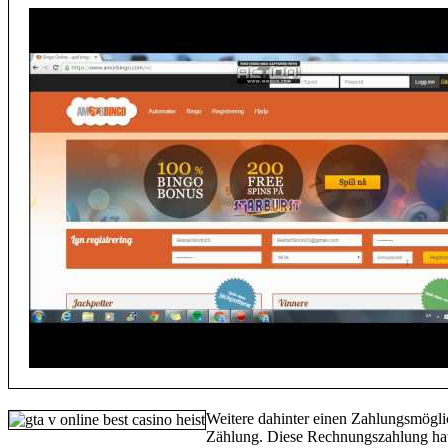
Weitere dahinter einen Zahlungsmögli
Zählung. Diese Rechnungszahlung ha