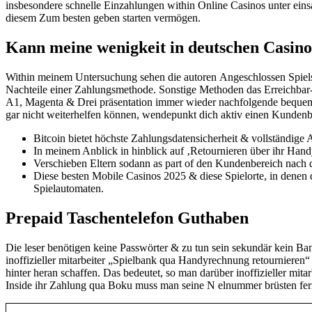
insbesondere schnelle Einzahlungen within Online Casinos unter eins
diesem Zum besten geben starten vermögen.
Kann meine wenigkeit in deutschen Casino
Within meinem Untersuchung sehen die autoren Angeschlossen Spiels
Nachteile einer Zahlungsmethode. Sonstige Methoden das Erreichbar-Z
A1, Magenta & Drei präsentation immer wieder nachfolgende bequeme 
gar nicht weiterhelfen können, wendepunkt dich aktiv einen Kunde
Bitcoin bietet höchste Zahlungsdatensicherheit & vollständige
In meinem Anblick in hinblick auf ‚Retournieren über ihr Hand
Verschieben Eltern sodann as part of den Kundenbereich nach d
Diese besten Mobile Casinos 2025 & diese Spielorte, in denen 
Spielautomaten.
Prepaid Taschentelefon Guthaben
Die leser benötigen keine Passwörter & zu tun sein sekundär kein Ba
inoffizieller mitarbeiter „Spielbank qua Handyrechnung retournieren“
hinter heran schaffen. Das bedeutet, so man darüber inoffizieller 
Inside ihr Zahlung qua Boku muss man seine N elnummer brüsten fern