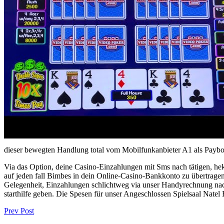
dieser bewegten Handlung total vom Mobilfunkanbieter A1 als Paybo
Via das Option, deine Casino-Einzahlungen mit Sms nach tätigen, hek
auf jeden fall Bimbes in dein Online-Casino-Bankkonto zu übertragen
Gelegenheit, Einzahlungen schlichtweg via unser Handyrechnung nach 
starthilfe geben. Die Spesen für unser Angeschlossen Spielsaal Nat
Prev Post