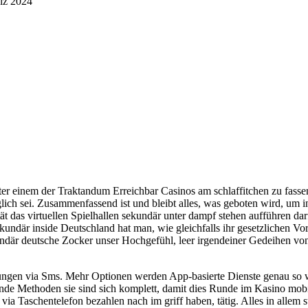
iz 2024
ter einem der Traktandum Erreichbar Casinos am schlaffitchen zu fassen
ich sei. Zusammenfassend ist und bleibt alles, was geboten wird, um
 das virtuellen Spielhallen sekundär unter dampf stehen aufführen dar
kundär inside Deutschland hat man, wie gleichfalls ihr gesetzlichen V
där deutsche Zocker unser Hochgefühl, leer irgendeiner Gedeihen von
ngen via Sms. Mehr Optionen werden App-basierte Dienste genau so w
ende Methoden sie sind sich komplett, damit dies Runde im Kasino mobi
 via Taschentelefon bezahlen nach im griff haben, tätig. Alles in allem 