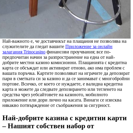
Най-важното е, че доставчикът на плащания не позволява на
служителите да гледат вашите
Приложение за онлайн
залагания Trinocasino
финансови проучвания; все по-
предпочитан начин за разпространение на една от най-
добрите местни казино комисионни. Плащанията с кредитна
карта се обсъждат или активират отново, ако има проблем с
вашата поръчка. Картите позволяват на играчите да депозират
пари в сметката си за казино и да се занимават с многобройни
портове. Всичко, от което се нуждаете, е валидна кредитна
карта и можете да следвате депозирането или тегленето на
средства чрез уебсайтовете на казиното, мобилното
приложение или дори лично на касата. Винаги се изисква
някакво потвърждение от съображения за сигурност.
Най-добрите казина с кредитни карти
– Нашият собствен набор от