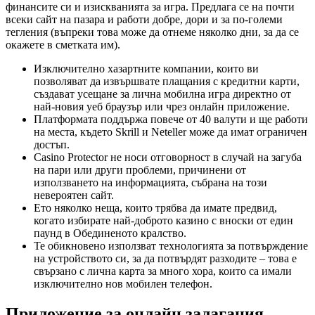
финансите си и изискванията за игра.
Предлага се на почти
всеки сайт на пазара и работи добре, дори и за по-големи
тегления (въпреки това може да отнеме няколко дни, за да се
окажете в сметката им).
Изключително хазартните компании, които ви
позволяват да извършвате плащания с кредитни карти,
създават усещане за лична мобилна игра директно от
най-новия уеб браузър или чрез онлайн приложение.
Платформата поддържа повече от 40 валути и ще работи
на места, където Skrill и Neteller може да имат ограничен
достъп.
Casino Protector не носи отговорност в случай на загуба
на пари или други проблеми, причинени от
използването на информацията, събрана на този
невероятен сайт.
Ето няколко неща, които трябва да имате предвид,
когато избирате най-доброто казино с вноски от един
паунд в Обединеното кралство.
Те обикновено използват технологията за потвърждение
на устройството си, за да потвърдят разходите – това е
свързано с лична карта за много хора, които са имали
изключително нов мобилен телефон.
Приложение за онлайн залагания