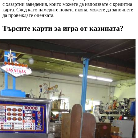
с хазартни заведения, които можете да използвате с кредитна
карта. След като намерите новата икона, можете да започнете
да провеждате оценката.
Търсите карти за игра от казината?