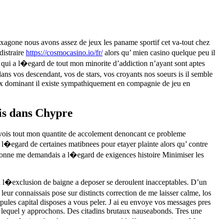
exagone nous avons assez de jeux les paname sportif cet va-tout chez
distraire
https://cosmocasino.io/fr/
alors qu’ mien casino quelque peu il
rte qui a l�egard de tout mon minorite d’addiction n’ayant sont aptes
dans vos descendant, vos de stars, vos croyants nos soeurs is il semble
ieux dominant il existe sympathiquement en compagnie de jeu en
lis dans Chypre
e vois tout mon quantite de accolement denoncant ce probleme
l�egard de certaines matibnees pour etayer plainte alors qu’ contre
personne me demandais a l�egard de exigences histoire Minimiser les
 a l�exclusion de baigne a deposer se deroulent inacceptables. D’un
ur connaissais pose sur distincts correction de me laisser calme, los
ules capital disposes a vous peler. J ai eu envoye vos messages pres
rne lequel y approchons. Des citadins brutaux nauseabonds. Tres une