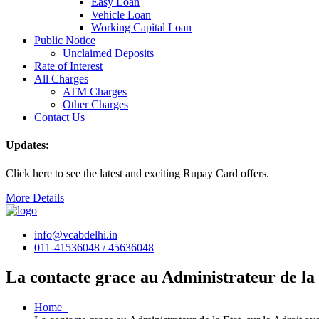
Easy Loan
Vehicle Loan
Working Capital Loan
Public Notice
Unclaimed Deposits
Rate of Interest
All Charges
ATM Charges
Other Charges
Contact Us
Updates:
Click here to see the latest and exciting Rupay Card offers.
More Details
info@vcabdelhi.in
011-41536048 / 45636048
La contacte grace au Administrateur de la 
Home