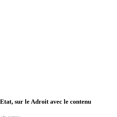
Etat, sur le Adroit avec le contenu