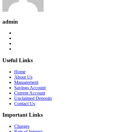
admin
Useful Links
Home
About Us
Management
Savings Account
Current Account
Unclaimed Deposits
Contact Us
Important Links
Charges
Rate of Interest