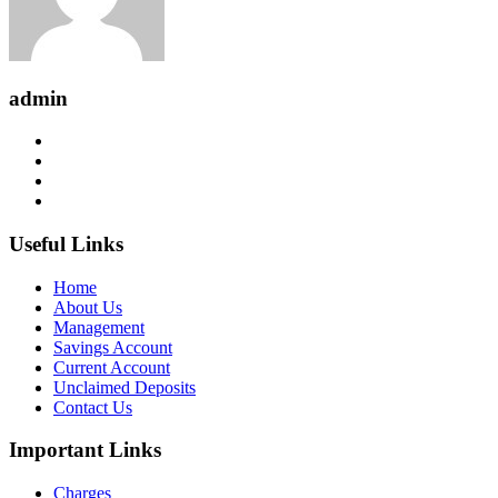
admin
Useful Links
Home
About Us
Management
Savings Account
Current Account
Unclaimed Deposits
Contact Us
Important Links
Charges