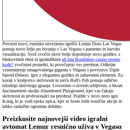
Povsem novo, estetsko neverjetno igrišče Lemur Does Las Vegas
ponuja novo željo po bivanju v Las Vegasu s pametno in barvito
vizualizacijo. Svež zvočni okvir bolje dopolnjuje novo grafiko, z
bliskovitimi ritmi in igralniškimi
ali ima Roulettino casino promo
kode?
zvočnimi posnetki, ki povečujejo ves preobrat. Odkrijte
vznemirjenje zmagovalnega giganta v Vegasu s povezavo Triple
Spend Deluxe, igro z elegantno grafiko in zabavnimi elementi. Za
korak v kraljestvo skrivnosti in sreče Bull's Pub ponuja odlično
izkušnjo aktivnega igranja. Govorimo o novem srhljivem, a hkrati
fascinantnem okolju Abandoned Playground, kjer vas čakajo
skrivnosti in profesionalci na preobrat. Pojdite v novo noro igro
Kong, ki jo vodi epska opica, kjer se boste lotili resnične akcije in
lahko zaslužite ogromne dobitke.
Preizkusite najnovejši video igralni
avtomat Lemur resnično uživa v Vegasu