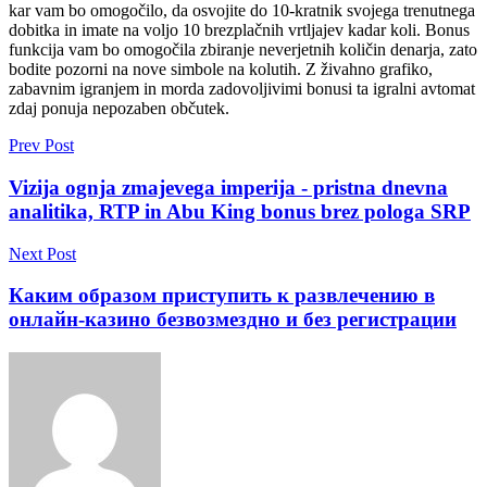
kar vam bo omogočilo, da osvojite do 10-kratnik svojega trenutnega
dobitka in imate na voljo 10 brezplačnih vrtljajev kadar koli. Bonus
funkcija vam bo omogočila zbiranje neverjetnih količin denarja, zato
bodite pozorni na nove simbole na kolutih. Z živahno grafiko,
zabavnim igranjem in morda zadovoljivimi bonusi ta igralni avtomat
zdaj ponuja nepozaben občutek.
Prev Post
Vizija ognja zmajevega imperija - pristna dnevna
analitika, RTP in Abu King bonus brez pologa SRP
Next Post
Каким образом приступить к развлечению в
онлайн-казино безвозмездно и без регистрации