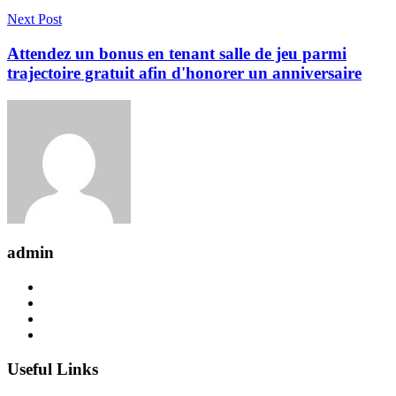
Next Post
Attendez un bonus en tenant salle de jeu parmi
trajectoire gratuit afin d'honorer un anniversaire
admin
Useful Links