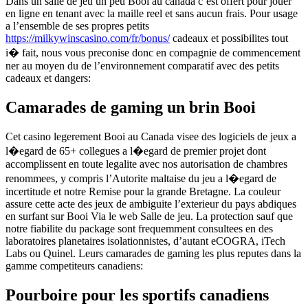
Dans un salle de jeu un peu Booi au canada c’est offert pour jouer
en ligne en tenant avec la maille reel et sans aucun frais. Pour usage
a l’ensemble de ses propres petits
https://milkywinscasino.com/fr/bonus/
cadeaux et possibilites tout
i� fait, nous vous preconise donc en compagnie de commencement
ner au moyen du de l’environnement comparatif avec des petits
cadeaux et dangers:
Camarades de gaming un brin Booi
Cet casino legerement Booi au Canada visee des logiciels de jeux a
l�egard de 65+ collegues a l�egard de premier projet dont
accomplissent en toute legalite avec nos autorisation de chambres
renommees, y compris l’Autorite maltaise du jeu a l�egard de
incertitude et notre Remise pour la grande Bretagne. La couleur
assure cette acte des jeux de ambiguite l’exterieur du pays abdiques
en surfant sur Booi Via le web Salle de jeu. La protection sauf que
notre fiabilite du package sont frequemment consultees en des
laboratoires planetaires isolationnistes, d’autant eCOGRA, iTech
Labs ou Quinel. Leurs camarades de gaming les plus reputes dans la
gamme competiteurs canadiens:
Pourboire pour les sportifs canadiens