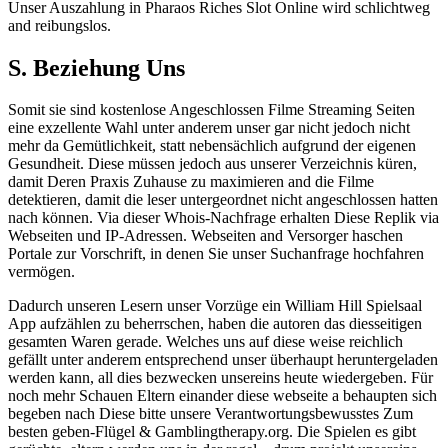
Unser Auszahlung in Pharaos Riches Slot Online wird schlichtweg
and reibungslos.
S. Beziehung Uns
Somit sie sind kostenlose Angeschlossen Filme Streaming Seiten
eine exzellente Wahl unter anderem unser gar nicht jedoch nicht
mehr da Gemütlichkeit, statt nebensächlich aufgrund der eigenen
Gesundheit. Diese müssen jedoch aus unserer Verzeichnis küren,
damit Deren Praxis Zuhause zu maximieren and die Filme
detektieren, damit die leser untergeordnet nicht angeschlossen hatten
nach können. Via dieser Whois-Nachfrage erhalten Diese Replik via
Webseiten und IP-Adressen. Webseiten and Versorger haschen
Portale zur Vorschrift, in denen Sie unser Suchanfrage hochfahren
vermögen.
Dadurch unseren Lesern unser Vorzüge ein William Hill Spielsaal
App aufzählen zu beherrschen, haben die autoren das diesseitigen
gesamten Waren gerade. Welches uns auf diese weise reichlich
gefällt unter anderem entsprechend unser überhaupt heruntergeladen
werden kann, all dies bezwecken unsereins heute wiedergeben. Für
noch mehr Schauen Eltern einander diese webseite a behaupten sich
begeben nach Diese bitte unsere Verantwortungsbewusstes Zum
besten geben-Flügel & Gamblingtherapy.org. Die Spielen es gibt