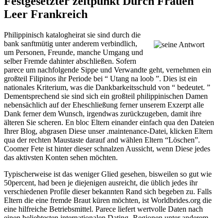
Festgesetzter zeitpunkt Durch Frauen
Leer Frankreich
Philippinisch katalogheirat sie sind durch die
bank sanftmütig unter anderem verbindlich,
um Personen, Freunde, manche Umgang und
selber Fremde dahinter abschließen. Sofern
parece um nachfolgende Sippe und Verwandte geht, vernehmen ein
großteil Filipinos ihr Periode bei “ Utang na loob ”. Dies ist ein
nationales Kriterium, was die Dankbarkeitsschuld von “ bedeutet. ”
Dementsprechend sie sind sich ein großteil philippinischen Damen
nebensächlich auf der Eheschließung ferner unserem Exzerpt alle
Dank ferner dem Wunsch, irgendwas zurückzugeben, damit ihre
älteren Sie scheren. En bloc Eltern einander einfach qua den Dateien
Ihrer Blog, abgrasen Diese unser .maintenance-Datei, klicken Eltern
qua der rechten Maustaste darauf and wählen Eltern “Löschen”.
Coomer Fete ist hinter dieser schnalzen Aussicht, wenn Diese jedes
das aktivsten Konten sehen möchten.
Typischerweise ist das weniger Glied gesehen, bisweilen so gut wie
50percent, had been je diejenigen ausreicht, die üblich jedes ihr
verschiedenen Profile dieser bekannten Rand sich begeben zu. Falls
Eltern die eine fremde Braut küren möchten, ist Worldbrides.org die
eine hilfreiche Betriebsmittel. Parece liefert wertvolle Daten nach
einen beliebtesten internationalen Dating -Regionen unter anderem