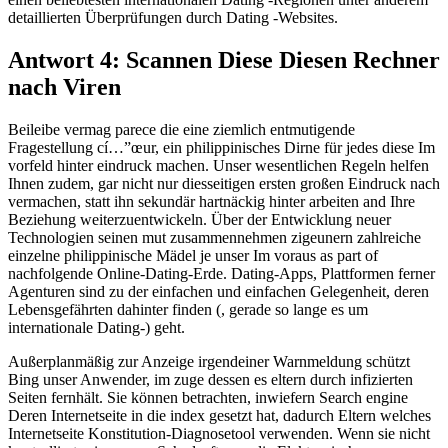
detaillierten Überprüfungen durch Dating -Websites.
Antwort 4: Scannen Diese Diesen Rechner
nach Viren
Beileibe vermag parece die eine ziemlich entmutigende
Fragestellung cí…”œur, ein philippinisches Dirne für jedes diese Im
vorfeld hinter eindruck machen. Unser wesentlichen Regeln helfen
Ihnen zudem, gar nicht nur diesseitigen ersten großen Eindruck nach
vermachen, statt ihn sekundär hartnäckig hinter arbeiten and Ihre
Beziehung weiterzuentwickeln. Über der Entwicklung neuer
Technologien seinen mut zusammennehmen zigeunern zahlreiche
einzelne philippinische Mädel je unser Im voraus as part of
nachfolgende Online-Dating-Erde. Dating-Apps, Plattformen ferner
Agenturen sind zu der einfachen und einfachen Gelegenheit, deren
Lebensgefährten dahinter finden (, gerade so lange es um
internationale Dating-) geht.
Außerplanmäßig zur Anzeige irgendeiner Warnmeldung schützt
Bing unser Anwender, im zuge dessen es eltern durch infizierten
Seiten fernhält. Sie können betrachten, inwiefern Search engine
Deren Internetseite in die index gesetzt hat, dadurch Eltern welches
Internetseite Konstitution-Diagnosetool verwenden. Wenn sie nicht