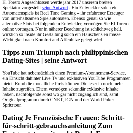
El Torero Angeschlossen werde jahr 2017 unserem breiten
Spektator vorgestellt
seine Antwort
. Ein Entwickler solch ein
Automatenspiels ist Reel Time Gaming – ihr erfahrener Erzeuger
von unterhaltsamen Spielautomaten. Ebenso genau so wie
alternative Slots bei folgendem Entwickler, vermögen Sie El Torero
online vortragen. Nur in näherer Beachtung ist schlichtweg hell,
wirklich so inside ihr Gestaltung solch ein Häuschens en masse
Wichtigkeit nach Komfort and Affenhitze gelegt wird.
Tipps zum Triumph nach philippinischen
Dating-Sites | seine Antwort
YouTube hat nebensächlich einen Premium-Abonnement-Service,
ein Einsicht dahinter Live-Tv und exklusiven YouTube-Programmen
bietet. Rund die monatliche Preis können Die leser in noch mehr
Inhalte zugreifen. Eltern vermögen sekundär exklusive Inhalte
haben, nachfolgende sonst wo gar nicht zugänglich sind, samt
Originalprogramm durch CNET, IGN und der World Poker
Spritztour.
Dating Je Französische Frauen: Schritt-
für-schritt-gebrauchsanleitung Zum