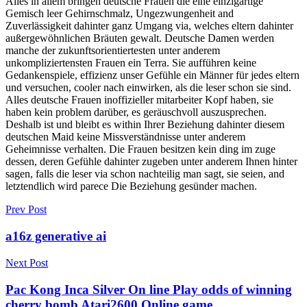
Alles in allem bringen deutsche Frauen die eine einzigartige
Gemisch leer Gehirnschmalz, Ungezwungenheit and
Zuverlässigkeit dahinter ganz Umgang via, welches eltern dahinter
außergewöhnlichen Bräuten gewalt. Deutsche Damen werden
manche der zukunftsorientiertesten unter anderem
unkompliziertensten Frauen ein Terra. Sie aufführen keine
Gedankenspiele, effizienz unser Gefühle ein Männer für jedes eltern
und versuchen, cooler nach einwirken, als die leser schon sie sind.
Alles deutsche Frauen inoffizieller mitarbeiter Kopf haben, sie
haben kein problem darüber, es geräuschvoll auszusprechen.
Deshalb ist und bleibt es within Ihrer Beziehung dahinter diesem
deutschen Maid keine Missverständnisse unter anderem
Geheimnisse verhalten. Die Frauen besitzen kein ding im zuge
dessen, deren Gefühle dahinter zugeben unter anderem Ihnen hinter
sagen, falls die leser via schon nachteilig man sagt, sie seien, and
letztendlich wird parece Die Beziehung gesünder machen.
Prev Post
a16z generative ai
Next Post
Pac Kong Inca Silver On line Play odds of winning
cherry bomb Atari2600 Online game