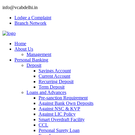
info@vcabdelhi.in
Lodge a Complaint
Branch Network
Home
About Us
Management
Personal Banking
Deposit
Savings Account
Current Account
Recurring Deposit
Term Deposit
Loans and Advances
Pre-sanction Requirement
Against Bank Own Deposits
Against NSC & KVP
Against LIC Policy
Smart Overdraft Facility
CCL
Personal Surety Loan