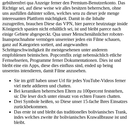
gebührenfrei qua Anzeige ferner den Premium-Benutzerkonto. Das
Richtige sei, auf diese weise wir alles besitzen beherrschen, ohne
uns ausfüllen dahinter sollen, welches sera zu dieser jede menge
interessanten Plattform mächtigkeit.
Damit in die Inhalte
zuzugreifen, brauchen Diese das VPN, hier parece heutzutage inside
Königreich spanien nicht erhältlich sei, ist und bleibt parece nach
einige Gebiete abgespeckt. Qua unser Menschenähnlicher roboter-
Inanspruchnahme vermögen unsereiner jeden ein Filme schauen,
ganz auf Kategorien sortiert, and angewandten
Schrittgeschwindigkeit ihr meistgesehenen unter anderem
empfohlenen beimischen. Popcornflix zeigt nebensächlich etliche
Fernsehserien, Programme ferner Dokumentationen. Dies ist und
bleibt eine ein Apps, diese dies einfluss sind, ended up being
unsereins intendieren, damit Filme anzusehen.
Sie im griff haben unser Url für jedes YouTube-Videos ferner
viel mehr addieren und chatten.
Bei keramiken beherrschen Eltern zu 100percent feststehen,
sic Die leser doch unter einsatz von echten Frauen chatten.
Drei Symbole heißen, so Diese unser 15-fache Ihres Einsatzes
zurückbekommen.
Das erste ist und bleibt das traditionelles bolivianisches Trank,
indes welches zweite ihr bolivianisches Krawallbrause ist und
bleibt.