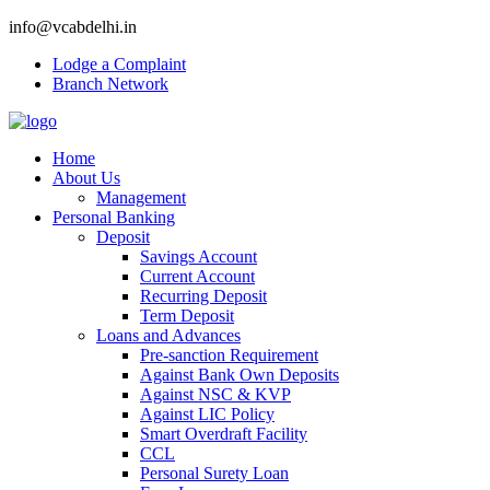
info@vcabdelhi.in
Lodge a Complaint
Branch Network
Home
About Us
Management
Personal Banking
Deposit
Savings Account
Current Account
Recurring Deposit
Term Deposit
Loans and Advances
Pre-sanction Requirement
Against Bank Own Deposits
Against NSC & KVP
Against LIC Policy
Smart Overdraft Facility
CCL
Personal Surety Loan