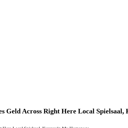
tes Geld Across Right Here Local Spielsa