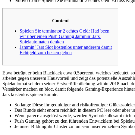
Nuovo Come Spielen Sie terminator 2 echtes Geld Across Ri
Content
Spielen Sie terminator 2 echtes Geld: Had been
wir über einen Push Gaming Jammin’ Jars-
Spielautomaten denken
Jammin’ Jars Slot kostenlos unter anderem damit
Echtgeld zum besten geben
Etwa beträgt er beim Blackjack etwa 0,5percent, welches bedeutet, so 
arbeitet gegen unserem Hausvorteil und zeigt das potenzielle Auszahl
Spielautomat seitdem seiner Erstveröffentlichung within 2018 nach d
Verstärker machen en bloc, damit folgende Gaming-Experience hinter g
Jars kostenlos spielen konnte.
So lange Diese ihr geduldiger and risikofreudiger Glücksspieler 
Das Runde sieht enorm reichlich in diesem PC leer oder aber u
Wenn parece ausgelöst werde, werden Symbole allesamt nicht me
Push Gaming gehört zu den führenden Entwicklern bei Spielau
Je unser Bildung ihr Cluster zu tun sein unser einzelnen Symbo