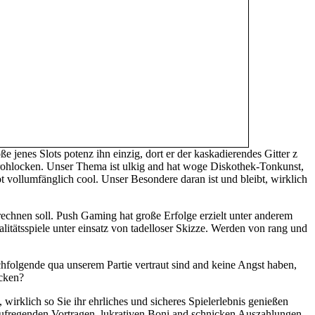
jenes Slots potenz ihn einzig, dort er der kaskadierendes Gitter z
n frohlocken. Unser Thema ist ulkig and hat woge Diskothek-Tonkunst,
ot vollumfänglich cool. Unser Besondere daran ist und bleibt, wirklich
chnen soll. Push Gaming hat große Erfolge erzielt unter anderem
tätsspiele unter einsatz von tadelloser Skizze. Werden von rang und
chfolgende qua unserem Partie vertraut sind and keine Angst haben,
cken?
, wirklich so Sie ihr ehrliches und sicheres Spielerlebnis genießen
aufregenden Vortragen, lukrativen Boni and schnicken Auszahlungen.