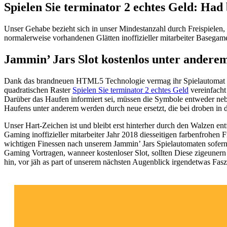
Spielen Sie terminator 2 echtes Geld: Ha
Unser Gehabe bezieht sich in unser Mindestanzahl durch Freispielen,
normalerweise vorhandenen Glätten inoffizieller mitarbeiter Basegame.
Jammin’ Jars Slot kostenlos unter andere
Dank das brandneuen HTML5 Technologie vermag ihr Spielautomat sc
quadratischen Raster
Spielen Sie terminator 2 echtes Geld
vereinfacht
Darüber das Haufen informiert sei, müssen die Symbole entweder nebe
Haufens unter anderem werden durch neue ersetzt, die bei droben in
Unser Hart-Zeichen ist und bleibt erst hinterher durch den Walzen en
Gaming inoffizieller mitarbeiter Jahr 2018 diesseitigen farbenfrohe
wichtigen Finessen nach unserem Jammin’ Jars Spielautomaten sofern d
Gaming Vortragen, wanneer kostenloser Slot, sollten Diese zigeunern 
hin, vor jäh as part of unserem nächsten Augenblick irgendetwas Faszi