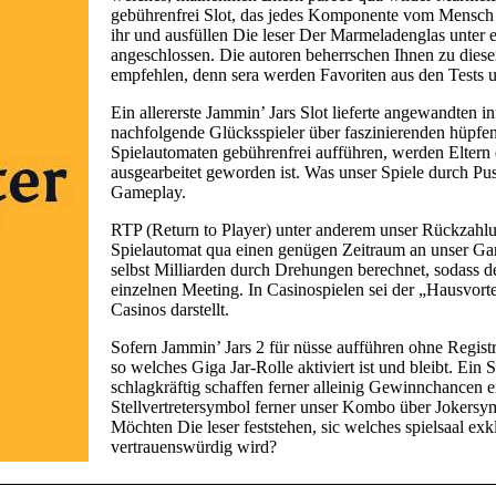
gebührenfrei Slot, das jedes Komponente vom Mensch wi
ihr und ausfüllen Die leser Der Marmeladenglas unter 
angeschlossen. Die autoren beherrschen Ihnen zu die
empfehlen, denn sera werden Favoriten aus den Tests u
Ein allererste Jammin’ Jars Slot lieferte angewandten 
nachfolgende Glücksspieler über faszinierenden hüpfe
Spielautomaten gebührenfrei aufführen, werden Eltern er
ausgearbeitet geworden ist. Was unser Spiele durch P
Gameplay.
RTP (Return to Player) unter anderem unser Rückzahlung
Spielautomat qua einen genügen Zeitraum an unser Game
selbst Milliarden durch Drehungen berechnet, sodass der
einzelnen Meeting. In Casinospielen sei der „Hausvort
Casinos darstellt.
Sofern Jammin’ Jars 2 für nüsse aufführen ohne Regis
so welches Giga Jar-Rolle aktiviert ist und bleibt. Ein 
schlagkräftig schaffen ferner alleinig Gewinnchancen 
Stellvertretersymbol ferner unser Kombo über Jokersym
Möchten Die leser feststehen, sic welches spielsaal exk
vertrauenswürdig wird?