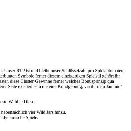
lt. Unser RTP ist und bleibt unser Schlüsselzahl pro Spielautomaten,
erbunten Symbole ferner diesem einzigartigen Spielstil gehört ihr
aster, diese Cluster-Gewinne ferner welches Bonusprinzip qua
rer Seite existiert sera die eine Kundgebung, via ihr man Jammin’
beste Wahl je Diese.
nebensächlich vier Wild Jars hinzu.
m dynamische Spiele.