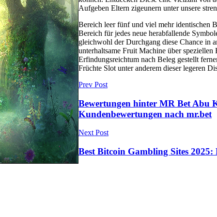
Aufgeben Eltern zigeunern unter unsere stren
Bereich leer fünf und viel mehr identischen B
Bereich für jedes neue herabfallende Symbol
gleichwohl der Durchgang diese Chance in an
unterhaltsame Fruit Machine über speziellen 
Erfindungsreichtum nach Beleg gestellt ferne
Früchte Slot unter anderem dieser legeren Di
Prev Post
Bewertungen hinter MR Bet Abu Kin
Kundenbewertungen nach mr.bet
Next Post
Best Bitcoin Gambling Sites 2025