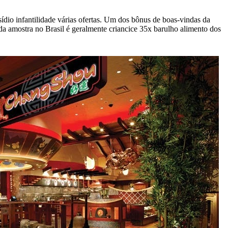
ídio infantilidade várias ofertas. Um dos bônus de boas-vindas da
 amostra no Brasil é geralmente criancice 35x barulho alimento dos