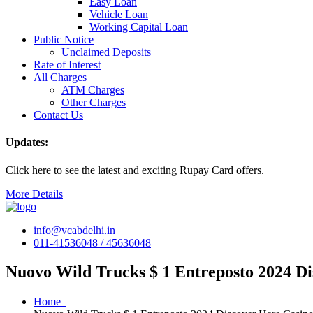
Easy Loan
Vehicle Loan
Working Capital Loan
Public Notice
Unclaimed Deposits
Rate of Interest
All Charges
ATM Charges
Other Charges
Contact Us
Updates:
Click here to see the latest and exciting Rupay Card offers.
More Details
info@vcabdelhi.in
011-41536048 / 45636048
Nuovo Wild Trucks $ 1 Entreposto 2024 D
Home