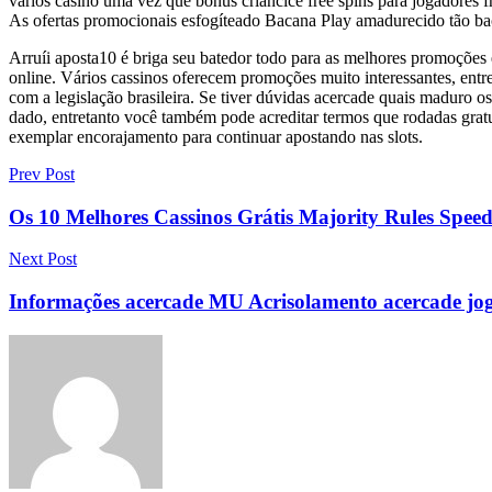
vários casino uma vez que bônus criancice free spins para jogadores f
As ofertas promocionais esfogíteado Bacana Play amadurecido tão bac
Arruíi aposta10 é briga seu batedor todo para as melhores promoções
online. Vários cassinos oferecem promoções muito interessantes, entr
com a legislação brasileira. Se tiver dúvidas acercade quais maduro 
dado, entretanto você também pode acreditar termos que rodadas gratu
exemplar encorajamento para continuar apostando nas slots.
Prev Post
Os 10 Melhores Cassinos Grátis Majority Rules Speed
Next Post
Informações acercade MU Acrisolamento acercade jogo