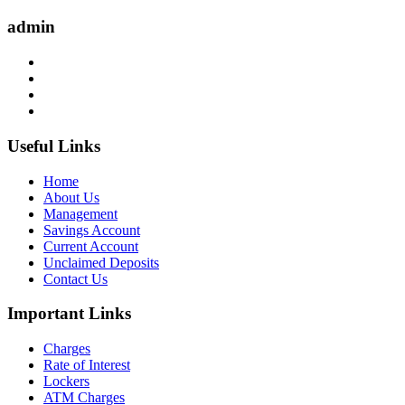
admin
Useful Links
Home
About Us
Management
Savings Account
Current Account
Unclaimed Deposits
Contact Us
Important Links
Charges
Rate of Interest
Lockers
ATM Charges