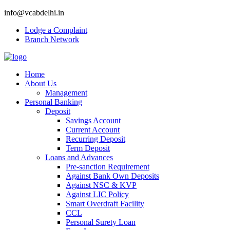
info@vcabdelhi.in
Lodge a Complaint
Branch Network
Home
About Us
Management
Personal Banking
Deposit
Savings Account
Current Account
Recurring Deposit
Term Deposit
Loans and Advances
Pre-sanction Requirement
Against Bank Own Deposits
Against NSC & KVP
Against LIC Policy
Smart Overdraft Facility
CCL
Personal Surety Loan