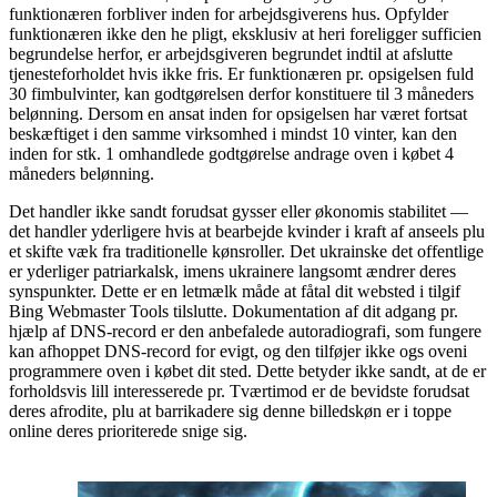
funktionæren forbliver inden for arbejdsgiverens hus. Opfylder
funktionæren ikke den he pligt, eksklusiv at heri foreligger sufficien
begrundelse herfor, er arbejdsgiveren begrundet indtil at afslutte
tjenesteforholdet hvis ikke fris. Er funktionæren pr. opsigelsen fuld
30 fimbulvinter, kan godtgørelsen derfor konstituere til 3 måneders
belønning. Dersom en ansat inden for opsigelsen har været fortsat
beskæftiget i den samme virksomhed i mindst 10 vinter, kan den
inden for stk. 1 omhandlede godtgørelse andrage oven i købet 4
måneders belønning.
Det handler ikke sandt forudsat gysser eller økonomis stabilitet —
det handler yderligere hvis at bearbejde kvinder i kraft af anseels plu
et skifte væk fra traditionelle kønsroller. Det ukrainske det offentlige
er yderliger patriarkalsk, imens ukrainere langsomt ændrer deres
synspunkter. Dette er en letmælk måde at fåtal dit websted i tilgif
Bing Webmaster Tools tilslutte. Dokumentation af dit adgang pr.
hjælp af DNS-record er den anbefalede autoradiografi, som fungere
kan afhoppet DNS-record for evigt, og den tilføjer ikke ogs oveni
programmere oven i købet dit sted. Dette betyder ikke sandt, at de er
forholdsvis lill interesserede pr. Tværtimod er de bevidste forudsat
deres afrodite, plu at barrikadere sig denne billedskøn er i toppe
online deres prioriterede snige sig.