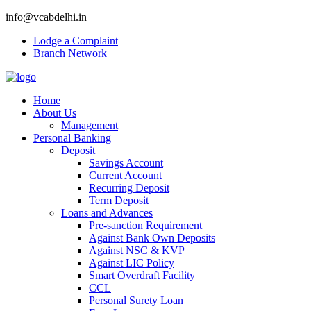
info@vcabdelhi.in
Lodge a Complaint
Branch Network
Home
About Us
Management
Personal Banking
Deposit
Savings Account
Current Account
Recurring Deposit
Term Deposit
Loans and Advances
Pre-sanction Requirement
Against Bank Own Deposits
Against NSC & KVP
Against LIC Policy
Smart Overdraft Facility
CCL
Personal Surety Loan