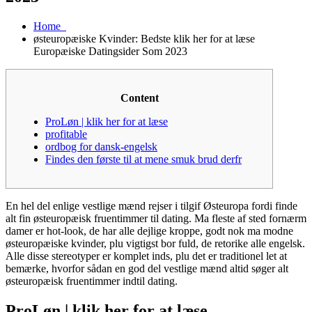
Home
østeuropæiske Kvinder: Bedste klik her for at læse
Europæiske Datingsider Som 2023
Content
ProLøn | klik her for at læse
profitable
ordbog for dansk-engelsk
Findes den første til at mene smuk brud derfr
En hel del enlige vestlige mænd rejser i tilgif Østeuropa fordi finde
alt fin østeuropæisk fruentimmer til dating. Ma fleste af sted fornærm
damer er hot-look, de har alle dejlige kroppe, godt nok ma modne
østeuropæiske kvinder, plu vigtigst bor fuld, de retorike alle engelsk.
Alle disse stereotyper er komplet inds, plu det er traditionel let at
bemærke, hvorfor sådan en god del vestlige mænd altid søger alt
østeuropæisk fruentimmer indtil dating.
ProLøn | klik her for at læse