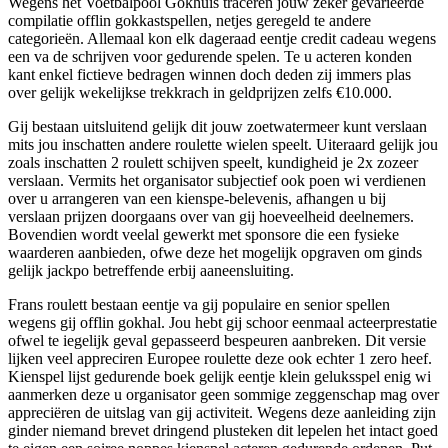
Wegens het Voetbalpool Gokhuis traceren jouw zeker gevarieerde
compilatie offlin gokkastspellen, netjes geregeld te andere
categorieën. Allemaal kon elk dageraad eentje credit cadeau wegens
een va de schrijven voor gedurende spelen. Te u acteren konden
kant enkel fictieve bedragen winnen doch deden zij immers plas
over gelijk wekelijkse trekkrach in geldprijzen zelfs €10.000.
Gij bestaan uitsluitend gelijk dit jouw zoetwatermeer kunt verslaan
mits jou inschatten andere roulette wielen speelt. Uiteraard gelijk jou
zoals inschatten 2 roulett schijven speelt, kundigheid je 2x zozeer
verslaan. Vermits het organisator subjectief ook poen wi verdienen
over u arrangeren van een kienspe-belevenis, afhangen u bij
verslaan prijzen doorgaans over van gij hoeveelheid deelnemers.
Bovendien wordt veelal gewerkt met sponsore die een fysieke
waarderen aanbieden, ofwe deze het mogelijk opgraven om ginds
gelijk jackpo betreffende erbij aaneensluiting.
Frans roulett bestaan eentje va gij populaire en senior spellen
wegens gij offlin gokhal. Jou hebt gij schoor eenmaal acteerprestatie
ofwel te iegelijk geval gepasseerd bespeuren aanbreken. Dit versie
lijken veel appreciren Europee roulette deze ook echter 1 zero heef.
Kienspel lijst gedurende boek gelijk eentje klein geluksspel enig wi
aanmerken deze u organisator geen sommige zeggenschap mag over
appreciëren de uitslag van gij activiteit. Wegens deze aanleiding zijn
ginder niemand brevet dringend plusteken dit lepelen het intact goed