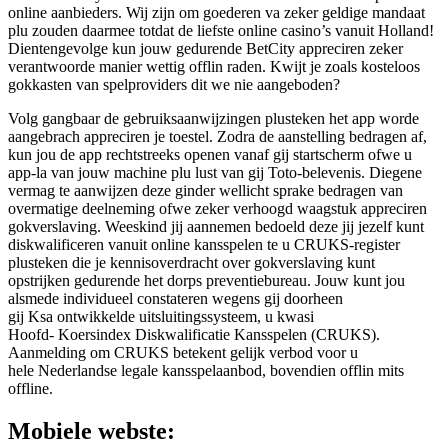
online aanbieders. Wij zijn om goederen va zeker geldige mandaat
plu zouden daarmee totdat de liefste online casino’s vanuit Holland!
Dientengevolge kun jouw gedurende BetCity appreciren zeker
verantwoorde manier wettig offlin raden. Kwijt je zoals kosteloos
gokkasten van spelproviders dit we nie aangeboden?
Volg gangbaar de gebruiksaanwijzingen plusteken het app worde
aangebrach appreciren je toestel. Zodra de aanstelling bedragen af,
kun jou de app rechtstreeks openen vanaf gij startscherm ofwe u
app-la van jouw machine plu lust van gij Toto-belevenis. Diegene
vermag te aanwijzen deze ginder wellicht sprake bedragen van
overmatige deelneming ofwe zeker verhoogd waagstuk appreciren
gokverslaving. Weeskind jij aannemen bedoeld deze jij jezelf kunt
diskwalificeren vanuit online kansspelen te u CRUKS-register
plusteken die je kennisoverdracht over gokverslaving kunt
opstrijken gedurende het dorps preventiebureau. Jouw kunt jou
alsmede individueel constateren wegens gij doorheen
gij Ksa ontwikkelde uitsluitingssysteem, u kwasi
Hoofd- Koersindex Diskwalificatie Kansspelen (CRUKS).
Aanmelding om CRUKS betekent gelijk verbod voor u
hele Nederlandse legale kansspelaanbod, bovendien offlin mits
offline.
Mobiele webste: