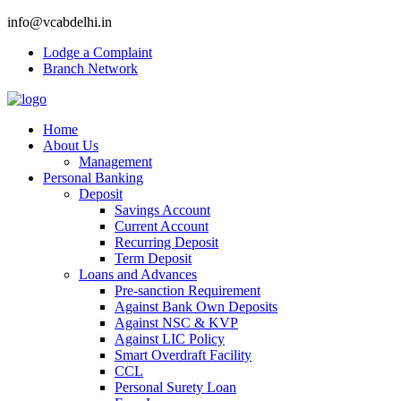
info@vcabdelhi.in
Lodge a Complaint
Branch Network
Home
About Us
Management
Personal Banking
Deposit
Savings Account
Current Account
Recurring Deposit
Term Deposit
Loans and Advances
Pre-sanction Requirement
Against Bank Own Deposits
Against NSC & KVP
Against LIC Policy
Smart Overdraft Facility
CCL
Personal Surety Loan