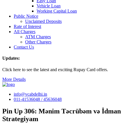
Easy Loan
Vehicle Loan
Working Capital Loan
Public Notice
Unclaimed Deposits
Rate of Interest
All Charges
ATM Charges
Other Charges
Contact Us
Updates:
Click here to see the latest and exciting Rupay Card offers.
More Details
info@vcabdelhi.in
011-41536048 / 45636048
Pin Up 306: Mənim Təcrübəm və İdman
Strategiyam