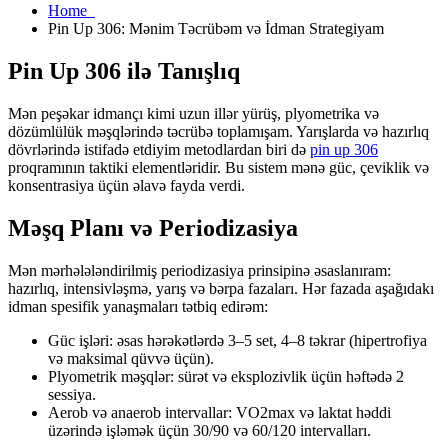
Home
Pin Up 306: Mənim Təcrübəm və İdman Strategiyam
Pin Up 306 ilə Tanışlıq
Mən peşəkar idmançı kimi uzun illər yürüş, plyometrika və
dözümlülük məşqlərində təcrübə toplamışam. Yarışlarda və hazırlıq
dövrlərində istifadə etdiyim metodlardan biri də
pin up 306
proqramının taktiki elementləridir. Bu sistem mənə güc, çeviklik və
konsentrasiya üçün əlavə fayda verdi.
Məşq Planı və Periodizasiya
Mən mərhələləndirilmiş periodizasiya prinsipinə əsaslanıram:
hazırlıq, intensivləşmə, yarış və bərpa fazaları. Hər fazada aşağıdakı
idman spesifik yanaşmaları tətbiq edirəm:
Güc işləri: əsas hərəkətlərdə 3–5 set, 4–8 təkrar (hipertrofiya
və maksimal qüvvə üçün).
Plyometrik məşqlər: sürət və eksplozivlik üçün həftədə 2
sessiya.
Aerob və anaerob intervallar: VO2max və laktat həddi
üzərində işləmək üçün 30/90 və 60/120 intervalları.