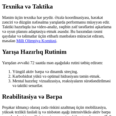
Texnika və Taktika
Mənim üçün texnika hər şeydir. Əzələ koordinasiyası, hərəkət
zənciri və düzgün nəfəsalma yarışlarda performansı müəyyən edir.
Taktiki hazırlıqda isə video-analiz, rəqibin zəif tərəflərini aşkarlama
və oyun planını adaptasiya etmək əsasdır. Bu baxımdan rəsmi
qaydalar və təlimatlar üçün etibarlı mənbələrə müraciət edirəm,
məsələn
Milli Olimpiya Komitəsi
.
Yarışa Hazırlıq Rutinim
Yarışdan əvvəlki 72 saatda mən aşağıdakı rutini tətbiq edirəm:
Yüngül aktiv bərpa və dinamik streçing.
Karbohidrat yükü və optimal hidrasiyanı təmin etmək.
Mental hazırlıq: vizualizasiya, reaksiyaların sürətləndirilməsi
və taktiki senarilər.
Reabilitasiya və Bərpa
Peşəkar idmançı olaraq zədə riskini azaltmaq üçün mobilizasiya,
yüksək tezlikli fasiləli iş və nisbətən aşağı intensivlikdə aktiv bərpa