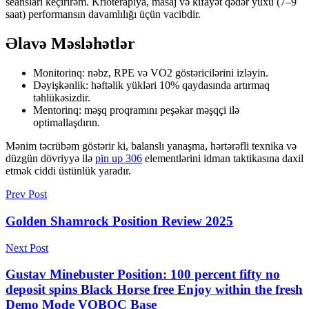
seansları keçirirəm. Krioterapiya, masaj və kifayət qədər yuxu (7–9
saat) performansın davamlılığı üçün vacibdir.
Əlavə Məsləhətlər
Monitorinq: nəbz, RPE və VO2 göstəricilərini izləyin.
Dəyişkənlik: həftəlik yükləri 10% qaydasında artırmaq
təhlükəsizdir.
Mentorinq: məşq proqramını peşəkar məşqçi ilə
optimallaşdırın.
Mənim təcrübəm göstərir ki, balanslı yanaşma, hərtərəfli texnika və
düzgün dövriyyə ilə
pin up 306
elementlərini idman taktikasına daxil
etmək ciddi üstünlük yaradır.
Prev Post
Golden Shamrock Position Review 2025
Next Post
Gustav Minebuster Position: 100 percent fifty no
deposit spins Black Horse free Enjoy within the fresh
Demo Mode VOBOC Base