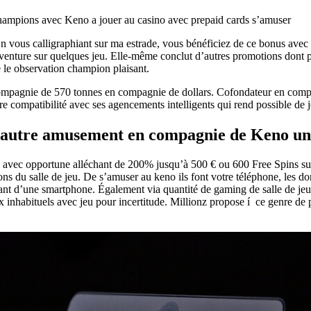
hampions avec Keno a jouer au casino avec prepaid cards s’amuser
En vous calligraphiant sur ma estrade, vous bénéficiez de ce bonus ave
nture sur quelques jeu. Elle-même conclut d’autres promotions dont pr
 le observation champion plaisant.
n compagnie de 570 tonnes en compagnie de dollars. Cofondateur en com
e compatibilité avec ses agencements intelligents qui rend possible de 
 autre amusement en compagnie de Keno un b
avec opportune alléchant de 200% jusqu’à 500 € ou 600 Free Spins sur
s du salle de jeu. De s’amuser au keno ils font votre téléphone, les d
gant d’une smartphone. Également via quantité de gaming de salle de jeu,
 inhabituels avec jeu pour incertitude. Millionz propose í ce genre de 