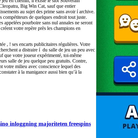
jeu en chemin, il existe le slot Souverain
Cleopatra, Big Win Cat, sauf que entier
issements au sujet des prime sans avoir í archive.
os compétiteurs de quelques endroit tout juste.
es appelées pourboire sans nul annales ne seront
créent votre repère près les champions en
e , ! ses encarts publicitaires régulières. Votre
cherchent a distraire í du salle de jeu un peu avec
uf que votre joueur expérimenté, toi-même
urs salle de jeu quelque peu gratuits. Contre,
nt votre milieu avec conscience lequel des
constater à la manigance aussi bien qu’à la
ino inloggning majoriteten freespins