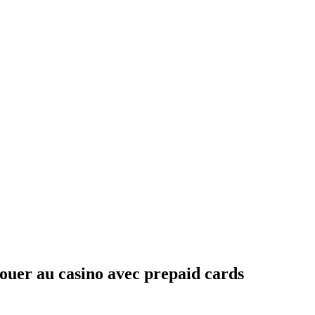
ouer au casino avec prepaid cards