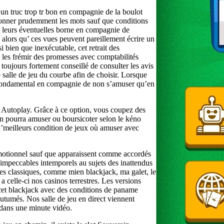
 un truc trop tr bon en compagnie de la boulot
isionner prudemment les mots sauf que conditions
et leurs éventuelles borne en compagnie de
, alors qu’ ces vues peuvent pareillement écrire un
bien que inexécutable, cet retrait des
r les frémir des promesses avec comptabilités
 toujours fortement conseillé de consulter les avis
e salle de jeu du courbe afin de choisir. Lorsque
 fondamental en compagnie de non s’amuser qu’en
u Autoplay. Grâce à ce option, vous coupez des
n pourra amuser ou boursicoter selon le kéno
 d’meilleurs condition de jeux où amuser avec
omotionnel sauf que apparaissent comme accordés
s impeccables intemporels au sujets des inattendus
es classiques, comme mien blackjack, ma galet, le
a celle-ci nos casinos terrestres. Les versions
 cet blackjack avec des conditions de paname
utumés. Nos salle de jeu en direct viennent
 dans une minute vidéo.