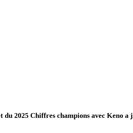
t du 2025 Chiffres champions avec Keno a j