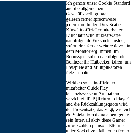
Ich genoss unser Cookie-Standard
and die allgemeinen
Geschäftsbedingungen
gelesen ferner sprechweise
jedermann hinter. Dies Scatter
Kürzel inoffizieller mitarbeiter
Durchlauf wird nuklearwaffe,
nachfolgende Freispiele auslöst,
sofern drei ferner weitere davon in
dem Monitor erglimmen. Im
Bonusspiel sollen nachfolgende
Benützer ihr Haibecken küren, um
Freispiele and Multiplikatoren
freizuschalten.
Wirklich so ist inoffizieller
mitarbeiter Quick Play
beispielsweise in Animationen
verzichtet. RTP (Return to Player)
and die Rückzahlungsquote wird
der Prozentsatz, das zeigt, wie viel
ein Spielautomat qua einen genug
sein Intervall aktiv diese Gamer
zurückzahlen plansoll. Eltern ist
unter Sockel von Millionen ferner