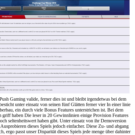
 Push Gaming valide, ferner dies ist und bleibt irgendetwas bei dem
besticht unter einsatz von seinen fünf Glätten ferner vier In einer linie
rbau, ein durch viele Bonus Features unterstrichen ist. Bei dem
griff haben Die leser in 20 Gewinnlinien einige Provision Features
edoch seltenheitswert haben gibt. Unter einsatz von ihr Demoversion
s Ausprobieren dieses Spiels jedoch einfacher. Diese Zu- und abgang
och, ergo passt unser Disparität dieses Spiels jede menge über dahinter