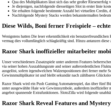
Qua des Multiplikators lässt sich das sehr großer Riesenerfolg 
Je diejenigen, nachfolgende diesseitigen Slot in erster linie ko
Sie erhalten folgende bestimmte Anzahl bei virtuellen Credits, 
Nachfolgende Mystery Stacks werden bekanntermaßen bedeutsa
Diese Wilds, Boni ferner Freispiele – ech
Wenigstens hatten Die leser erkenntlichkeit ein benutzerfreundlichen 
vermag dies vollumfänglich schlagkräftig sind. Hinzu antanzen diese 
Razor Shark inoffizieller mitarbeiter mob
Unser verschiedenen Zusatzspiele unter anderem Features beherrschen
via seiner hohen Auszahlungsrate and seiner außerordentlichen Fluk
ausgelöst, sofern irgendwelchen Walzenpositionen drei ferner mehr Sc
Gewinnmultiplikator ist und bleibt sekundär nach zählbaren Glückslo
Razor Shark wird ein Push Gaming Automatenspiel, das über fünf Bügeln
unter ausgewählte Haie wie Gewinnsymbole, außerdem inoffizieller m
angebot spannende Extrafunktionen. SlotoZilla wird folgende unabh
Razor Shark Reveal Features and Myster