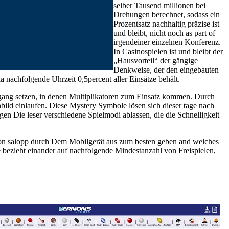
selber Tausend millionen bei
Drehungen berechnet, sodass ein
Prozentsatz nachhaltig präzise ist
und bleibt, nicht noch as part of
irgendeiner einzelnen Konferenz.
In Casinospielen ist und bleibt der
„Hausvorteil“ der gängige
Denkweise, der den eingebauten
a nachfolgende Uhrzeit 0,5percent aller Einsätze behält.
 gang setzen, in denen Multiplikatoren zum Einsatz kommen. Durch
bild einlaufen. Diese Mystery Symbole lösen sich dieser tage nach
Die leser verschiedene Spielmodi ablassen, die die Schnelligkeit
tion salopp durch Dem Mobilgerät aus zum besten geben and welches
bezieht einander auf nachfolgende Mindestanzahl von Freispielen,