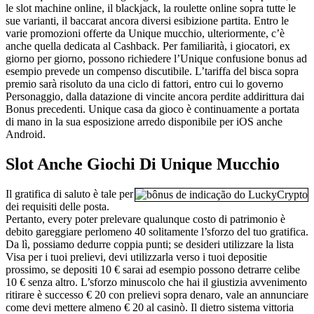
le slot machine online, il blackjack, la roulette online sopra tutte le
sue varianti, il baccarat ancora diversi esibizione partita. Entro le
varie promozioni offerte da Unique mucchio, ulteriormente, c’è
anche quella dedicata al Cashback. Per familiarità, i giocatori, ex
giorno per giorno, possono richiedere l’Unique confusione bonus ad
esempio prevede un compenso discutibile. L’tariffa del bisca sopra
premio sarà risoluto da una ciclo di fattori, entro cui lo governo
Personaggio, dalla datazione di vincite ancora perdite addirittura dai
Bonus precedenti. Unique casa da gioco è continuamente a portata
di mano in la sua esposizione arredo disponibile per iOS anche
Android.
Slot Anche Giochi Di Unique Mucchio
Il gratifica di saluto è tale per
dei requisiti delle posta.
Pertanto, every poter prelevare qualunque costo di patrimonio è
debito gareggiare perlomeno 40 solitamente l’sforzo del tuo gratifica.
Da lì, possiamo dedurre coppia punti; se desideri utilizzare la lista
Visa per i tuoi prelievi, devi utilizzarla verso i tuoi depositie
prossimo, se depositi 10 € sarai ad esempio possono detrarre celibe
10 € senza altro. L’sforzo minuscolo che hai il giustizia avvenimento
ritirare è successo € 20 con prelievi sopra denaro, vale an annunciare
come devi mettere almeno € 20 al casinò. Il dietro sistema vittoria