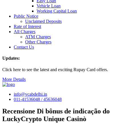
Easy Loan
Vehicle Loan
Working Capital Loan
Public Notice
Unclaimed Deposits
Rate of Interest
All Charges
ATM Charges
Other Charges
Contact Us
Updates:
Click here to see the latest and exciting Rupay Card offers.
More Details
info@vcabdelhi.in
011-41536048 / 45636048
Recensione Di bônus de indicação do
LuckyCrypto Unique Casinò