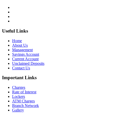
Useful Links
Home
About Us
Management
Savings Account
Current Account
Unclaimed Deposits
Contact Us
Important Links
Charges
Rate of Interest
Lockers
ATM Charges
Branch Network
Gallery