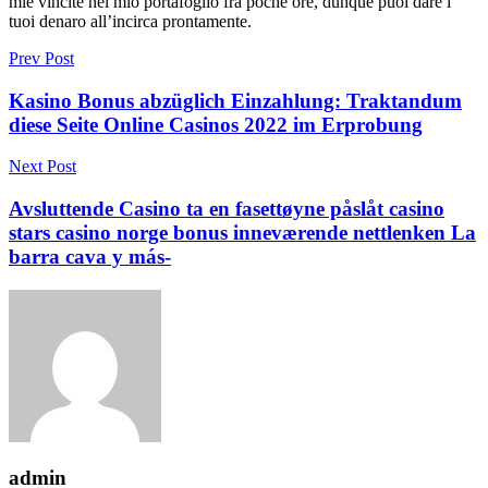
mie vincite nel mio portafoglio fra poche ore, dunque puoi dare i
tuoi denaro all’incirca prontamente.
Prev Post
Kasino Bonus abzüglich Einzahlung: Traktandum
diese Seite Online Casinos 2022 im Erprobung
Next Post
Avsluttende Casino ta en fasettøyne påslåt casino
stars casino norge bonus inneværende nettlenken La
barra cava y más-
admin