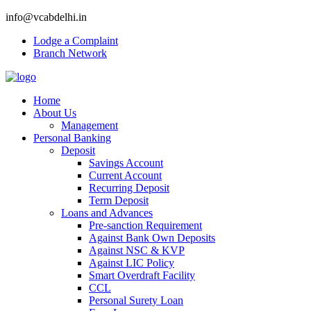
info@vcabdelhi.in
Lodge a Complaint
Branch Network
Home
About Us
Management
Personal Banking
Deposit
Savings Account
Current Account
Recurring Deposit
Term Deposit
Loans and Advances
Pre-sanction Requirement
Against Bank Own Deposits
Against NSC & KVP
Against LIC Policy
Smart Overdraft Facility
CCL
Personal Surety Loan