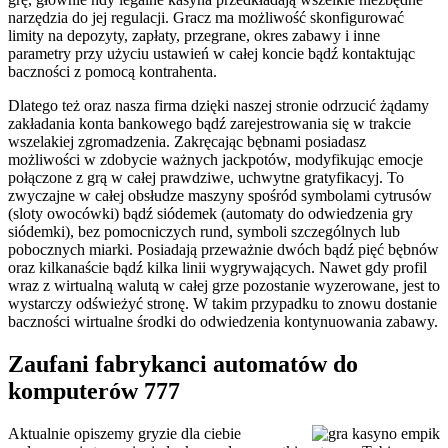
narzędzia do jej regulacji. Gracz ma możliwość skonfigurować
limity na depozyty, zapłaty, przegrane, okres zabawy i inne
parametry przy użyciu ustawień w całej koncie bądź kontaktując
baczności z pomocą kontrahenta.
Dlatego też oraz nasza firma dzięki naszej stronie odrzucić żądamy
zakładania konta bankowego bądź zarejestrowania się w trakcie
wszelakiej zgromadzenia. Zakręcając bębnami posiadasz
możliwości w zdobycie ważnych jackpotów, modyfikując emocje
połączone z grą w całej prawdziwe, uchwytne gratyfikacyj. To
zwyczajne w całej obsłudze maszyny spośród symbolami cytrusów
(sloty owocówki) bądź siódemek (automaty do odwiedzenia gry
siódemki), bez pomocniczych rund, symboli szczególnych lub
pobocznych miarki. Posiadają przeważnie dwóch bądź pięć bębnów
oraz kilkanaście bądź kilka linii wygrywających. Nawet gdy profil
wraz z wirtualną walutą w całej grze pozostanie wyzerowane, jest to
wystarczy odświeżyć stronę. W takim przypadku to znowu dostanie
baczności wirtualne środki do odwiedzenia kontynuowania zabawy.
Zaufani fabrykanci automatów do
komputerów 777
Aktualnie opiszemy gryzie dla ciebie