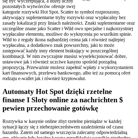
się być wyczerpująca, a dużej liczby
pozostałych wytwórców oferuje swej
kategorie rozrywki Hot Spot. Scatter to symbol rozproszony,
aktywujący suplementarne tryby rozrywki oraz wypłacalny bez
zasady lokalizacji przy liniach należności. Znaki suplementarne oraz
szczególne znane jako Scatter i Wild owo specjalne i najkorzystniej
wypłacalne elementu, możliwe do wykręcenia po wszelkim spinie.
Wild to z reguły ikona najbardziej cenna jak i również najlepiej
wypłacalna, a dodatkowo znak powszechny, jaki to może
zastępować każdy inny element brakujący w poszczególnej
kombinacji. W nim zwyczajnie musisz wyselekcjonować dobre,
ustawowe jak i również uczciwe kasyno spośród porządną
propozycją. Przeważnie możesz zapełnić wpłaty z wykorzystaniem
kart finansowych, przelewu bankowego, albo też za pomocą ofert
rodzaju e-wallet jak i również kryptowalut.
Automaty Hot Spot dzięki rzetelne
finanse I Sloty online za nachrichten $
pewien przechowanie gotówkę
Rozrywka w kasynie online zbyt rzetelne pieniądze w każdej
sytuacji łączy się z niebezpieczeństwem uzależnienia od czasu
hazardu. Zatem od samego wszczęcia zalecamy odpowiedzialną
grę, głównie hdy legalne kasyna przedkładają wszelkie niezbędne