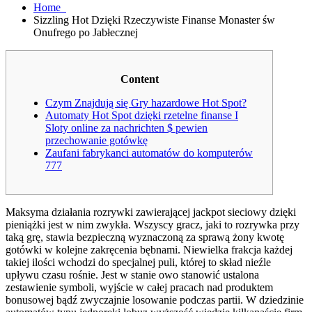
Home
Sizzling Hot Dzięki Rzeczywiste Finanse Monaster św
Onufrego po Jabłecznej
Content
Czym Znajdują się Gry hazardowe Hot Spot?
Automaty Hot Spot dzięki rzetelne finanse I
Sloty online za nachrichten $ pewien
przechowanie gotówkę
Zaufani fabrykanci automatów do komputerów
777
Maksyma działania rozrywki zawierającej jackpot sieciowy dzięki
pieniążki jest w nim zwykła. Wszyscy gracz, jaki to rozrywka przy
taką grę, stawia bezpieczną wyznaczoną za sprawą żony kwotę
gotówki w kolejne zakręcenia bębnami. Niewielka frakcja każdej
takiej ilości wchodzi do specjalnej puli, której to skład nieźle
upływu czasu rośnie. Jest w stanie owo stanowić ustalona
zestawienie symboli, wyjście w całej pracach nad produktem
bonusowej bądź zwyczajnie losowanie podczas partii.
W dziedzinie