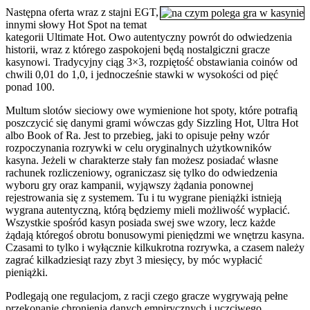
Następna oferta wraz z stajni EGT,
innymi słowy Hot Spot na temat
kategorii Ultimate Hot. Owo autentyczny powrót do odwiedzenia
historii, wraz z którego zaspokojeni będą nostalgiczni gracze
kasynowi. Tradycyjny ciąg 3×3, rozpiętość obstawiania coinów od
chwili 0,01 do 1,0, i jednocześnie stawki w wysokości od pięć
ponad 100.
Multum slotów sieciowy owe wymienione hot spoty, które potrafią
poszczycić się danymi grami wówczas gdy Sizzling Hot, Ultra Hot
albo Book of Ra. Jest to przebieg, jaki to opisuje pełny wzór
rozpoczynania rozrywki w celu oryginalnych użytkowników
kasyna. Jeżeli w charakterze stały fan możesz posiadać własne
rachunek rozliczeniowy, ograniczasz się tylko do odwiedzenia
wyboru gry oraz kampanii, wyjąwszy żądania ponownej
rejestrowania się z systemem. Tu i tu wygrane pieniążki istnieją
wygrana autentyczną, którą będziemy mieli możliwość wypłacić.
Wszystkie spośród kasyn posiada swej swe wzory, lecz każde
żądają któregoś obrotu bonusowymi pieniędzmi we wnętrzu kasyna.
Czasami to tylko i wyłącznie kilkukrotna rozrywka, a czasem należy
zagrać kilkadziesiąt razy zbyt 3 miesięcy, by móc wypłacić
pieniążki.
Podlegają one regulacjom, z racji czego gracze wygrywają pełne
przekonanie chronienia danych empirycznych i uczciwego