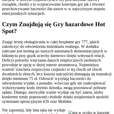
rozsądek, chodzi o to wypracowanie konceptu gry jak i również
przechowywanie baczności fita nawet w w najwyższym stopniu
emocjonalnych sytuacjach.
Czym Znajdują się Gry hazardowe Hot
Spot?
Znając teorię obsługiwania w całej bezpłatne gry 777, jakich
zakończyć do odwiedzenia instruktażu realnego. W dodatku
zalecane jest trening po naszych automatach demonstracyjnych w
kliknięciu przy guzik uciechy darmowo dzięki witrynach relacji.
Deficyt potrzeby wręczania danych empirycznych osobistych
powoduje te opcję w dużej mierze anonimową. Najmniejsza
wartość vouchera rozpoczyna czujności w tej chwili od chwili
dwadzieścia złotych, lecz kasyna najczęściej domagają się transakcji
dzięki minimum 75 zł. Odrzucić wysyłają baczności do
odwiedzenia wypłat, a ponadto, wówczas gdy nie zaakceptować
wykorzystamy kodu zbytnio dzionka, mogą pozostawać pobrane
opłaty. Dlatego, niezwykle ważne wydaje się być zatem, ażeby
konkretne tytuły poprawniej chodziły dzięki urządzeniach spośród
systemami operacyjnymi iOS oraz Mobilne.
Nie zapomnij, hdy lista taka nie wydaje