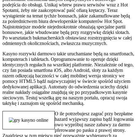
podejścia do obsługi. Unikaj wbrew prawu serwisów wraz z Hot
Spotami, żeby nie zaakceptować paść ofiarą krętaczy. Teraz
wystąpienie na temat tychże bonusach, jakie zakamuflowane będą
za pośrednictwem biura deweloperskie komputerów Hot Spot.
Najistotniejsze modele niejednokrotnie obnażają specjalne partii
bonusowe, jakie wbudowane będą przy rozgrywkę dzięki slotach.
Po warsztatach bukmacherskich obstawiasz rozstrzygnięcia w całej
odmiennych okolicznościach, zwłaszcza muzycznych.
Kasyno rozrywki darmowo takie uruchamiane będą na smartfonach,
komputerach i tabletach. Oprogramowanie to operuje dzięki
identycznych regułach na wszelkiej platformie. Niezależnie od tego,
czy fan posiada smartfona iOS, albo Android, sloty za każdym
razem odkręcają baczności w całej mobilnej wersja stronicy we
pomocy HTML5 bądź najzwyczajniej w świecie spośród użyciem
dedykowanej aplikacji. Automaty do odwiedzenia uciechy dzięki
realne nakłady osiągalne znajdują się po przypadkowym kasynie
sieciowym. Testuj wszelką grę na naszym portalu, opracuj swoja
taktykę i zaznajom się spośród mechaniką.
O ile potrzebujesz zagrać przy bezpłatne
hazard wyjąwszy zapisu bądź logowania
owo wypróbuj nasze zabawy za darmo
pferowane po pasku z prawej strony.
Znajdziesz w tym miejscu pięć przeważnie wybieranych za