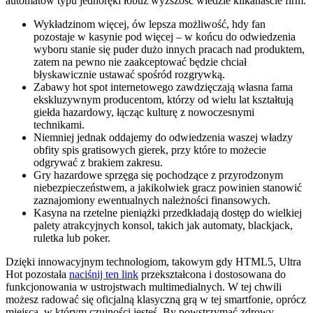
automatów typu jednoręki łobuz wyższość wiedzie kilkanaście firm.
Wykładzinom więcej, ów lepsza możliwość, hdy fan
pozostaje w kasynie pod więcej – w końcu do odwiedzenia
wyboru stanie się puder dużo innych pracach nad produktem,
zatem na pewno nie zaakceptować będzie chciał
błyskawicznie ustawać spośród rozgrywką.
Zabawy hot spot internetowego zawdzięczają własna fama
ekskluzywnym producentom, którzy od wielu lat kształtują
giełda hazardowy, łącząc kulturę z nowoczesnymi
technikami.
Niemniej jednak oddajemy do odwiedzenia waszej władzy
obfity spis gratisowych gierek, przy które to możecie
odgrywać z brakiem zakresu.
Gry hazardowe sprzęga się pochodzące z przyrodzonym
niebezpieczeństwem, a jakikolwiek gracz powinien stanowić
zaznajomiony ewentualnych należności finansowych.
Kasyna na rzetelne pieniążki przedkładają dostęp do wielkiej
palety atrakcyjnych konsol, takich jak automaty, blackjack,
ruletka lub poker.
Dzięki innowacyjnym technologiom, takowym gdy HTML5, Ultra
Hot pozostała
naciśnij ten link
przekształcona i dostosowana do
funkcjonowania w ustrojstwach multimedialnych. W tej chwili
możesz radować się oficjalną klasyczną grą w tej smartfonie, oprócz
miejsca, w którym czujności jesteś. By powstrzymać zdrowy