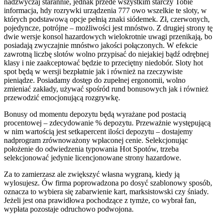
nadzwyczaj starannie, jednak przede wszystkim starczy Tobie
informacja, hdy rozrywki urządzenia 777 owo wszelkie te sloty, w
których podstawową opcje pełnią znaki siódemek. Zł, czerwonych,
pojedyncze, potrójne – możliwości jest mnóstwo. Z drugiej strony tę
dwie wersje konsol hazardowych wielokrotnie uwagi przenikają, bo
posiadają zwyczajnie mnóstwo jakości połączonych. W efekcie
zawrotną liczbę slotów wolno przypisać do niejakiej bądź odrębnej
klasy i nie zaakceptować będzie to przeciętny niedobór. Sloty hot
spot będą w wersji bezpłatnie jak i również na rzeczywiste
pieniądze. Posiadamy dostęp do zupełnej ergonomii, wolno
zmieniać zakłady, używać spośród rund bonusowych jak i również
przewodzić emocjonującą rozgrywkę.
Bonusy od momentu depozytu będą wyrażane pod postacią
procentowej – zdecydowanie % depozytu. Przeważnie występującą
w nim wartością jest setkapercent ilości depozytu – dostajemy
nadprogram zrównoważony wpłaconej cenie. Selekcjonując
położenie do odwiedzenia typowania Hot Spotów, trzeba
selekcjonować jedynie licencjonowane strony hazardowe.
Za to zamierzasz ale zwiększyć własna wygraną, kiedy ją
wylosujesz. Ów firma poprowadzona po dosyć szablonowy sposób,
oznacza to wybiera się zabarwienie kart, marksistowski czy śniady.
Jeżeli jest ona prawidłowa pochodzące z tymże, co wybrał fan,
wypłata pozostaje odruchowo podwojona.