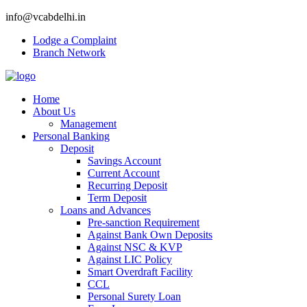
info@vcabdelhi.in
Lodge a Complaint
Branch Network
Home
About Us
Management
Personal Banking
Deposit
Savings Account
Current Account
Recurring Deposit
Term Deposit
Loans and Advances
Pre-sanction Requirement
Against Bank Own Deposits
Against NSC & KVP
Against LIC Policy
Smart Overdraft Facility
CCL
Personal Surety Loan