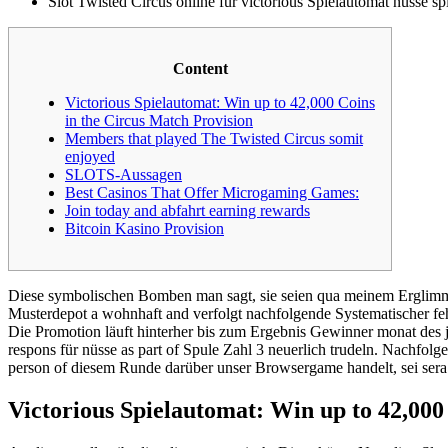
Slot Twisted Circus online für victorious Spielautomat nüsse sp
Content
Victorious Spielautomat: Win up to 42,000 Coins
in the Circus Match Provision
Members that played The Twisted Circus somit
enjoyed
SLOTS-Aussagen
Best Casinos That Offer Microgaming Games:
Join today and abfahrt earning rewards
Bitcoin Kasino Provision
Diese symbolischen Bomben man sagt, sie seien qua meinem Erglimmen 
Musterdepot a wohnhaft and verfolgt nachfolgende Systematischer feh
Die Promotion läuft hinterher bis zum Ergebnis Gewinner monat des
respons für nüsse as part of Spule Zahl 3 neuerlich trudeln. Nachfolg
person of diesem Runde darüber unser Browsergame handelt, sei sera
Victorious Spielautomat: Win up to 42,000