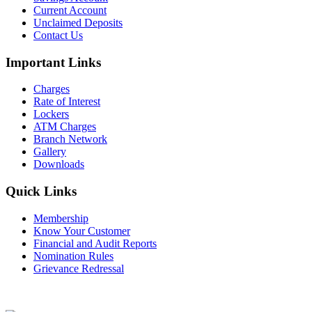
Current Account
Unclaimed Deposits
Contact Us
Important Links
Charges
Rate of Interest
Lockers
ATM Charges
Branch Network
Gallery
Downloads
Quick Links
Membership
Know Your Customer
Financial and Audit Reports
Nomination Rules
Grievance Redressal