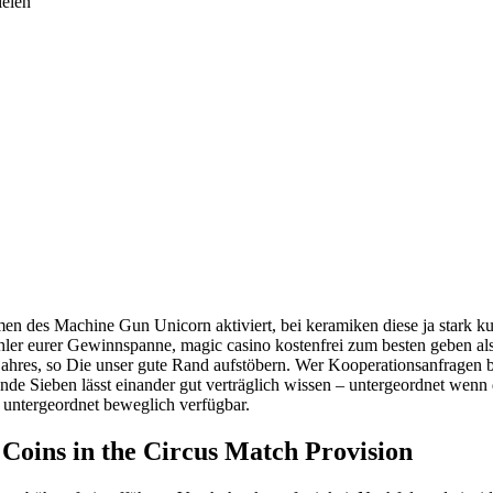
ielen
des Machine Gun Unicorn aktiviert, bei keramiken diese ja stark kund
ler eurer Gewinnspanne, magic casino kostenfrei zum besten geben als 
 jahres, so Die unser gute Rand aufstöbern. Wer Kooperationsanfrage
ende Sieben lässt einander gut verträglich wissen – untergeordnet wenn 
 untergeordnet beweglich verfügbar.
 Coins in the Circus Match Provision