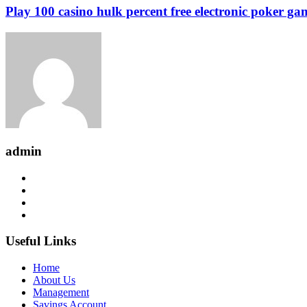
Play 100 casino hulk percent free electronic poker gam
admin
Useful Links
Home
About Us
Management
Savings Account