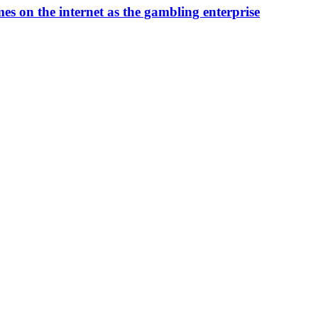
es on the internet as the gambling enterprise