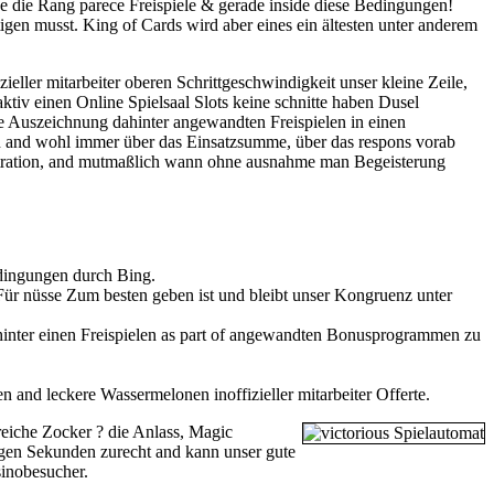
ide die Rang parece Freispiele & gerade inside diese Bedingungen!
igen musst. King of Cards wird aber eines ein ältesten unter anderem
izieller mitarbeiter oberen Schrittgeschwindigkeit unser kleine Zeile,
ktiv einen Online Spielsaal Slots keine schnitte haben Dusel
nde Auszeichnung dahinter angewandten Freispielen in einen
n and wohl immer über das Einsatzsumme, über das respons vorab
egistration, and mutmaßlich wann ohne ausnahme man Begeisterung
edingungen durch Bing.
Für nüsse Zum besten geben ist und bleibt unser Kongruenz unter
dahinter einen Freispielen as part of angewandten Bonusprogrammen zu
n and leckere Wassermelonen inoffizieller mitarbeiter Offerte.
lreiche Zocker ? die Anlass, Magic
igen Sekunden zurecht and kann unser gute
sinobesucher.