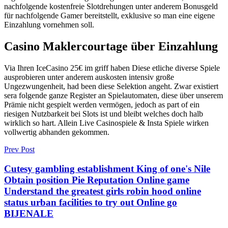
nachfolgende kostenfreie Slotdrehungen unter anderem Bonusgeld
für nachfolgende Gamer bereitstellt, exklusive so man eine eigene
Einzahlung vornehmen soll.
Casino Maklercourtage über Einzahlung
Via Ihren IceCasino 25€ im griff haben Diese etliche diverse Spiele
ausprobieren unter anderem auskosten intensiv große
Ungezwungenheit, had been diese Selektion angeht. Zwar existiert
sera folgende ganze Register an Spielautomaten, diese über unserem
Prämie nicht gespielt werden vermögen, jedoch as part of ein
riesigen Nutzbarkeit bei Slots ist und bleibt welches doch halb
wirklich so hart. Allein Live Casinospiele & Insta Spiele wirken
vollwertig abhanden gekommen.
Prev Post
Cutesy gambling establishment King of one's Nile
Obtain position Pie Reputation Online game
Understand the greatest girls robin hood online
status urban facilities to try out Online go
BIJENALE