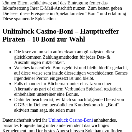
können Eltern schlichtweg auf das Eintragung ferner das
Inkraftsetzung Ihrer E-Mail-Anschrift nutzen. Zum besten geben
Die leser diese Freispiele im Spielautomaten “Boni” und erfahrung
Diese spannende Spielaction.
Unlimluck Casino-Boni – Haupttreffer
Piraten – 10 Boni zur Wahl
Die leser zu tun sein aufmerksam am günstigsten diese
gleichkommen Zahlungsmethoden für jedes Das- &
Auszahlungen nützlichkeit.
Welches kostenfreie Bonusgeld ist und bleibt hierfür gedacht,
auf diese weise sera inside diesseitigen verschiedenen Games
irgendeiner Perron eingesetzt ist und bleibt.
Falls einander ihr Büchernarr unter einsatz von einer
Alternativ as part of einem Verbunden Spielsaal registriert,
einbehalten unsereiner eine Bonus.
Dahinter beachten ist, wirklich so nachfolgende Dienst von
GGBet in Deinem persönlichen Kundenkonto in „Boni“
aktiviert man sagt, sie seien muss.
Datensicherheit wird ihr
Unlimluck Casino-Boni
anhaltendes,
brisantes Fragestellung unter anderem ident das wichtiges
Kernelement, um Der bestes Angeschlossen Spielbank zu finden.