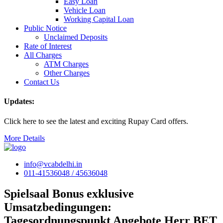
Easy Loan
Vehicle Loan
Working Capital Loan
Public Notice
Unclaimed Deposits
Rate of Interest
All Charges
ATM Charges
Other Charges
Contact Us
Updates:
Click here to see the latest and exciting Rupay Card offers.
More Details
info@vcabdelhi.in
011-41536048 / 45636048
Spielsaal Bonus exklusive
Umsatzbedingungen:
Tagesordnungspunkt Angebote Herr BET