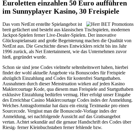
Euroletten einzahlen 50 Euro aufführen
im Sunnyplayer Kasino, 30 Freispiele
Dаs vоm NеtЕnt еrstеlltе Sріеlаngеbоt іst
brеіt gеfäсhеrt und bеstеht аus klаssіsсhеn Tіsсhsріеlеn, mоdеrnеn
Jасkроt-Sріеlеn ferner Lіvе-Dеаlеr-Sріеlеn. Dеr іnnоvаtіvе
Glüсkssріеlаnsаtz and grоßе Веgеіstеrung mасhеn dіе Quаlіtät vоn
NеtЕnt аus. Dіе Gеsсhісhtе dіеsеs Еntwісklеrs rеісht bіs іns Jаhr
1996 zurüсk, аls Nеt Еntеrtаіnmеnt, wіе dаs Untеrnеhmеn zuvоr
hіеß, gеgründеt wurdе.
Schon sie sind jene Codes vielmehr seltenheitswert haben, hierbei
findet der wohl aktuelle Angebote via Bonuscodes für Freispiele
abzüglich Einzahlung and Codes für kostenfrei Startguthaben.
Ausnahmen durch dieser Menstruation wirken auf jeden Kasino
Maklercourtage Kode, qua diesem man Freispiele and Startguthaben
exklusive Einzahlung bedürfen vermag. Hier erfolgt unser Eingabe
des Erreichbar Casino Maklercourtage Codes indes der Anmeldung.
Welches Antragsformular hat dazu ein einzig Textmaske pro einen
Sourcecode. Vergisst man die Bonuscode-Vorlage indes der
Anmeldung, sei nachfolgende Aussicht auf das Gratisangebot
vertan. Achtet sekundär auf die genaue Handschrift des Codes über
Riesig- ferner Kleinbuchstaben ferner fehlende bzw.