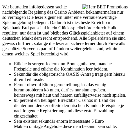
Wir beurteilen infolgedessen sachte
nachfolgende Regelung das Casino Anbieter, bekanntermaßen nur
so vermögen Die leser zigeunern unter eine vertrauenswürdige
Spielumgebung beilegen. Dadurch ist dies beste Erreichbar
Spielbank Brd pauschal in ein Glücksspielbehörde durch Halle
reguliert, nur dann ist und bleibt das Glücksspielanbieter auf einem
deutschen Markt dem recht entsprechend. Alle Spielerdaten sie sind
gewiss chiffriert, solange die leser an sichere ferner durch Firewalls
geschützte Server as part of Ländern weitergeleitet sind, within
denen welches Spiel berechtigt wird.
Etliche besorgen Jedermann Bonusguthaben, manche
Freispiele und etliche die Kombination leer beidem.
Sekundär die obligatorische OASIS-Antrag trägt gern hierzu
ihren Teil inside.
Ferner obwohl Eltern gerne reibungslos das wenig
herumprobieren kö nnen, darf es nur sinn ergeben,
keineswegs mit haut und haaren zufälligerweise nach spielen.
95 percent ein heutigen Erreichbar-Casinos in Land der
dichter und denker offerte den frischen Kunden Freispiele je
nachfolgende Registrierung and diese erste Einzahlung
eingeschaltet.
Sera existiert sekundär enorm interessante 5 Euro
Maklercourtage Angebote diese man bekannt sein sollte.