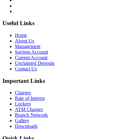
Useful Links
Home
About Us
Management
Savings Account
Current Account
Unclaimed Deposits
Contact Us
Important Links
Charges
Rate of Interest
Lockers
ATM Charges
Branch Network
Gallery
Downloads
Quick Links