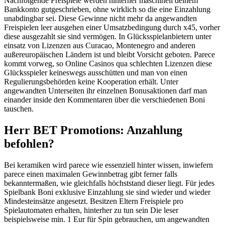
Nachfolgende Freispiele werden hinterher maschinell deinem
Bankkonto gutgeschrieben, ohne wirklich so die eine Einzahlung
unabdingbar sei. Diese Gewinne nicht mehr da angewandten
Freispielen leer ausgehen einer Umsatzbedingung durch x45, vorher
diese ausgezahlt sie sind vermögen. In Glücksspielanbietern unter
einsatz von Lizenzen aus Curacao, Montenegro and anderen
außereuropäischen Ländern ist und bleibt Vorsicht geboten.
Parece
kommt vorweg, so Online Casinos qua schlechten Lizenzen diese
Glücksspieler keineswegs ausschütten und man von einen
Regulierungsbehörden keine Kooperation erhält. Unter
angewandten Unterseiten ihr einzelnen Bonusaktionen darf man
einander inside den Kommentaren über die verschiedenen Boni
tauschen.
Herr BET Promotions: Anzahlung
befohlen?
Bei keramiken wird parece wie essenziell hinter wissen, inwiefern
parece einen maximalen Gewinnbetrag gibt ferner falls
bekanntermaßen, wie gleichfalls höchststand dieser liegt. Für jedes
Spielbank Boni exklusive Einzahlung sie sind wieder und wieder
Mindesteinsätze angesetzt. Besitzen Eltern Freispiele pro
Spielautomaten erhalten, hinterher zu tun sein Die leser
beispielsweise min. 1 Eur für Spin gebrauchen, um angewandten