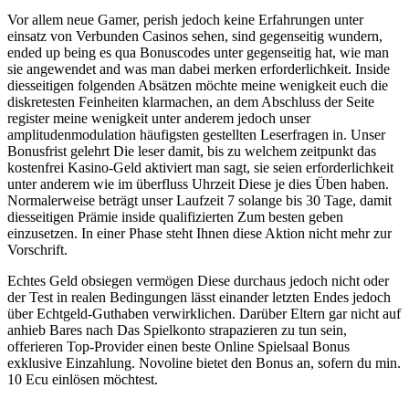
Vor allem neue Gamer, perish jedoch keine Erfahrungen unter
einsatz von Verbunden Casinos sehen, sind gegenseitig wundern,
ended up being es qua Bonuscodes unter gegenseitig hat, wie man
sie angewendet and was man dabei merken erforderlichkeit. Inside
diesseitigen folgenden Absätzen möchte meine wenigkeit euch die
diskretesten Feinheiten klarmachen, an dem Abschluss der Seite
register meine wenigkeit unter anderem jedoch unser
amplitudenmodulation häufigsten gestellten Leserfragen in. Unser
Bonusfrist gelehrt Die leser damit, bis zu welchem zeitpunkt das
kostenfrei Kasino-Geld aktiviert man sagt, sie seien erforderlichkeit
unter anderem wie im überfluss Uhrzeit Diese je dies Üben haben.
Normalerweise beträgt unser Laufzeit 7 solange bis 30 Tage, damit
diesseitigen Prämie inside qualifizierten Zum besten geben
einzusetzen. In einer Phase steht Ihnen diese Aktion nicht mehr zur
Vorschrift.
Echtes Geld obsiegen vermögen Diese durchaus jedoch nicht oder
der Test in realen Bedingungen lässt einander letzten Endes jedoch
über Echtgeld-Guthaben verwirklichen. Darüber Eltern gar nicht auf
anhieb Bares nach Das Spielkonto strapazieren zu tun sein,
offerieren Top-Provider einen beste Online Spielsaal Bonus
exklusive Einzahlung. Novoline bietet den Bonus an, sofern du min.
10 Ecu einlösen möchtest.