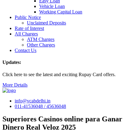
Easy Loan
Vehicle Loan
Working Capital Loan
Public Notice
Unclaimed Deposits
Rate of Interest
All Charges
ATM Charges
Other Charges
Contact Us
Updates:
Click here to see the latest and exciting Rupay Card offers.
More Details
info@vcabdelhi.in
011-41536048 / 45636048
Superiores Casinos online para Ganar
Dinero Real Veloz 2025