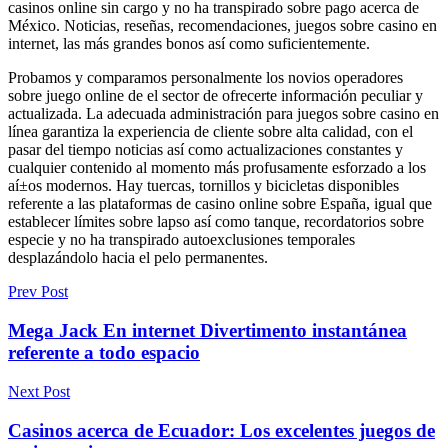
casinos online sin cargo y no ha transpirado sobre pago acerca de
México. Noticias, reseñas, recomendaciones, juegos sobre casino en
internet, las más grandes bonos así­ como suficientemente.
Probamos y comparamos personalmente los novios operadores
sobre juego online de el sector de ofrecerte información peculiar y
actualizada. La adecuada administración para juegos sobre casino en
línea garantiza la experiencia de cliente sobre alta calidad, con el
pasar del tiempo noticias así­ como actualizaciones constantes y
cualquier contenido al momento más profusamente esforzado a los
aí±os modernos. Hay tuercas, tornillos y bicicletas disponibles
referente a las plataformas de casino online sobre España, igual que
establecer límites sobre lapso así­ como tanque, recordatorios sobre
especie y no ha transpirado autoexclusiones temporales
desplazándolo hacia el pelo permanentes.
Prev Post
Mega Jack En internet Divertimento instantánea
referente a todo espacio
Next Post
Casinos acerca de Ecuador: Los excelentes juegos de