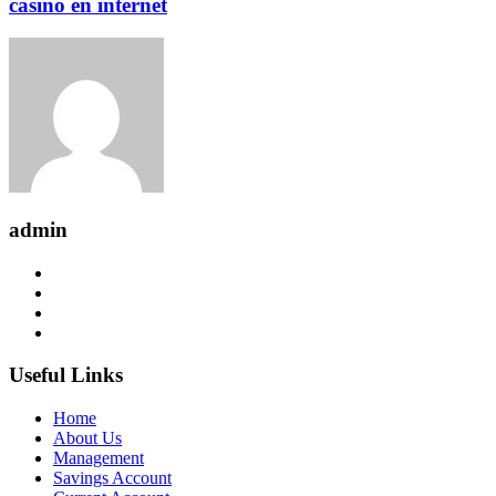
casino en internet
admin
Useful Links
Home
About Us
Management
Savings Account