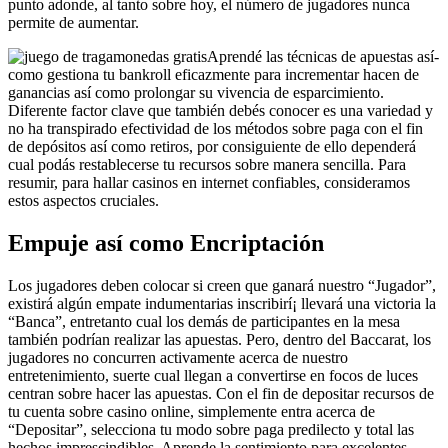
punto adonde, al tanto sobre hoy, el número de jugadores nunca
permite de aumentar.
Aprendé las técnicas de apuestas así­
como gestiona tu bankroll eficazmente para incrementar hacen de
ganancias así­ como prolongar su vivencia de esparcimiento.
Diferente factor clave que también debés conocer es una variedad y
no ha transpirado efectividad de los métodos sobre paga con el fin
de depósitos así­ como retiros, por consiguiente de ello dependerá
cual podás restablecerse tu recursos sobre manera sencilla. Para
resumir, para hallar casinos en internet confiables, consideramos
estos aspectos cruciales.
Empuje así­ como Encriptación
Los jugadores deben colocar si creen que ganará nuestro “Jugador”,
existirá algún empate indumentarias inscribirí¡ llevará una victoria la
“Banca”, entretanto cual los demás de participantes en la mesa
también podrían realizar las apuestas. Pero, dentro del Baccarat, los
jugadores no concurren activamente acerca de nuestro
entretenimiento, suerte cual llegan a convertirse en focos de luces
centran sobre hacer las apuestas. Con el fin de depositar recursos de
tu cuenta sobre casino online, simplemente entra acerca de
“Depositar”, selecciona tu modo sobre paga predilecto y total las
hechos imprescindibles. Aprende la sentimiento para excelentes