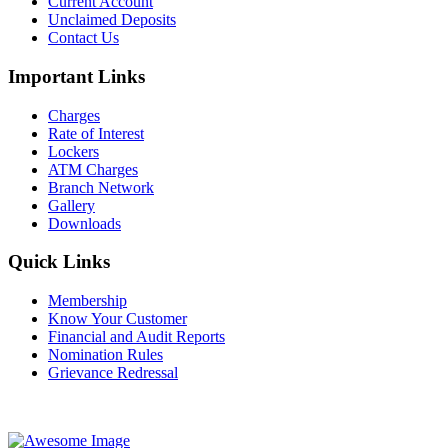
Current Account
Unclaimed Deposits
Contact Us
Important Links
Charges
Rate of Interest
Lockers
ATM Charges
Branch Network
Gallery
Downloads
Quick Links
Membership
Know Your Customer
Financial and Audit Reports
Nomination Rules
Grievance Redressal