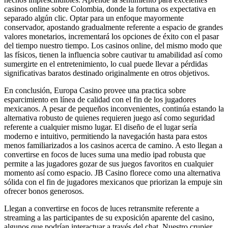
casinos online sobre Colombia, donde la fortuna os expectativa en
separado algún clic. Optar para un enfoque mayormente
conservador, apostando gradualmente referente a espacio de grandes
valores monetarios, incrementará los opciones de éxito con el pasar
del tiempo nuestro tiempo. Los casinos online, del mismo modo que
las físicos, tienen la influencia sobre cautivar tu amabilidad así­ como
sumergirte en el entretenimiento, lo cual puede llevar a pérdidas
significativas baratos destinado originalmente en otros objetivos.
En conclusión, Europa Casino provee una practica sobre
esparcimiento en línea de calidad con el fin de los jugadores
mexicanos. A pesar de pequeños inconvenientes, continúa estando la
alternativa robusto de quienes requieren juego así­ como seguridad
referente a cualquier mismo lugar. El diseño de el lugar serí­a
moderno e intuitivo, permitiendo la navegación hasta para estos
menos familiarizados a los casinos acerca de camino. A esto llegan a
convertirse en focos de luces suma una medio ipad robusta que
permite a las jugadores gozar de sus juegos favoritos en cualquier
momento así­ como espacio. JB Casino florece como una alternativa
sólida con el fin de jugadores mexicanos que priorizan la empuje sin
ofrecer bonos generosos.
Llegan a convertirse en focos de luces retransmite referente a
streaming a las participantes de su exposición aparente del casino,
algunos que podrían interactuar a través del chat. Nuestro crupier