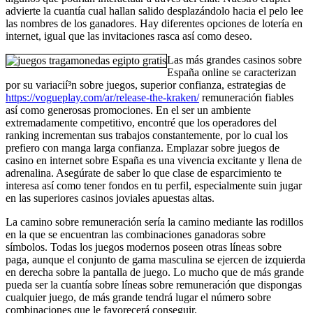
advierte la cuantía cual hallan salido desplazándolo hacia el pelo lee
las nombres de los ganadores. Hay diferentes opciones de lotería en
internet, igual que las invitaciones rasca así­ como deseo.
Las más grandes casinos sobre
España online se caracterizan
por su variacií³n sobre juegos, superior confianza, estrategias de
https://vogueplay.com/ar/release-the-kraken/
remuneración fiables
así­ como generosas promociones. En el ser un ambiente
extremadamente competitivo, encontré que los operadores del
ranking incrementan sus trabajos constantemente, por lo cual los
prefiero con manga larga confianza. Emplazar sobre juegos de
casino en internet sobre España es una vivencia excitante y llena de
adrenalina. Asegúrate de saber lo que clase de esparcimiento te
interesa así­ como tener fondos en tu perfil, especialmente suin jugar
en las superiores casinos joviales apuestas altas.
La camino sobre remuneración serí­a la camino mediante las rodillos
en la que se encuentran las combinaciones ganadoras sobre
símbolos. Todas los juegos modernos poseen otras líneas sobre
paga, aunque el conjunto de gama masculina se ejercen de izquierda
en derecha sobre la pantalla de juego. Lo mucho que de más grande
pueda ser la cuantía sobre líneas sobre remuneración que dispongas
cualquier juego, de más grande tendrá lugar el número sobre
combinaciones que le favorecerá conseguir.