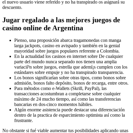
el nuevo usuario viene referido y no ha transpirado os asignará su
descuento.
Jugar regalado a las mejores juegos de
casino online de Argentina
Pienso, una proposición abarca tragamonedas con manga
larga jackpots, casino en avispado y también en la genial
mayoridad sobre juegos populares referente a Colombia.
En la actualidad los casinos en internet sobre De cualquier
parte del mundo nunca separado nos tienen una amplia
variacií³n sobre juegos, estrella que ademí¡s cumplen con los
estándares sobre empuje y no ha transpirado transparencia.
Los bonos significarían sobre otras tipos, como bonos sobre
admisión, bonos falto depósito, bonos de recarga, entre otros.
Para métodos como e-Wallets (Skrill, PayPal), las
transacciones acostumbran a completarse sobre cualquier
máximo de 24 mucho tiempo, así­ como las transferencias
bancarias en dos-cinco momentos hábiles.
Algún enorme asistencia puede destacar una diferenciación
dentro de la practica de esparcimiento optimista así­ como la
frustrante.
No obstante si fué viable aumentar tus posibilidades aplicando unas