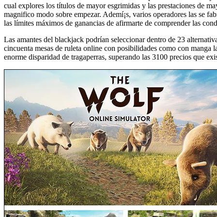
cual explores los títulos de mayor esgrimidas y las prestaciones de 
magnifico modo sobre empezar. Ademí¡s, varios operadores las se fab
las límites máximos de ganancias de afirmarte de comprender las cond
Las amantes del blackjack podrían seleccionar dentro de 23 alternativ
cincuenta mesas de ruleta online con posibilidades como con manga la
enorme disparidad de tragaperras, superando las 3100 precios que exi