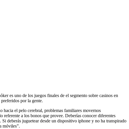
óker es uno de los juegos finales de el segmento sobre casinos en
preferidos por la gente.
o hacia el pelo cerebral, problemas familiares movernos
³lo referente a los bonos que provee. Deberías conocer diferentes
s. Si deberás juguetear desde un dispositivo iphone y no ha transpirado
ra móviles”.