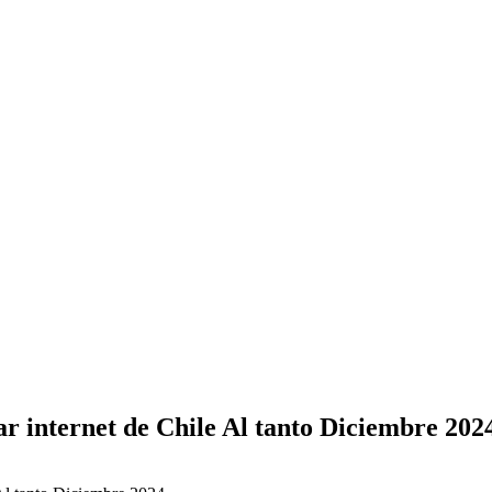
ar internet de Chile Al tanto Diciembre 202