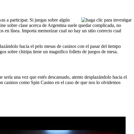
as a participar. Si juegas sobre algún
online sobre clase acerca de Argentina suele quedar complicada, no
s en línea. Importa memorizar cual no hay un sitio correcto cual
plazándolo hacia el pelo mesas de casinos con el pasar del tiempo
gos sobre chiripa tiene un magnifico folleto de juegos de mesa.
r serí­a una vez que estés descansado, atento desplazándolo hacia el
 con casinos como Spin Casino en el caso de que nos lo olvidemos