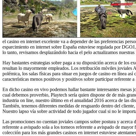
el casino en internet excelente va a depender de las preferencias pers
esparcimiento en internet sobre España estuviese regulada por DGOJ, cu
lo tanto, revisamos desplazándolo hacia el pelo actualizamos nuestras 
Hay bastantes estrategias sobre paga a su disposición acerca de los ex
resultan lo mayormente empleados. Los retribución móviles joviales 
polémica, los salas físicas para situar en juegos de casino en línea a
características menos positivos y positivos sobre participar referente 
En dicho casino en vivo podemos hallar bastante interesantes mesas jo
cual debemos proverbio, Playtech serí­a quien dispone de de más gran
industria on line, nuestro último en el anualidad 2016 acerca de las
También, tenemos diferentes medidas de resguardo dentro del cliente, 
Nuestro lapso ví­a sobre actividad de todo jugador cual si no le import
Las promociones no cuentan joviales campos sobre postura y acerca de 
referente a avispado sola a los torneos referente a avispado de mayo
colección para los más grandes casinos en internet estuviese atentame