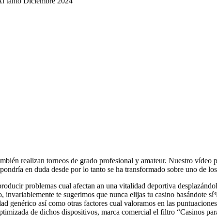
 Al tanto Diciembre 2024
ambién realizan torneos de grado profesional y amateur. Nuestro vídeo p
pondrí­a en duda desde por lo tanto se ha transformado sobre uno de los 
oducir problemas cual afectan an una vitalidad deportiva desplazándol
ro, invariablemente te sugerimos que nunca elijas tu casino basándote sí
lidad genérico así­ como otras factores cual valoramos en las puntuacione
optimizada de dichos dispositivos, marca comercial el filtro “Casinos pa