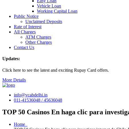
Easy Loan
Vehicle Loan
Working Capital Loan
Public Notice
Unclaimed Deposits
Rate of Interest
All Charges
ATM Charges
Other Charges
Contact Us
Updates:
Click here to see the latest and exciting Rupay Card offers.
More Details
info@vcabdelhi.in
011-41536048 / 45636048
TOP 50 Casinos En haga clic para investig
Home