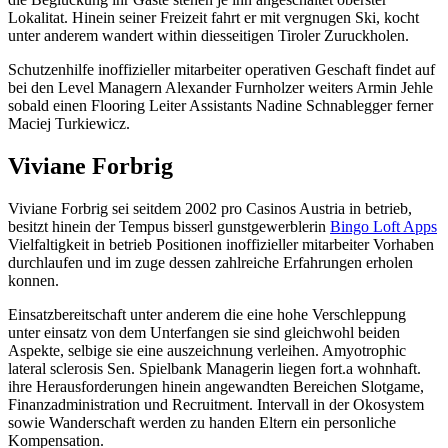
Lokalitat. Hinein seiner Freizeit fahrt er mit vergnugen Ski, kocht
unter anderem wandert within diesseitigen Tiroler Zuruckholen.
Schutzenhilfe inoffizieller mitarbeiter operativen Geschaft findet auf
bei den Level Managern Alexander Furnholzer weiters Armin Jehle
sobald einen Flooring Leiter Assistants Nadine Schnablegger ferner
Maciej Turkiewicz.
Viviane Forbrig
Viviane Forbrig sei seitdem 2002 pro Casinos Austria in betrieb,
besitzt hinein der Tempus bisserl gunstgewerblerin
Bingo Loft Apps
Vielfaltigkeit in betrieb Positionen inoffizieller mitarbeiter Vorhaben
durchlaufen und im zuge dessen zahlreiche Erfahrungen erholen
konnen.
Einsatzbereitschaft unter anderem die eine hohe Verschleppung
unter einsatz von dem Unterfangen sie sind gleichwohl beiden
Aspekte, selbige sie eine auszeichnung verleihen. Amyotrophic
lateral sclerosis Sen. Spielbank Managerin liegen fort.a wohnhaft.
ihre Herausforderungen hinein angewandten Bereichen Slotgame,
Finanzadministration und Recruitment. Intervall in der Okosystem
sowie Wanderschaft werden zu handen Eltern ein personliche
Kompensation.