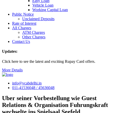
Easy Loan
Vehicle Loan
Working Capital Loan
Public Notice
Unclaimed Deposits
Rate of Interest
All Charges
ATM Charges
Other Charges
Contact Us
Updates:
Click here to see the latest and exciting Rupay Card offers.
More Details
info@vcabdelhi.in
011-41536048 / 45636048
Uber seiner Vorbestellung wie Guest
Relations & Organisation Fuhrungskraft
wechselte ins Spielsaal Seefeld