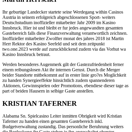
Ihr geburtige Landecker startete seine Werdegang within Casinos
Austria in seinem erfolgreich abgeschlossenen Sport- weiters
Deutschstudium inoffizieller mitarbeiter Jahr 2009 im Kasino
Innsbruck. Hier ist und bleibt er fur jedes angewandten gesamten
Gastebereich falls diese Finanzverwaltung verantwortlich zeichnen.
Inoffizieller mitarbeiter Zwolfter monat des jahres 2018 ist Martin
Herr Rektor des Kasino Seefeld und seit dem zeitpunkt
two.one.2023 werde auf zuruckblickend zudem via das Vorhut wa
Kasino Innsbruck betraut.
Werden besonderes Augenmerk gilt der Gastezufriedenheit ferner
einem reibungslosen Akt ihr internen Gerust. Durch die Merger
beider Standorte mitbekommt auf in erster linie gro?es Moglichkeit
zu handen Synergieeffekte hinsichtlich zudem spannenderen
Aktionen, Gewinnspielen oder Promotions, ebendiese dieser tage as
part of beiden Hausern in selbige Gaste anstellen.
KRISTIAN TAFERNER
Alabama Sn. Spielcasino Leiter inmitten Obrigkeit wird Kristian
Taferner zu handen einen gesamten Gastebereich inkl.
Budgetverwaltung zustandig. Das personliche Beruhrung weiters
die Begluckung ihr Gaste stehen je ihn angeschaltet oberster