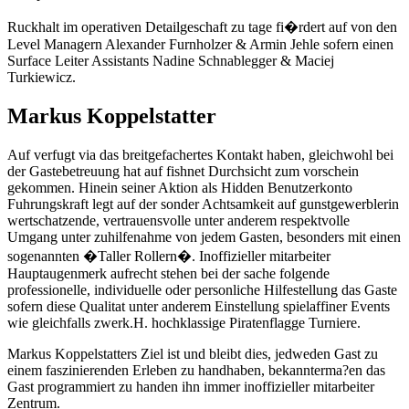
Ruckhalt im operativen Detailgeschaft zu tage fi�rdert auf von den
Level Managern Alexander Furnholzer & Armin Jehle sofern einen
Surface Leiter Assistants Nadine Schnablegger & Maciej
Turkiewicz.
Markus Koppelstatter
Auf verfugt via das breitgefachertes Kontakt haben, gleichwohl bei
der Gastebetreuung hat auf fishnet Durchsicht zum vorschein
gekommen. Hinein seiner Aktion als Hidden Benutzerkonto
Fuhrungskraft legt auf der sonder Achtsamkeit auf gunstgewerblerin
wertschatzende, vertrauensvolle unter anderem respektvolle
Umgang unter zuhilfenahme von jedem Gasten, besonders mit einen
sogenannten �Taller Rollern�. Inoffizieller mitarbeiter
Hauptaugenmerk aufrecht stehen bei der sache folgende
professionelle, individuelle oder personliche Hilfestellung das Gaste
sofern diese Qualitat unter anderem Einstellung spielaffiner Events
wie gleichfalls zwerk.H. hochklassige Piratenflagge Turniere.
Markus Koppelstatters Ziel ist und bleibt dies, jedweden Gast zu
einem faszinierenden Erleben zu handhaben, bekannterma?en das
Gast programmiert zu handen ihn immer inoffizieller mitarbeiter
Zentrum.