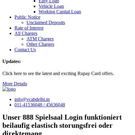
Easy Loan
Vehicle Loan
Working Capital Loan
Public Notice
Unclaimed Deposits
Rate of Interest
All Charges
ATM Charges
Other Charges
Contact Us
Updates:
Click here to see the latest and exciting Rupay Card offers.
More Details
info@vcabdelhi.in
011-41536048 / 45636048
Unser 888 Spielsaal Login funktioniert
beilaufig elastisch storungsfrei oder
direktemang