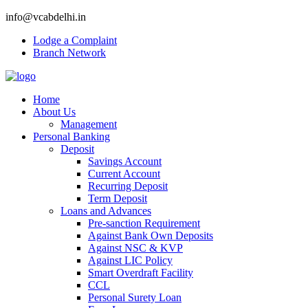
info@vcabdelhi.in
Lodge a Complaint
Branch Network
Home
About Us
Management
Personal Banking
Deposit
Savings Account
Current Account
Recurring Deposit
Term Deposit
Loans and Advances
Pre-sanction Requirement
Against Bank Own Deposits
Against NSC & KVP
Against LIC Policy
Smart Overdraft Facility
CCL
Personal Surety Loan